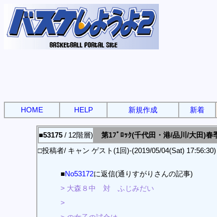
HOME
HELP
新規作成
新着
■53175
/ 12階層)
第1ﾌﾞﾛｯｸ(千代田・港/品川/大田)春
□投稿者/ キャン ゲスト(1回)-(2019/05/04(Sat) 17:56:30)
■
No53172
に返信(通りすがりさんの記事)
> 大森８中 対 ふじみだい
>