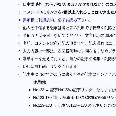
日本語以外（ひらがな/カタカナが含まれない）のコ
コメント中に
リンクを2個以上入れることはできませ
掲示板ご利用規約。必ずお読み下さい。
他人を中傷する記事は管理者の判断で予告無く削除さ
半角カナは使用しないでください。文字化けの原因に
名前、コメントは必須記入項目です。記入漏れはエラ
入力内容の一部は、次回投稿時の手間を省くためブラ
削除キーを覚えておくと、自分の記事の編集・削除が
URLは自動的にリンクされます。
記事中に No*** のように書くとその記事にリンクされま
使用例)
No123 → 記事No123の記事リンクになります(
No123,130,26 → 記事No123/130/26 の
No123-130 → 記事No123～130 の記事リン