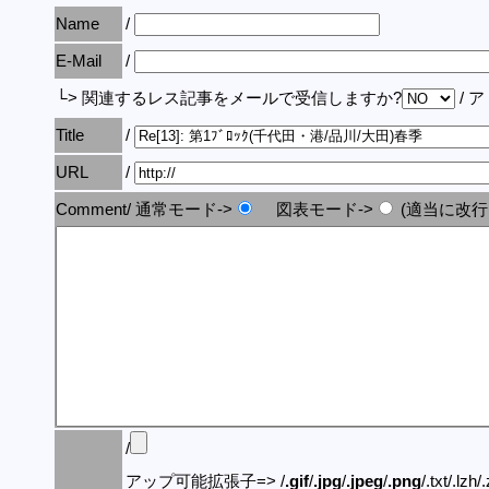
Name
/
E-Mail
/
└> 関連するレス記事をメールで受信しますか?
/ 
Title
/
URL
/
Comment/ 通常モード->
図表モード->
(適当に改行
/
アップ可能拡張子=> /
.gif
/
.jpg
/
.jpeg
/
.png
/.txt/.lzh/