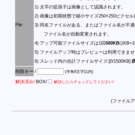
1) 太字の拡張子は画像として認識されます。
2) 画像は初期状態で縮小サイズ250×250ピク
File
3) 同名ファイルがある、またはファイル名が不
ファイル名が自動変更されます。
4) アップ可能ファイルサイズは1回
500KB
(1KB=
5) ファイルアップ時はプレビューは利用できま
6) スレッド内の合計ファイルサイズ:[0/1500KB]
残
削除キー
/
(半角8文字以内)
解決済み!
BOX/
解決したらチェックしてください!
(ファイル