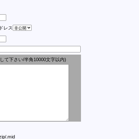
アドレス
して下さい/半角10000文字以内)
.zip/.mid