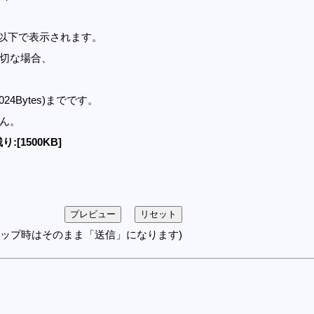
セル以下で表示されます。
適切な場合、
1024Bytes)までです。
せん。
り:[1500KB]
アップ時はそのまま「送信」になります)