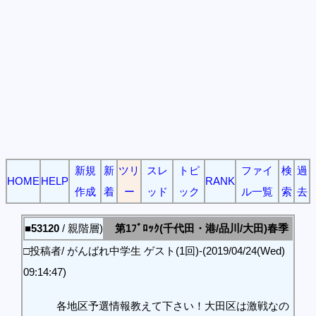
新規
新
ツリ
スレ
トピ
ファイ
検
過
HOME
HELP
RANK
作成
着
ー
ッド
ック
ル一覧
索
去
■53120
/ 親階層)
第1ﾌﾞﾛｯｸ(千代田・港/品川/大田)春季
□投稿者/ がんばれ中学生 ゲスト(1回)-(2019/04/24(Wed)
09:14:47)
各地区予選情報教えて下さい！大田区は激戦なの