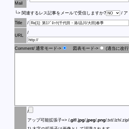
Mail
└> 関連するレス記事をメールで受信しますか?
/ 
Title
/
/
URL
Comment/ 通常モード->
図表モード->
(適当に改行
/
アップ可能拡張子=> /
.gif
/
.jpg
/
.jpeg
/
.png
/.txt/.lzh/.zi
1) 太字の拡張子は画像として認識されます。