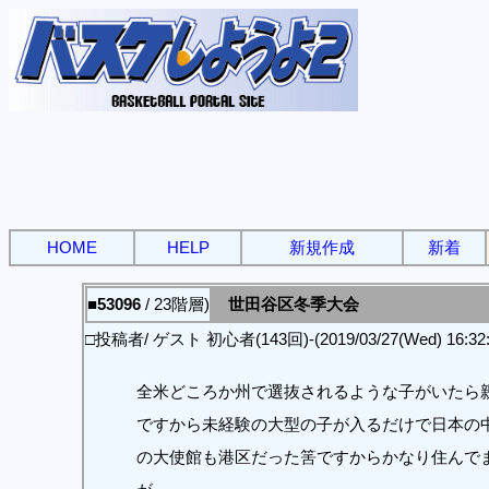
HOME
HELP
新規作成
新着
■53096
/ 23階層)
世田谷区冬季大会
□投稿者/ ゲスト 初心者(143回)-(2019/03/27(Wed) 16:32:
全米どころか州で選抜されるような子がいたら
ですから未経験の大型の子が入るだけで日本の中
の大使館も港区だった筈ですからかなり住んで