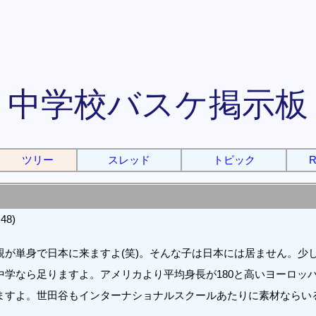
中学校バスケ掲示板
ツリー
スレッド
トピック
R
48)
親が単身で日本に来ますよ(笑)。そんな子は日本には居ません。少
学なら足りますよ。アメリカより平均身長が180と高いヨーロッ
ますよ。世田谷もインターナショナルスクールあたりに素材ならい