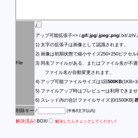
/
アップ可能拡張子=> /
.gif
/
.jpg
/
.jpeg
/
.png
/.txt/.lzh/
1) 太字の拡張子は画像として認識されます。
2) 画像は初期状態で縮小サイズ250×250ピク
File
3) 同名ファイルがある、またはファイル名が不
ファイル名が自動変更されます。
4) アップ可能ファイルサイズは1回
500KB
(1KB=
5) ファイルアップ時はプレビューは利用できま
6) スレッド内の合計ファイルサイズ:[0/1500KB]
残
削除キー
/
(半角8文字以内)
解決済み!
BOX/
解決したらチェックしてください!