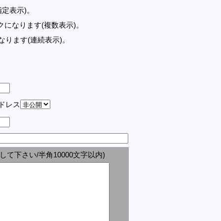
指定表示)。
記事リンクになります(複数表示)。
クになります(連続表示)。
アドレス
して下さい/半角10000文字以内)