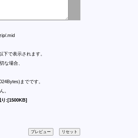
.zip/.mid
セル以下で表示されます。
適切な場合、
1024Bytes)までです。
せん。
り:[1500KB]