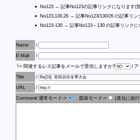
No123 → 記事No123の記事リンクになります(
No123,130,26 → 記事No123/130/26 の
No123-130 → 記事No123～130 の記事リン
Name
/
E-Mail
/
└> 関連するレス記事をメールで受信しますか?
/ 
Title
/
URL
/
Comment/ 通常モード->
図表モード->
(適当に改行