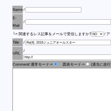
Name
/
E-
/
Mail
└> 関連するレス記事をメールで受信しますか?
/ 
Title
/
/
URL
Comment/ 通常モード->
図表モード->
(適当に改行