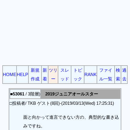
新規
新
ツリ
スレ
トピ
ファイ
検
過
HOME
HELP
RANK
作成
着
ー
ッド
ック
ル一覧
索
去
■53061
/ 3階層)
2019ジュニアオールスター
□投稿者/ TKB ゲスト(8回)-(2019/03/13(Wed) 17:25:31)
面と向かって進言できない方の、典型的な書き込
みですね。