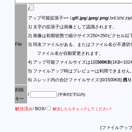
/
アップ可能拡張子=> /
.gif
/
.jpg
/
.jpeg
/
.png
/.txt/.lzh/.zi
1) 太字の拡張子は画像として認識されます。
2) 画像は初期状態で縮小サイズ250×250ピクセル
File
3) 同名ファイルがある、またはファイル名が不適切
ファイル名が自動変更されます。
4) アップ可能ファイルサイズは1回
500KB
(1KB=10
5) ファイルアップ時はプレビューは利用できません
6) スレッド内の合計ファイルサイズ:[0/1500KB]
残り:
削除
/
(半角8文字以内)
キー
解決済み!
BOX/
解決したらチェックしてください!
(ファイルアッ