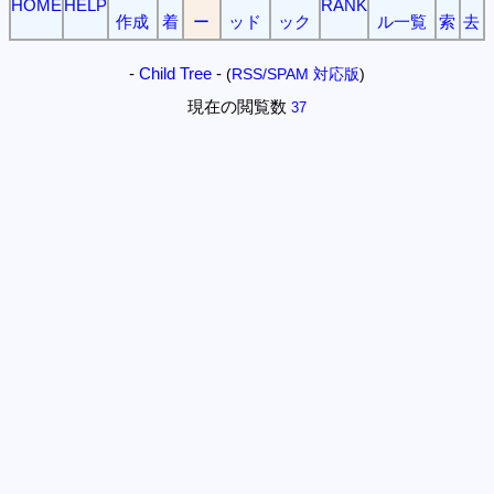
HOME
HELP
RANK
作成
着
ー
ッド
ック
ル一覧
索
去
-
Child Tree
-
(
RSS/SPAM 対応版
)
現在の閲覧数
37