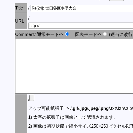
Title
/
/
URL
Comment/ 通常モード->
図表モード->
(適当に改行
/
アップ可能拡張子=> /
.gif
/
.jpg
/
.jpeg
/
.png
/.txt/.lzh/.zi
1) 太字の拡張子は画像として認識されます。
2) 画像は初期状態で縮小サイズ250×250ピクセル