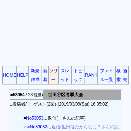
新規
新
ツリ
スレ
トピ
ファイ
検
過
HOME
HELP
RANK
作成
着
ー
ッド
ック
ル一覧
索
去
■53054
/ 23階層)
世田谷区冬季大会
□投稿者/ ！ ゲスト(2回)-(2019/03/09(Sat) 16:35:02)
■
No53053
に返信(！さんの記事)
> ■
No53052
に返信(世田谷だからなに？さんの記