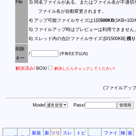
File
3) 同名ファイルがある、またはファイル名が不適切
ファイル名が自動変更されます。
4) アップ可能ファイルサイズは1回
500KB
(1KB=10
5) ファイルアップ時はプレビューは利用できません
6) スレッド内の合計ファイルサイズ:[0/1500KB]
残り:
削除
/
(半角8文字以内)
キー
解決済み!
BOX/
解決したらチェックしてください!
(ファイルアッ
Mode/
Pass/
新規
新
ツリ
スレ
トピ
ファイ
検
過