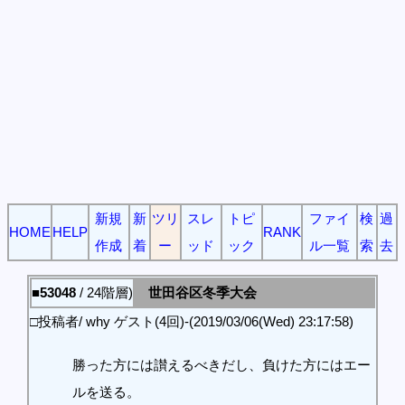
新規
新
ツリ
スレ
トピ
ファイ
検
過
HOME
HELP
RANK
作成
着
ー
ッド
ック
ル一覧
索
去
■53048
/ 24階層)
世田谷区冬季大会
□投稿者/ why ゲスト(4回)-(2019/03/06(Wed) 23:17:58)
勝った方には讃えるべきだし、負けた方にはエー
ルを送る。