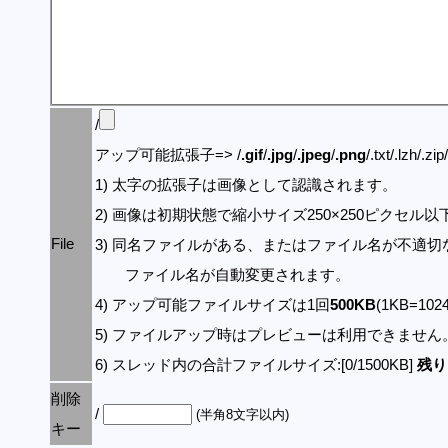
/
アップ可能拡張子=> /
.gif
/
.jpg
/
.jpeg
/
.png
/.txt/.lzh/.zi
1) 太字の拡張子は画像として認識されます。
2) 画像は初期状態で縮小サイズ250×250ピクセル
File
3) 同名ファイルがある、またはファイル名が不適切
ファイル名が自動変更されます。
4) アップ可能ファイルサイズは1回
500KB
(1KB=10
5) ファイルアップ時はプレビューは利用できません
6) スレッド内の合計ファイルサイズ:[0/1500KB]
残り:
削除
/
(半角8文字以内)
キー