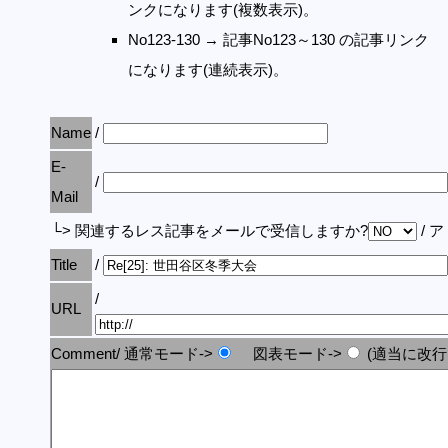
ンクになります(複数表示)。
No123-130 → 記事No123～130 の記事リンク
になります(連続表示)。
Name
/
E-
/
Mail
└> 関連するレス記事をメールで受信しますか?
/ 
Title
/
/
URL
Comment/ 通常モード->
図表モード->
(適当に改行