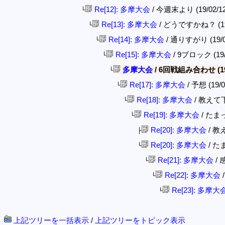
Re[12]: 多摩大会
/ 今週末より (19/02/12(
└
Re[13]: 多摩大会
/ どうですかね？ (19/0
└
Re[14]: 多摩大会
/ 通りすがり (19/02
└
Re[15]: 多摩大会
/ 9ブロック (19/0
└
多摩大会
/ 6回戦組み合わせ (19/0
└
Re[17]: 多摩大会
/ 予想 (19/0
└
Re[18]: 多摩大会
/ 教えて下さ
└
Re[19]: 多摩大会
/ たまっ子
└
Re[20]: 多摩大会
/ 教え
├
Re[20]: 多摩大会
/ たま
└
Re[21]: 多摩大会
/ 感
└
Re[22]: 多摩大会
/
└
Re[23]: 多摩大
└
上記ツリーを一括表示
/
上記ツリーをトピック表示