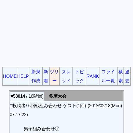
新規
新
ツリ
スレ
トピ
ファイ
検
過
HOME
HELP
RANK
作成
着
ー
ッド
ック
ル一覧
索
去
■53014
/ 16階層)
多摩大会
□投稿者/ 6回戦組み合わせ ゲスト(1回)-(2019/02/18(Mon)
07:17:22)
男子組み合わせ①