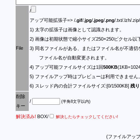
/
アップ可能拡張子=> /
.gif
/
.jpg
/
.jpeg
/
.png
/.txt/.lzh/.zi
1) 太字の拡張子は画像として認識されます。
2) 画像は初期状態で縮小サイズ250×250ピクセル
File
3) 同名ファイルがある、またはファイル名が不適切
ファイル名が自動変更されます。
4) アップ可能ファイルサイズは1回
500KB
(1KB=10
5) ファイルアップ時はプレビューは利用できません
6) スレッド内の合計ファイルサイズ:[0/1500KB]
残り:
削除
/
(半角8文字以内)
キー
解決済み!
BOX/
解決したらチェックしてください!
(ファイルアッ