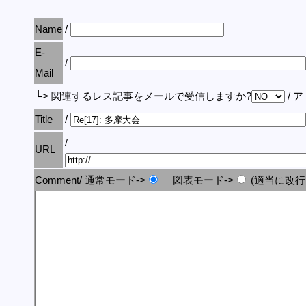
Name
/
E-
/
Mail
└> 関連するレス記事をメールで受信しますか?
/ 
Title
/
/
URL
Comment/ 通常モード->
図表モード->
(適当に改行