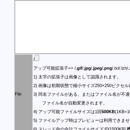
/
アップ可能拡張子=> /
.gif
/
.jpg
/
.jpeg
/
.png
/.txt/.lzh/
1) 太字の拡張子は画像として認識されます。
2) 画像は初期状態で縮小サイズ250×250ピク
File
3) 同名ファイルがある、またはファイル名が不
ファイル名が自動変更されます。
4) アップ可能ファイルサイズは1回
500KB
(1KB=
5) ファイルアップ時はプレビューは利用できま
6) スレッド内の合計ファイルサイズ:[0/1500KB]
残