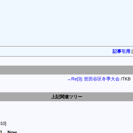
記事引用
→Re[3]: 世田谷区冬季大会
/TKB
上記関連ツリー
10]
]
←Now