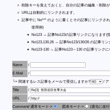
削除キーを覚えておくと、自分の記事の編集・削除が
URLは自動的にリンクされます。
記事中に No*** のように書くとその記事にリンクされま
使用例)
No123 → 記事No123の記事リンクになります(
No123,130,26 → 記事No123/130/26 の
No123-130 → 記事No123～130 の記事リン
Name
/
E-Mail
/
└> 関連するレス記事をメールで受信しますか?
/ 
Title
/
URL
/
Comment/ 通常モード->
図表モード->
(適当に改行