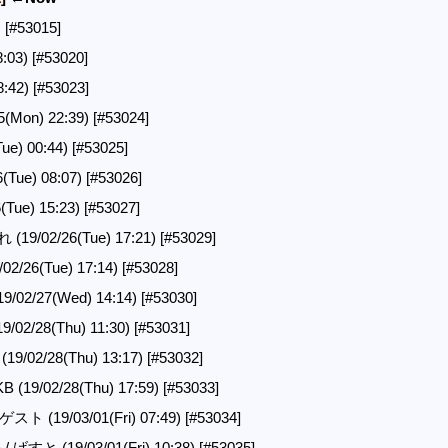
)
[#53015]
8:03)
[#53020]
8:42)
[#53023]
(Mon) 22:39)
[#53024]
ue) 00:44)
[#53025]
(Tue) 08:07)
[#53026]
(Tue) 15:23)
[#53027]
9/02/26(Tue) 17:21)
[#53029]
02/26(Tue) 17:14)
[#53028]
/02/27(Wed) 14:14)
[#53030]
19/02/28(Thu) 11:30)
[#53031]
 (19/02/28(Thu) 13:17)
[#53032]
KB (19/02/28(Thu) 17:59)
[#53033]
 ゲスト (19/03/01(Fri) 07:49)
[#53034]
会
/ げすと (19/03/01(Fri) 10:38)
[#53035]