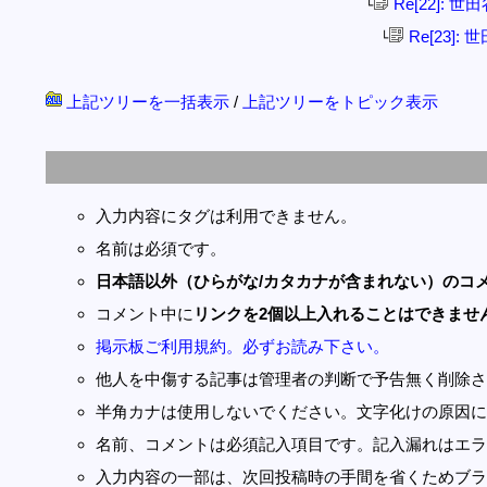
Re[22]: 
└
Re[23]
└
上記ツリーを一括表示
/
上記ツリーをトピック表示
入力内容にタグは利用できません。
名前は必須です。
日本語以外（ひらがな/カタカナが含まれない）のコ
コメント中に
リンクを2個以上入れることはできませ
掲示板ご利用規約。必ずお読み下さい。
他人を中傷する記事は管理者の判断で予告無く削除さ
半角カナは使用しないでください。文字化けの原因に
名前、コメントは必須記入項目です。記入漏れはエラ
入力内容の一部は、次回投稿時の手間を省くためブラ