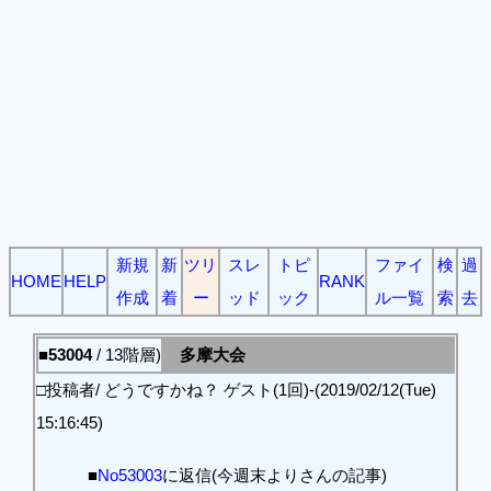
新規
新
ツリ
スレ
トピ
ファイ
検
過
HOME
HELP
RANK
作成
着
ー
ッド
ック
ル一覧
索
去
■53004
/ 13階層)
多摩大会
□投稿者/ どうですかね？ ゲスト(1回)-(2019/02/12(Tue)
15:16:45)
■
No53003
に返信(今週末よりさんの記事)