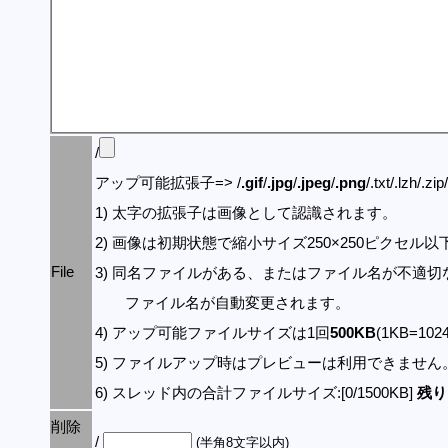
/
アップ可能拡張子=> /
.gif
/
.jpg
/
.jpeg
/
.png
/.txt/.lzh/.zi
1) 太字の拡張子は画像として認識されます。
2) 画像は初期状態で縮小サイズ250×250ピクセル
File
3) 同名ファイルがある、またはファイル名が不適切
ファイル名が自動変更されます。
4) アップ可能ファイルサイズは1回
500KB
(1KB=10
5) ファイルアップ時はプレビューは利用できません
6) スレッド内の合計ファイルサイズ:[0/1500KB]
残り:
削除
/
(半角8文字以内)