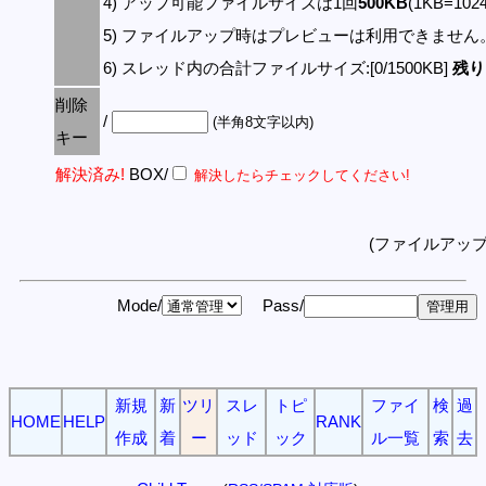
4) アップ可能ファイルサイズは1回
500KB
(1KB=10
5) ファイルアップ時はプレビューは利用できません
6) スレッド内の合計ファイルサイズ:[0/1500KB]
残り:
削除
/
(半角8文字以内)
キー
解決済み!
BOX/
解決したらチェックしてください!
(ファイルアッ
Mode/
Pass/
新規
新
ツリ
スレ
トピ
ファイ
検
過
HOME
HELP
RANK
作成
着
ー
ッド
ック
ル一覧
索
去