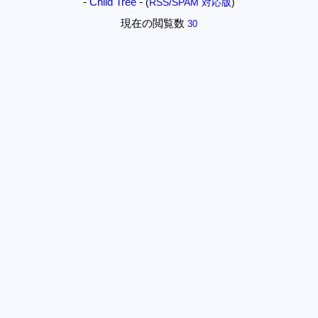
-
Child Tree
-
(
RSS/SPAM 対応版
)
現在の閲覧数
30