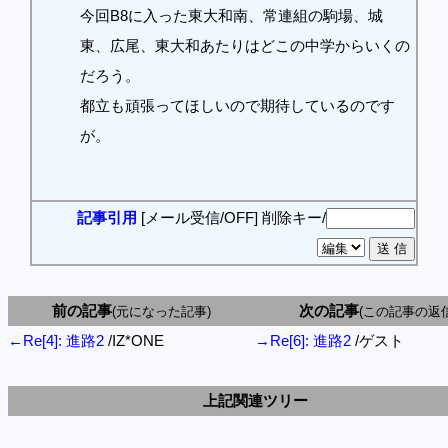
今回B8に入った東大和南、常連組の駒場、城
東、広尾、東大和あたりはどこの中学からいくの
だろう。
都立も頑張ってほしいので期待しているのです
が。
記事引用
[メール受信/OFF]
削除キー/
前の記事
次の記事
(元になった記事)
(この記事の返信
←Re[4]: 進路2
/IZ*ONE
→Re[6]: 進路2
/ゲスト
上記関連ツリー