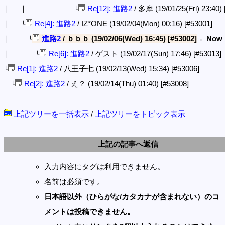
Re[12]: 進路2
/ 多摩 (19/01/25(Fri) 23:40)
│ │ └
Re[4]: 進路2
/ IZ*ONE (19/02/04(Mon) 00:16)
[#53001]
│ └
進路2
/ ｂｂｂ (19/02/06(Wed) 16:45)
[#53002]
←Now
│ └
Re[6]: 進路2
/ ゲスト (19/02/17(Sun) 17:46)
[#53013]
│ └
Re[1]: 進路2
/ 八王子七 (19/02/13(Wed) 15:34)
[#53006]
└
Re[2]: 進路2
/ え？ (19/02/14(Thu) 01:40)
[#53008]
└
上記ツリーを一括表示
/
上記ツリーをトピック表示
上記の記事へ返信
入力内容にタグは利用できません。
名前は必須です。
日本語以外（ひらがな/カタカナが含まれない）のコ
メントは投稿できません。