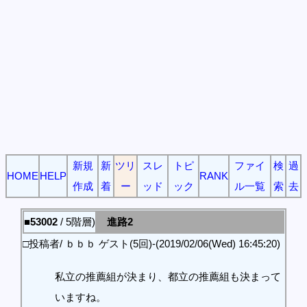
新規
新
ツリ
スレ
トピ
ファイ
検
過
HOME
HELP
RANK
作成
着
ー
ッド
ック
ル一覧
索
去
■53002
/ 5階層)
進路2
□投稿者/ ｂｂｂ ゲスト(5回)-(2019/02/06(Wed) 16:45:20)
私立の推薦組が決まり、都立の推薦組も決まって
いますね。