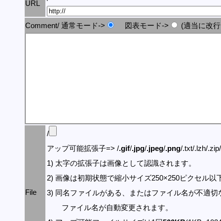
URL
Comment/ 通常モード->
図表モード->
(適当に改行
/
アップ可能拡張子=> /
.gif
/
.jpg
/
.jpeg
/
.png
/.txt/.lzh/.zi
1) 太字の拡張子は画像として認識されます。
2) 画像は初期状態で縮小サイズ250×250ピクセル
File
3) 同名ファイルがある、またはファイル名が不適切
ファイル名が自動変更されます。