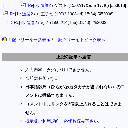
Re[6]: 進路2
/ ゲスト (19/02/17(Sun) 17:46)
[#53013]
│ └
Re[1]: 進路2
/ 八王子七 (19/02/13(Wed) 15:34)
[#53006]
└
Re[2]: 進路2
/ え？ (19/02/14(Thu) 01:40)
[#53008]
└
上記ツリーを一括表示
/
上記ツリーをトピック表示
上記の記事へ返信
入力内容にタグは利用できません。
名前は必須です。
日本語以外（ひらがな/カタカナが含まれない）のコ
メントは投稿できません。
コメント中に
リンクを2個以上入れることはできま
せん
。
掲示板ご利用規約。必ずお読み下さい。