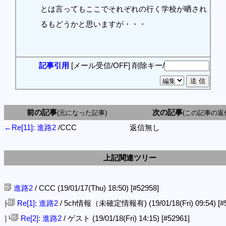
とは言ってもここでそれぞれの行く学校が晒され
るもどうかと思いますが・・・
記事引用
[メール受信/OFF]
削除キー/
前の記事
次の記事
(元になった記事)
(この記事の返
←Re[11]: 進路2
/CCC
返信無し
上記関連ツリー
進路2
/ CCC (19/01/17(Thu) 18:50)
[#52958]
Re[1]: 進路2
/ 5ch情報（未確定情報有) (19/01/18(Fri) 09:54)
[#
├
Re[2]: 進路2
/ ゲスト (19/01/18(Fri) 14:15)
[#52961]
│└