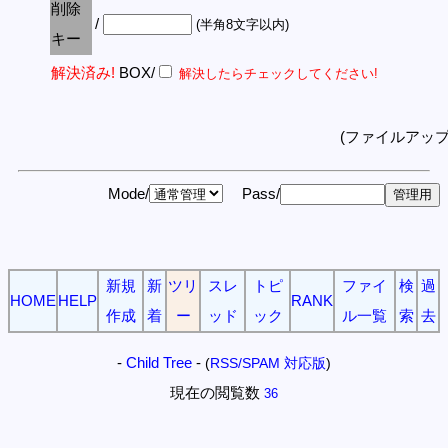
削除
/
(半角8文字以内)
キー
解決済み!
BOX/
解決したらチェックしてください!
(ファイルアッ
Mode/
Pass/
新規
新
ツリ
スレ
トピ
ファイ
検
過
HOME
HELP
RANK
作成
着
ー
ッド
ック
ル一覧
索
去
-
Child Tree
-
(
RSS/SPAM 対応版
)
現在の閲覧数
36