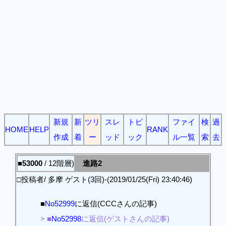
新規
新
ツリ
スレ
トピ
ファイ
検
過
HOME
HELP
RANK
作成
着
ー
ッド
ック
ル一覧
索
去
■53000
/ 12階層)
進路2
□投稿者/ 多摩 ゲスト(3回)-(2019/01/25(Fri) 23:40:46)
■
No52999
に返信(CCCさんの記事)
> ■
No52998
に返信(ゲストさんの記事)