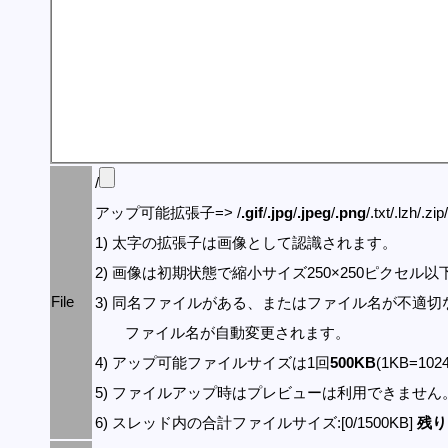
/
アップ可能拡張子=> /
.gif
/
.jpg
/
.jpeg
/
.png
/.txt/.lzh/.zi
1) 太字の拡張子は画像として認識されます。
2) 画像は初期状態で縮小サイズ250×250ピクセル
File
3) 同名ファイルがある、またはファイル名が不適切
ファイル名が自動変更されます。
4) アップ可能ファイルサイズは1回
500KB
(1KB=10
5) ファイルアップ時はプレビューは利用できません
6) スレッド内の合計ファイルサイズ:[0/1500KB]
残り: