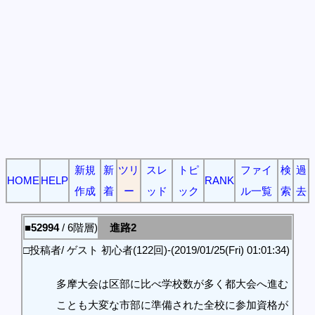
新規
新
ツリ
スレ
トピ
ファイ
検
過
HOME
HELP
RANK
作成
着
ー
ッド
ック
ル一覧
索
去
■52994
/ 6階層)
進路2
□投稿者/ ゲスト 初心者(122回)-(2019/01/25(Fri) 01:01:34)
多摩大会は区部に比べ学校数が多く都大会へ進む
ことも大変な市部に準備された全校に参加資格が