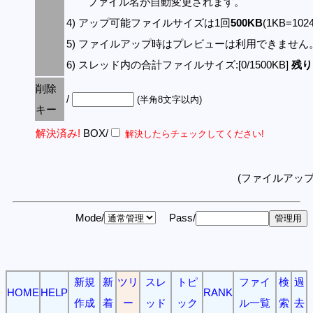
ファイル名が自動変更されます。
4) アップ可能ファイルサイズは1回
500KB
(1KB=10
5) ファイルアップ時はプレビューは利用できません
6) スレッド内の合計ファイルサイズ:[0/1500KB]
残り:
削除
/
(半角8文字以内)
キー
解決済み!
BOX/
解決したらチェックしてください!
(ファイルアッ
Mode/
Pass/
新規
新
ツリ
スレ
トピ
ファイ
検
過
HOME
HELP
RANK
作成
着
ー
ッド
ック
ル一覧
索
去