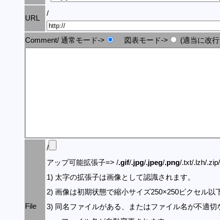
/
URL
Comment/ 通常モード->
図表モード->
(適当に改行
/
アップ可能拡張子=> /
.gif
/
.jpg
/
.jpeg
/
.png
/.txt/.lzh/.zi
1) 太字の拡張子は画像として認識されます。
2) 画像は初期状態で縮小サイズ250×250ピクセル
File
3) 同名ファイルがある、またはファイル名が不適切