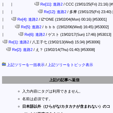
Re[11]: 進路2
/ CCC (19/01/25(Fri) 21:16)
[#
│ │ └
Re[12]: 進路2
/ 多摩 (19/01/25(Fri) 23:40)
│ │ └
Re[4]: 進路2
/ IZ*ONE (19/02/04(Mon) 00:16)
[#53001]
│ └
Re[5]: 進路2
/ ｂｂｂ (19/02/06(Wed) 16:45)
[#53002]
│ └
Re[6]: 進路2
/ ゲスト (19/02/17(Sun) 17:46)
[#53013]
│ └
Re[1]: 進路2
/ 八王子七 (19/02/13(Wed) 15:34)
[#53006]
└
Re[2]: 進路2
/ え？ (19/02/14(Thu) 01:40)
[#53008]
└
上記ツリーを一括表示
/
上記ツリーをトピック表示
上記の記事へ返信
入力内容にタグは利用できません。
名前は必須です。
日本語以外（ひらがな/カタカナが含まれない）のコ