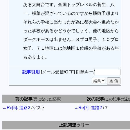
ある大舞台です。全国トップレベルの菅生、八
一、桜華が混ざっているのですから勝敗予想より
それらの学校に当たったが為に都大会へ進めなか
った学校があるかどうかでしょう。他の地区から
ダークホースは出ません。８ブロ男子、１０ブロ
女子、７１地区には他地区１位級の学校がある年
もあります。
記事引用
[メール受信/OFF]
削除キー/
前の記事
次の記事
(元になった記事)
(この記事の返信
←Re[5]: 進路2
/ゲスト
→Re[7]: 進路2
/？
上記関連ツリー