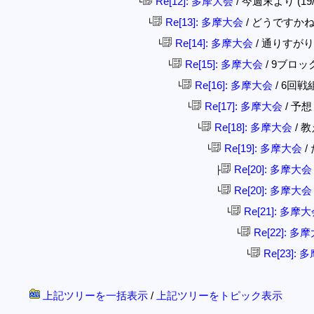
Re[12]: 多摩大会
/ 今週末より (19/02
└
Re[13]: 多摩大会
/ どうですかね？ (
└
Re[14]: 多摩大会
/ 通りすがり (1
└
Re[15]: 多摩大会
/ 9ブロック (
└
Re[16]: 多摩大会
/ 6回戦組
└
Re[17]: 多摩大会
/ 予想 (
└
Re[18]: 多摩大会
/ 教
└
Re[19]: 多摩大会
/ 
└
Re[20]: 多摩大会
├
Re[20]: 多摩大会
└
Re[21]: 多摩
└
Re[22]: 多
└
Re[23]:
└
上記ツリーを一括表示
/
上記ツリーをトピック表示