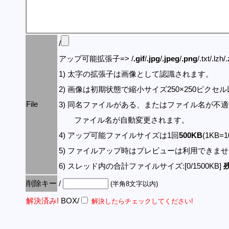
/
アップ可能拡張子=> /
.gif
/
.jpg
/
.jpeg
/
.png
/.txt/.lzh/
1) 太字の拡張子は画像として認識されます。
2) 画像は初期状態で縮小サイズ250×250ピク
File
3) 同名ファイルがある、またはファイル名が不
ファイル名が自動変更されます。
4) アップ可能ファイルサイズは1回
500KB
(1KB=
5) ファイルアップ時はプレビューは利用できま
6) スレッド内の合計ファイルサイズ:[0/1500KB]
残
削除キー
/
(半角8文字以内)
解決済み!
BOX/
解決したらチェックしてください!