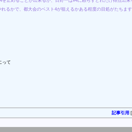
の#4を止めることが出来るか、日野一は#4に頼らずどれだけ得点出
やれるかで、都大会のベスト4が狙えるかある程度の目処がたちま
にって
記事引用