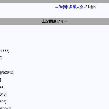
→Re[9]: 多摩大会
/81地区
上記関連ツリー
52937]
8]
[#52942]
]
41]
943]
946]
#52949]