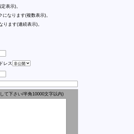
指定表示)。
記事リンクになります(複数表示)。
クになります(連続表示)。
アドレス
して下さい/半角10000文字以内)