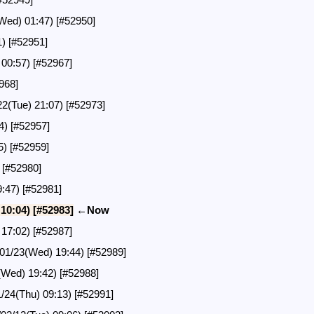
d) 01:47)
[#52950]
1)
[#52951]
 00:57)
[#52967]
968]
Tue) 21:07)
[#52973]
4)
[#52957]
5)
[#52959]
)
[#52980]
9:47)
[#52981]
 10:04)
[#52983]
←Now
 17:02)
[#52987]
01/23(Wed) 19:44)
[#52989]
(Wed) 19:42)
[#52988]
4(Thu) 09:13)
[#52991]