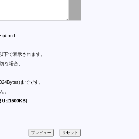
.zip/.mid
セル以下で表示されます。
適切な場合、
1024Bytes)までです。
せん。
り:[1500KB]