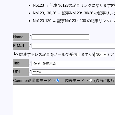
No123 → 記事No123の記事リンクになります(
No123,130,26 → 記事No123/130/26 の
No123-130 → 記事No123～130 の記事リン
Name
/
E-Mail
/
└> 関連するレス記事をメールで受信しますか?
/ 
Title
/
URL
/
Comment/ 通常モード->
図表モード->
(適当に改行