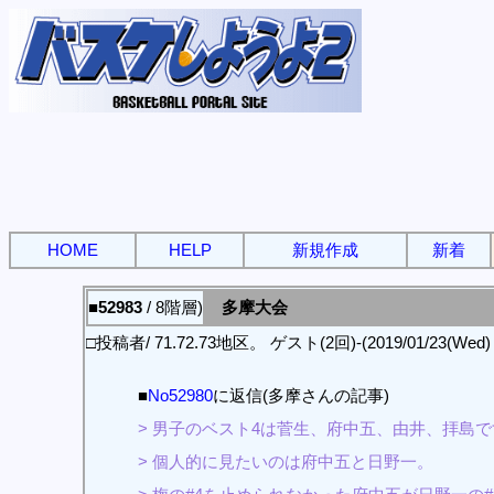
HOME
HELP
新規作成
新着
■52983
/ 8階層)
多摩大会
□投稿者/ 71.72.73地区。 ゲスト(2回)-(2019/01/23(Wed) 1
■
No52980
に返信(多摩さんの記事)
> 男子のベスト4は菅生、府中五、由井、拝島
> 個人的に見たいのは府中五と日野一。