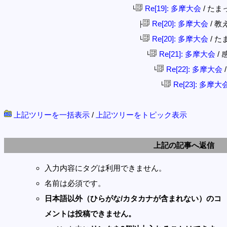
Re[19]: 多摩大会
/ たまっ子
└
Re[20]: 多摩大会
/ 教え
├
Re[20]: 多摩大会
/ たま
└
Re[21]: 多摩大会
/ 感
└
Re[22]: 多摩大会
/
└
Re[23]: 多摩大
└
上記ツリーを一括表示
/
上記ツリーをトピック表示
上記の記事へ返信
入力内容にタグは利用できません。
名前は必須です。
日本語以外（ひらがな/カタカナが含まれない）のコ
メントは投稿できません。