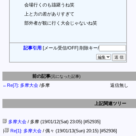
会場行くのも躊躇うね笑
上と力の差がありすぎて
部外者が観に行く大会じゃないね笑
記事引用
[メール受信/OFF]
削除キー/
前の記事
(元になった記事)
←Re[7]: 多摩大会
/多摩
返信無し
上記関連ツリー
多摩大会
/ 多摩 (19/01/12(Sat) 23:05)
[#52935]
Re[1]: 多摩大会
/ 偶々 (19/01/13(Sun) 20:15)
[#52936]
├