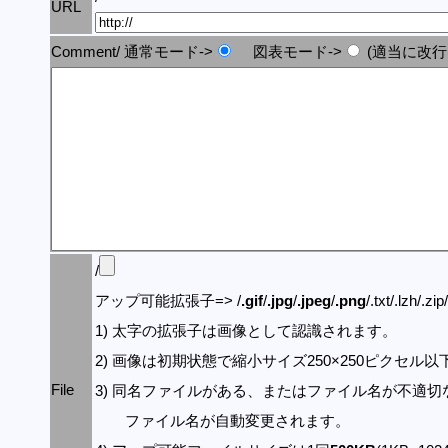
URL
Comment/ 通常モード->
図表モード->
(適当に改行
/
アップ可能拡張子=> /
.gif
/
.jpg
/
.jpeg
/
.png
/.txt/.lzh/.zi
1) 太字の拡張子は画像として認識されます。
2) 画像は初期状態で縮小サイズ250×250ピクセル
File
3) 同名ファイルがある、またはファイル名が不適切
ファイル名が自動変更されます。