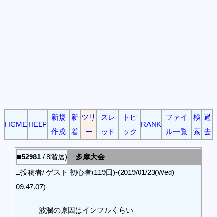
新規
新
ツリ
スレ
トピ
ファイ
検
過
HOME
HELP
RANK
作成
着
ー
ッド
ック
ル一覧
索
去
■52981
/ 8階層)
多摩大会
□投稿者/ ゲスト 初心者(119回)-(2019/01/23(Wed)
09:47:07)
波瀾の原因はインフルくらい