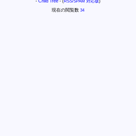
-
Child Tree
-
(
RSS/SPAM 対応版
)
現在の閲覧数
34