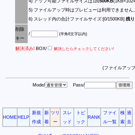
4) アップ可能ファイルサイズは1回
500KB
(1KB=10
5) ファイルアップ時はプレビューは利用できません
6) スレッド内の合計ファイルサイズ:[0/1500KB]
残り:
削除
/
(半角8文字以内)
キー
解決済み!
BOX/
解決したらチェックしてください!
(ファイルアッ
Mode/
Pass/
新規
新
ツリ
スレ
トピ
ファイ
検
過
HOME
HELP
RANK
作成
着
ー
ッド
ック
ル一覧
索
去