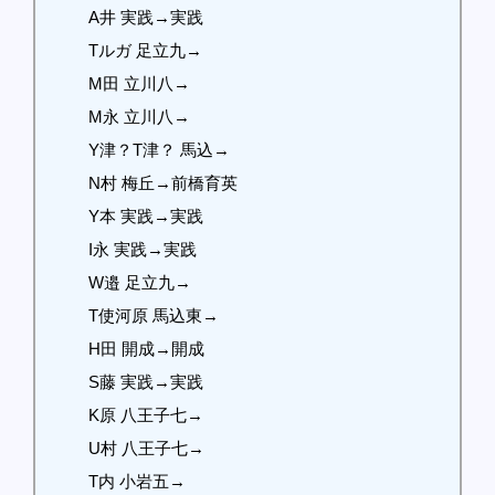
A井 実践→実践
Tルガ 足立九→
M田 立川八→
M永 立川八→
Y津？T津？ 馬込→
N村 梅丘→前橋育英
Y本 実践→実践
I永 実践→実践
W邉 足立九→
T使河原 馬込東→
H田 開成→開成
S藤 実践→実践
K原 八王子七→
U村 八王子七→
T内 小岩五→