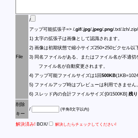
/
アップ可能拡張子=> /
.gif
/
.jpg
/
.jpeg
/
.png
/.txt/.lzh/.zi
1) 太字の拡張子は画像として認識されます。
2) 画像は初期状態で縮小サイズ250×250ピクセル
File
3) 同名ファイルがある、またはファイル名が不適切
ファイル名が自動変更されます。
4) アップ可能ファイルサイズは1回
500KB
(1KB=10
5) ファイルアップ時はプレビューは利用できません
6) スレッド内の合計ファイルサイズ:[0/1500KB]
残り:
削除
/
(半角8文字以内)
キー
解決済み!
BOX/
解決したらチェックしてください!