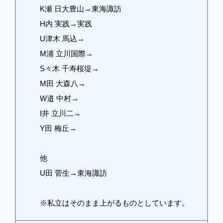
K瀬 日大豊山→東海諏訪
H内 実践→実践
U津木 馬込→
M浦 立川国際→
S々木 千寿桜堤→
M田 大森八→
W邉 中村→
I井 立川二→
Y田 梅丘→
他
U田 菅生→東海諏訪
※私立はそのまま上がるものとしています。