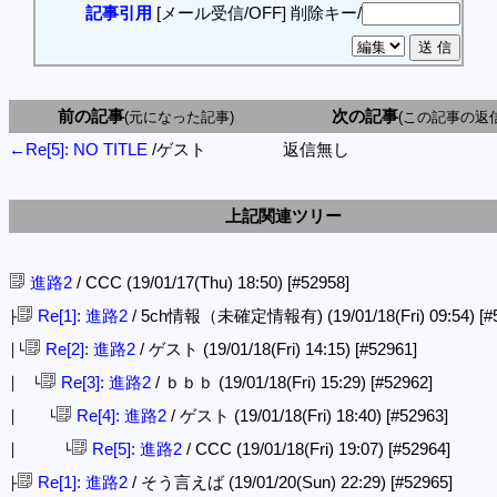
記事引用
[メール受信/OFF]
削除キー/
前の記事
次の記事
(元になった記事)
(この記事の返信
←Re[5]: NO TITLE
/ゲスト
返信無し
上記関連ツリー
進路2
/ CCC (19/01/17(Thu) 18:50)
[#52958]
Re[1]: 進路2
/ 5ch情報（未確定情報有) (19/01/18(Fri) 09:54)
[#
├
Re[2]: 進路2
/ ゲスト (19/01/18(Fri) 14:15)
[#52961]
│└
Re[3]: 進路2
/ ｂｂｂ (19/01/18(Fri) 15:29)
[#52962]
│ └
Re[4]: 進路2
/ ゲスト (19/01/18(Fri) 18:40)
[#52963]
│ └
Re[5]: 進路2
/ CCC (19/01/18(Fri) 19:07)
[#52964]
│ └
Re[1]: 進路2
/ そう言えば (19/01/20(Sun) 22:29)
[#52965]
├