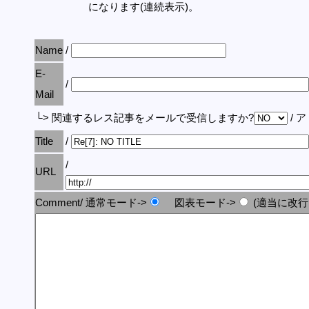
になります(連続表示)。
Name
/
E-
/
Mail
└> 関連するレス記事をメールで受信しますか?
/ 
Title
/
/
URL
Comment/ 通常モード->
図表モード->
(適当に改行