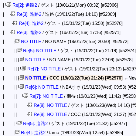
Re[2]: 進路2
/ ゲスト (19/01/21(Mon) 00:32)
[#52966]
│└
Re[3]: 進路2
/ 進路 (19/01/22(Tue) 14:10)
[#52969]
│ ├
Re[4]: 進路2
/ ゲスト (19/01/22(Tue) 15:59)
[#52970]
│ │└
Re[3]: 進路2
/ ゲスト (19/01/22(Tue) 17:16)
[#52971]
│ └
NO TITLE
/ NO NAME (19/01/22(Tue) 20:50)
[#52972]
│ ├
Re[5]: NO TITLE
/ ゲスト (19/01/22(Tue) 21:19)
[#52974]
│ │├
NO TITLE
/ NO NAME (19/01/22(Tue) 22:09)
[#52978]
│ ││├
Re[7]: NO TITLE
/ ゲスト (19/01/22(Tue) 23:13)
[#5297
│ │││└
NO TITLE
/ CCC (19/01/22(Tue) 21:24)
[#52976]
←No
│ ││├
Re[6]: NO TITLE
/ NBAすき (19/01/23(Wed) 09:53)
[#52
│ ││└
Re[7]: NO TITLE
/ 期待 (19/01/23(Wed) 11:42)
[#5298
│ ││ └
Re[8]: NO TITLE
/ ゲスト (19/01/23(Wed) 14:16)
[#
│ ││ ├
Re[8]: NO TITLE
/ CCC (19/01/23(Wed) 21:27)
[#52
│ ││ └
Re[5]: 進路2
/ ゲスト (19/01/22(Tue) 21:32)
[#52977]
│ │└
Re[4]: 進路2
/ tama (19/01/23(Wed) 12:54)
[#52985]
│ ├