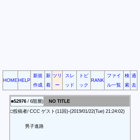
新規
新
ツリ
スレ
トピ
ファイ
検
過
HOME
HELP
RANK
作成
着
ー
ッド
ック
ル一覧
索
去
■52976
/ 6階層)
NO TITLE
□投稿者/ CCC ゲスト(11回)-(2019/01/22(Tue) 21:24:02)
男子進路