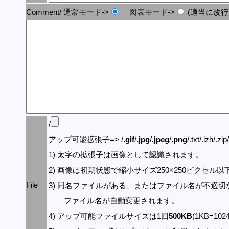
Comment/ 通常モード->
図表モード->
(適当に改行
/
アップ可能拡張子=> /
.gif
/
.jpg
/
.jpeg
/
.png
/.txt/.lzh/.zi
1) 太字の拡張子は画像として認識されます。
2) 画像は初期状態で縮小サイズ250×250ピクセル
File
3) 同名ファイルがある、またはファイル名が不適切
ファイル名が自動変更されます。
4) アップ可能ファイルサイズは1回
500KB
(1KB=10