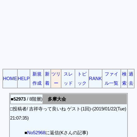
新規
新
ツリ
スレ
トピ
ファイ
検
過
HOME
HELP
RANK
作成
着
ー
ッド
ック
ル一覧
索
去
■52973
/ 8階層)
多摩大会
□投稿者/ 吉祥寺って良いね ゲスト(1回)-(2019/01/22(Tue)
21:07:35)
■
No52968
に返信(Kさんの記事)