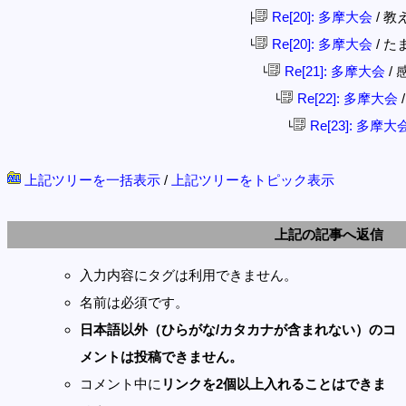
Re[20]: 多摩大会
/ 教え
├
Re[20]: 多摩大会
/ たま
└
Re[21]: 多摩大会
/ 感
└
Re[22]: 多摩大会
/
└
Re[23]: 多摩大
└
上記ツリーを一括表示
/
上記ツリーをトピック表示
上記の記事へ返信
入力内容にタグは利用できません。
名前は必須です。
日本語以外（ひらがな/カタカナが含まれない）のコ
メントは投稿できません。
コメント中に
リンクを2個以上入れることはできま