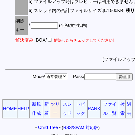
5) ファイルアップ時はプレビューは利用できません
6) スレッド内の合計ファイルサイズ:[0/1500KB]
残り:
削除
/
(半角8文字以内)
キー
解決済み!
BOX/
解決したらチェックしてください!
(ファイルアッ
Mode/
Pass/
新規
新
ツリ
スレ
トピ
ファイ
検
過
HOME
HELP
RANK
作成
着
ー
ッド
ック
ル一覧
索
去
-
Child Tree
-
(
RSS/SPAM 対応版
)