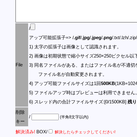
/
アップ可能拡張子=> /
.gif
/
.jpg
/
.jpeg
/
.png
/.txt/.lzh/.zi
1) 太字の拡張子は画像として認識されます。
2) 画像は初期状態で縮小サイズ250×250ピクセル
File
3) 同名ファイルがある、またはファイル名が不適切
ファイル名が自動変更されます。
4) アップ可能ファイルサイズは1回
500KB
(1KB=10
5) ファイルアップ時はプレビューは利用できません
6) スレッド内の合計ファイルサイズ:[0/1500KB]
残り:
削除
/
(半角8文字以内)
キー
解決済み!
BOX/
解決したらチェックしてください!