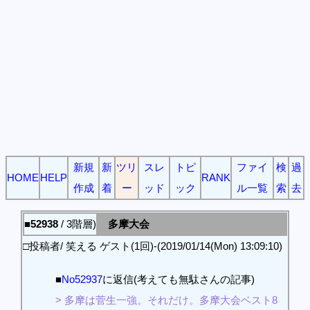
新規
新
ツリ
スレ
トピ
ファイ
検
過
HOME
HELP
RANK
作成
着
ー
ッド
ック
ル一覧
索
去
■52938
/ 3階層)
多摩大会
□投稿者/ 笑える ゲスト(1回)-(2019/01/14(Mon) 13:09:10)
■
No52937
に返信(考えても無駄さんの記事)
> 多摩は菅生一強。それだけ。多摩大会ベスト8