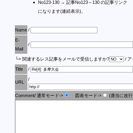
No123-130 → 記事No123～130 の記事リンク
になります(連続表示)。
Name
/
E-
/
Mail
└> 関連するレス記事をメールで受信しますか?
/ 
Title
/
/
URL
Comment/ 通常モード->
図表モード->
(適当に改行