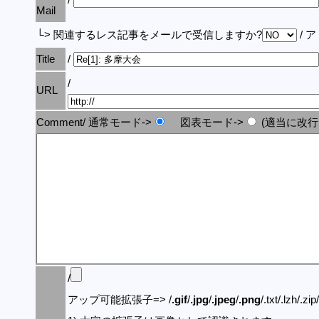
Mail
└> 関連するレス記事をメールで受信しますか?
/ 
Title
/
/
URL
Comment/ 通常モード->
図表モード->
(適当に改行
/
アップ可能拡張子=> /
.gif
/
.jpg
/
.jpeg
/
.png
/.txt/.lzh/.zi