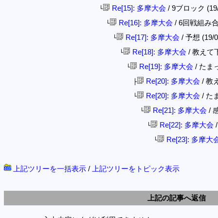
Re[15]: 多摩大会
/ 9ブロック (19/0
└
Re[16]: 多摩大会
/ 6回戦組み合わせ
└
Re[17]: 多摩大会
/ 予想 (19/0
└
Re[18]: 多摩大会
/ 教えて下さ
└
Re[19]: 多摩大会
/ たまっ子
└
Re[20]: 多摩大会
/ 教え
├
Re[20]: 多摩大会
/ たま
└
Re[21]: 多摩大会
/ 感
└
Re[22]: 多摩大会
/
└
Re[23]: 多摩大
└
上記ツリーを一括表示
/
上記ツリーをトピック表示
上記の記事へ返信