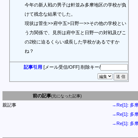
今年の新人戦の男子は軒並み多摩地区の学校が負
けて残念な結果でした。
現状は菅生>>府中五>日野一>>その他の学校とい
う力関係で、見所は府中五と日野一の対戦及びこ
の2校に迫るくらい成長した学校があるですか
ね？
記事引用
[メール受信/OFF]
削除キー/
前の記事
(元になった記事)
親記事
→Re[1]: 
→Re[1]: 
→Re[1]: 