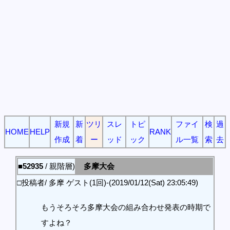
新規
新
ツリ
スレ
トピ
ファイ
検
過
HOME
HELP
RANK
作成
着
ー
ッド
ック
ル一覧
索
去
■52935
/ 親階層)
多摩大会
□投稿者/ 多摩 ゲスト(1回)-(2019/01/12(Sat) 23:05:49)
もうそろそろ多摩大会の組み合わせ発表の時期で
すよね？