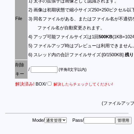
1) 太字の拡張子は画像として認識されます。
2) 画像は初期状態で縮小サイズ250×250ピクセル
File
3) 同名ファイルがある、またはファイル名が不適切
ファイル名が自動変更されます。
4) アップ可能ファイルサイズは1回
500KB
(1KB=10
5) ファイルアップ時はプレビューは利用できません
6) スレッド内の合計ファイルサイズ:[0/1500KB]
残り:
削除
/
(半角8文字以内)
キー
解決済み!
BOX/
解決したらチェックしてください!
(ファイルアッ
Mode/
Pass/