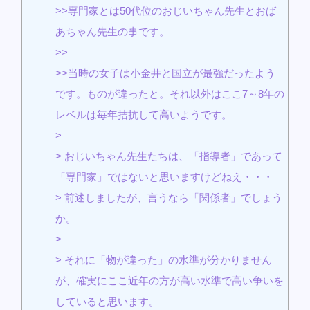
>>専門家とは50代位のおじいちゃん先生とおば
あちゃん先生の事です。
>>
>>当時の女子は小金井と国立が最強だったよう
です。ものが違ったと。それ以外はここ7～8年の
レベルは毎年拮抗して高いようです。
>
> おじいちゃん先生たちは、「指導者」であって
「専門家」ではないと思いますけどねえ・・・
> 前述しましたが、言うなら「関係者」でしょう
か。
>
> それに「物が違った」の水準が分かりません
が、確実にここ近年の方が高い水準で高い争いを
していると思います。