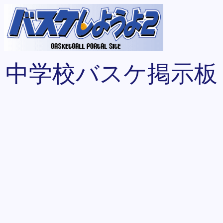
中学校バスケ掲示板