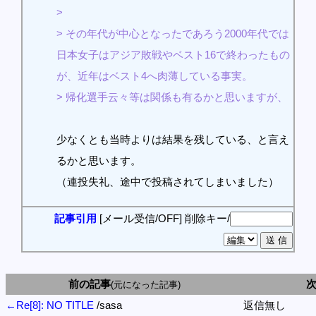
>
> その年代が中心となったであろう2000年代では
日本女子はアジア敗戦やベスト16で終わったもの
が、近年はベスト4へ肉薄している事実。
> 帰化選手云々等は関係も有るかと思いますが、
少なくとも当時よりは結果を残している、と言え
るかと思います。
（連投失礼、途中で投稿されてしまいました）
記事引用
[メール受信/OFF]
削除キー/
前の記事
(元になった記事)
←Re[8]: NO TITLE
/sasa
返信無し