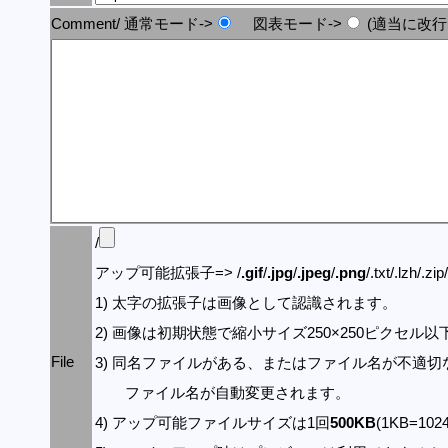
Comment/ 通常モード->
図表モード->
(適当に改行
/
アップ可能拡張子=> /
.gif
/
.jpg
/
.jpeg
/
.png
/.txt/.lzh/.zi
1) 太字の拡張子は画像として認識されます。
2) 画像は初期状態で縮小サイズ250×250ピクセル
File
3) 同名ファイルがある、またはファイル名が不適切
ファイル名が自動変更されます。
4) アップ可能ファイルサイズは1回
500KB
(1KB=10