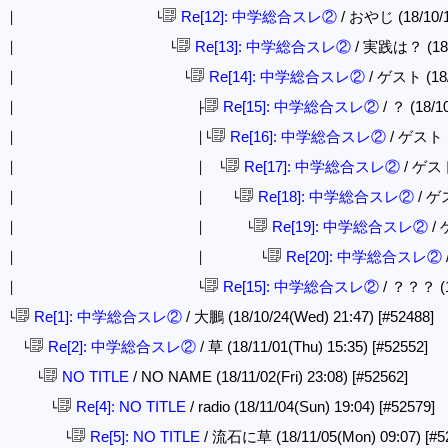
Re[12]: 中学総合スレ②
/ おやじ (18/10/1
│ └
Re[13]: 中学総合スレ②
/ 実践は？ (18/1
│ └
Re[14]: 中学総合スレ②
/ ゲスト (18/
│ └
Re[15]: 中学総合スレ②
/ ？ (18/1
│ ├
Re[16]: 中学総合スレ②
/ ゲスト (
│ │└
Re[17]: 中学総合スレ②
/ ゲスト 
│ │ └
Re[18]: 中学総合スレ②
/ ゲス
│ │ └
Re[19]: 中学総合スレ②
/ 
│ │ └
Re[20]: 中学総合スレ②
│ │ └
Re[15]: 中学総合スレ②
/ ？？？ (1
│ └
Re[1]: 中学総合スレ②
/ 大鵬 (18/10/24(Wed) 21:47)
[#52488]
└
Re[2]: 中学総合スレ②
/ 草 (18/11/01(Thu) 15:35)
[#52552]
└
NO TITLE
/ NO NAME (18/11/02(Fri) 23:08)
[#52562]
└
Re[4]: NO TITLE
/ radio (18/11/04(Sun) 19:04)
[#52579]
└
Re[5]: NO TITLE
/ 流石に草 (18/11/05(Mon) 09:07)
[#5
└