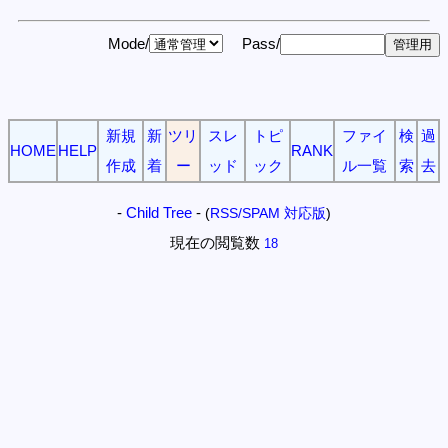
Mode/
Pass/
新規
新
ツリ
スレ
トピ
ファイ
検
過
HOME
HELP
RANK
作成
着
ー
ッド
ック
ル一覧
索
去
-
Child Tree
-
(
RSS/SPAM 対応版
)
現在の閲覧数
18