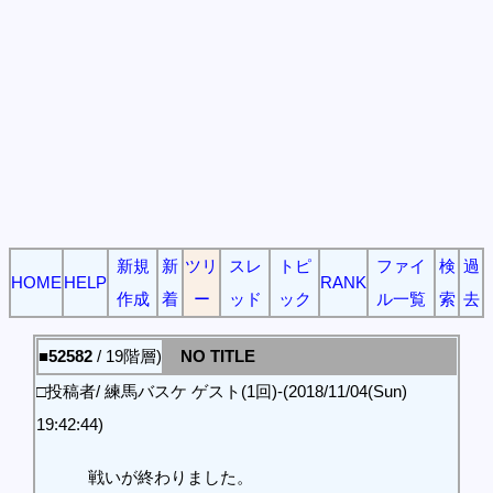
新規
新
ツリ
スレ
トピ
ファイ
検
過
HOME
HELP
RANK
作成
着
ー
ッド
ック
ル一覧
索
去
■52582
/ 19階層)
NO TITLE
□投稿者/ 練馬バスケ ゲスト(1回)-(2018/11/04(Sun)
19:42:44)
戦いが終わりました。