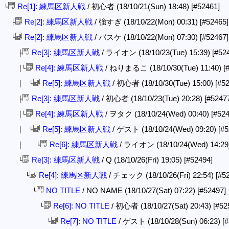
Re[1]: 練馬区新人戦
/ 初心者 (18/10/21(Sun) 18:48)
[#52461]
└
Re[2]: 練馬区新人戦
/ 強すぎ (18/10/22(Mon) 00:31)
[#52465]
├
Re[2]: 練馬区新人戦
/ バスケ (18/10/22(Mon) 07:30)
[#52467]
└
Re[3]: 練馬区新人戦
/ ライオン (18/10/23(Tue) 15:39)
[#52
├
Re[4]: 練馬区新人戦
/ ねりまるこ (18/10/30(Tue) 11:40)
[
│└
Re[5]: 練馬区新人戦
/ 初心者 (18/10/30(Tue) 15:00)
[#5
│ └
Re[3]: 練馬区新人戦
/ 初心者 (18/10/23(Tue) 20:28)
[#5247
├
Re[4]: 練馬区新人戦
/ ヲタク (18/10/24(Wed) 00:40)
[#524
│└
Re[5]: 練馬区新人戦
/ ゲスト (18/10/24(Wed) 09:20)
[#5
│ └
Re[6]: 練馬区新人戦
/ ライオン (18/10/24(Wed) 14:29
│ └
Re[3]: 練馬区新人戦
/ Q (18/10/26(Fri) 19:05)
[#52494]
└
Re[4]: 練馬区新人戦
/ チェック (18/10/26(Fri) 22:54)
[#5
└
NO TITLE
/ NO NAME (18/10/27(Sat) 07:22)
[#52497]
└
Re[6]: NO TITLE
/ 初心者 (18/10/27(Sat) 20:43)
[#52
└
Re[7]: NO TITLE
/ ゲスト (18/10/28(Sun) 06:23)
[
└