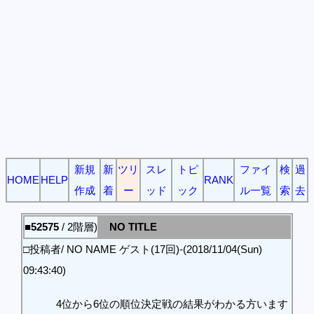
新規
新
ツリ
スレ
トピ
ファイ
検
過
HOME
HELP
RANK
作成
着
ー
ッド
ック
ル一覧
索
去
■52575
/ 2階層)
NO TITLE
□投稿者/ NO NAME ゲスト(17回)-(2018/11/04(Sun)
09:43:40)
4位から6位の順位決定戦の結果がわかる方います