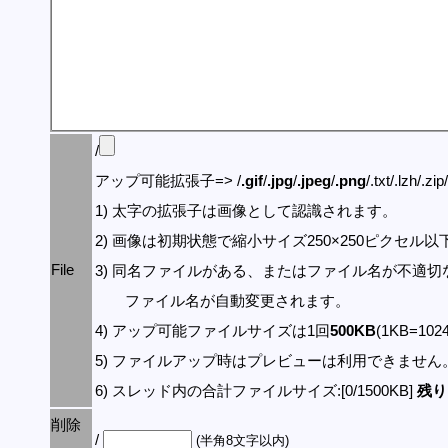
/
アップ可能拡張子=> /
.gif
/
.jpg
/
.jpeg
/
.png
/.txt/.lzh/.zi
1) 太字の拡張子は画像として認識されます。
2) 画像は初期状態で縮小サイズ250×250ピクセル
File
3) 同名ファイルがある、またはファイル名が不適切
ファイル名が自動変更されます。
4) アップ可能ファイルサイズは1回
500KB
(1KB=10
5) ファイルアップ時はプレビューは利用できません
6) スレッド内の合計ファイルサイズ:[0/1500KB]
残り:
削除
/
(半角8文字以内)