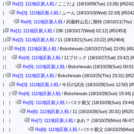
Re[2]: 111地区新人戦
/ ここだよ (18/10/09(Tue) 13:26)
[#5242
│└
Re[3]: 111地区新人戦
/ ふーん (18/10/10(Wed) 22:18)
[#5242
│ └
Re[4]: 111地区新人戦
/ 武蔵村山五に期待 (18/10/11(Thu) 1
│ └
Re[1]: 111地区新人戦
/ 23K (18/10/17(Wed) 02:12)
[#52453]
├
Re[2]: 111地区新人戦
/ 11 (18/10/21(Sun) 23:22)
[#52464]
│├
Re[3]: 111地区新人戦
/ Bskshirouto (18/10/27(Sat) 22:05)
[#5
││└
Re[4]: 111地区新人戦
/ 11ブロック (18/10/27(Sat) 23:42)
[
││ └
Re[5]: 111地区新人戦
/ Bskshirouto (18/10/28(Sun) 00:0
││ └
Re[2]: 111地区新人戦
/ Bskshirouto (18/10/25(Thu) 23:31)
[#52
│└
Re[3]: 111地区新人戦
/ 今日の試合 (18/10/28(Sun) 12:50)
[#
│ ├
Re[4]: 111地区新人戦
/ Bskshirouto (18/10/28(Sun) 19:34)
│ │└
Re[5]: 111地区新人戦
/ バスケ親父 (18/10/28(Sun) 19:44
│ │ └
Re[6]: 111地区新人戦
/ 11 (18/10/28(Sun) 20:31)
[#525
│ │ └
Re[7]: 111地区新人戦
/ あれ？ (18/10/29(Mon) 06:47
│ │ └
Re[8]: 111地区新人戦
/ バスケ親父 (18/10/29(Mon)
│ │ └