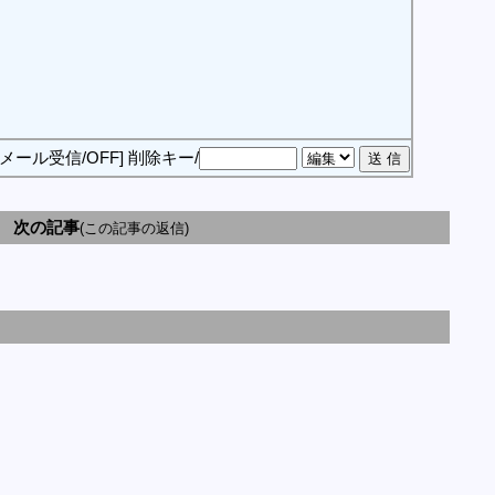
[メール受信/OFF]
削除キー/
次の記事
(この記事の返信)