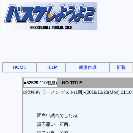
HOME
HELP
新規作成
新着
■52529
/ 10階層)
NO TITLE
□投稿者/ ラーメン ゲスト(1回)-(2018/10/29(Mon) 21:10:
面白い試合でしたね
調子悪い、石西。