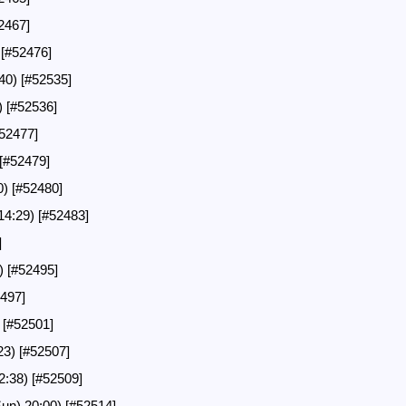
2467]
)
[#52476]
40)
[#52535]
)
[#52536]
52477]
[#52479]
0)
[#52480]
14:29)
[#52483]
]
)
[#52495]
497]
)
[#52501]
23)
[#52507]
2:38)
[#52509]
n) 20:00)
[#52514]