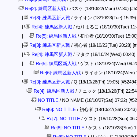
Re[2]: 練馬区新人戦
/ バスケ (18/10/22(Mon) 07:30)
[#5
└
Re[3]: 練馬区新人戦
/ ライオン (18/10/23(Tue) 15:39
├
Re[4]: 練馬区新人戦
/ ねりまるこ (18/10/30(Tue) 11:
│└
Re[5]: 練馬区新人戦
/ 初心者 (18/10/30(Tue) 15:00
│ └
Re[3]: 練馬区新人戦
/ 初心者 (18/10/23(Tue) 20:28)
[#
├
Re[4]: 練馬区新人戦
/ ヲタク (18/10/24(Wed) 00:40)
│└
Re[5]: 練馬区新人戦
/ ゲスト (18/10/24(Wed) 09:2
│ └
Re[6]: 練馬区新人戦
/ ライオン (18/10/24(Wed) 
│ └
Re[3]: 練馬区新人戦
/ Q (18/10/26(Fri) 19:05)
[#52494
└
Re[4]: 練馬区新人戦
/ チェック (18/10/26(Fri) 22:54
└
NO TITLE
/ NO NAME (18/10/27(Sat) 07:22)
[#52
└
Re[6]: NO TITLE
/ 初心者 (18/10/27(Sat) 20:43
└
Re[7]: NO TITLE
/ ゲスト (18/10/28(Sun) 06:
└
Re[8]: NO TITLE
/ ゲスト (18/10/28(Sun) 1
├
Re[9]: NO TITLE
/ リバウンド (18/10/28(Su