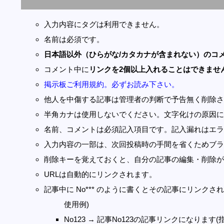
入力内容にタグは利用できません。
名前は必須です。
日本語以外（ひらがな/カタカナが含まれない）のコ
コメント中に
リンクを2個以上入れることはできませ
掲示板ご利用規約。必ずお読み下さい。
他人を中傷する記事は管理者の判断で予告無く削除さ
半角カナは使用しないでください。文字化けの原因に
名前、コメントは必須記入項目です。記入漏れはエラ
入力内容の一部は、次回投稿時の手間を省くためブラ
削除キーを覚えておくと、自分の記事の編集・削除が
URLは自動的にリンクされます。
記事中に No*** のように書くとその記事にリンクされま
使用例)
No123 → 記事No123の記事リンクになります(