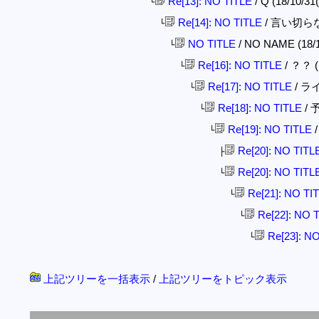
Re[13]: NO TITLE
/ Q (18/10/31
└
Re[14]: NO TITLE
/ 言い切らない
└
NO TITLE
/ NO NAME (18/1
└
Re[16]: NO TITLE
/ ？？ (1
└
Re[17]: NO TITLE
/ ライ
└
Re[18]: NO TITLE
/ 予
└
Re[19]: NO TITLE
/
└
Re[20]: NO TITL
├
Re[20]: NO TITL
└
Re[21]: NO TI
└
Re[22]: NO 
└
Re[23]: NO
└
上記ツリーを一括表示
/
上記ツリーをトピック表示