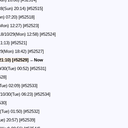
(Sun) 20:14)
[#52515]
n) 07:20)
[#52518]
Mon) 12:27)
[#52523]
10/29(Mon) 12:58)
[#52524]
1:13)
[#52521]
(Mon) 18:42)
[#52527]
21:10)
[#52529]
←Now
0(Tue) 00:52)
[#52531]
528]
ue) 02:09)
[#52533]
/30(Tue) 06:23)
[#52534]
530]
Tue) 01:50)
[#52532]
ue) 20:57)
[#52539]