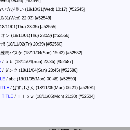
(Wed) 08:56)
[#52544]
方が良い (18/10/31(Wed) 10:17)
[#52545]
0/31(Wed) 22:03)
[#52548]
8/11/01(Thu) 23:35)
[#52555]
オン (18/11/01(Thu) 23:59)
[#52556]
想 (18/11/02(Fri) 20:39)
[#52560]
 練馬バスケ (18/11/04(Sun) 19:42)
[#52582]
E
/ ｂｂ (18/11/04(Sun) 22:35)
[#52587]
E
/ ダンク (18/11/04(Sun) 23:45)
[#52588]
TLE
/ abc (18/11/05(Mon) 00:48)
[#52590]
TITLE
/ ばすけさん (18/11/05(Mon) 06:21)
[#52591]
 TITLE
/ ｌｌｐｗ (18/11/05(Mon) 21:30)
[#52594]