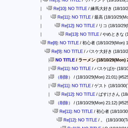
│└
Re[10]: NO TITLE
/ 練馬大好き (18/10/28
│ └
Re[11]: NO TITLE
/ 最高 (18/10/29(Mo
│ └
Re[12]: NO TITLE
/ リコ (18/10/29(
│ └
Re[13]: NO TITLE
/ やめときな (18/
│ └
Re[8]: NO TITLE
/ 初心者 (18/10/29(Mon) 1
└
Re[9]: NO TITLE
/ バスケ大好き (18/10/29
└
NO TITLE
/ ラーメン (18/10/29(Mon) 
├
Re[11]: NO TITLE
/ バスケばか (18/10/3
│└
（削除）
/ (18/10/29(Mon) 21:01)
[#52
├
Re[11]: NO TITLE
/ ゲスト (18/10/30(T
│└
Re[12]: NO TITLE
/ ばすけさん (18/10
│ └
（削除）
/ (18/10/29(Mon) 21:12)
[#52
└
Re[11]: NO TITLE
/ 初心者 (18/10/30(
└
Re[12]: NO TITLE
/ 。 (18/10/30(T
└