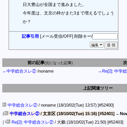
日大豊山が全国まで進みました。
今年度は、文京の枠がまた3まで増えるでしょう
か？
記事引用
[メール受信/OFF]
削除キー/
前の記事
(元になった記事)
←中学総合スレ②
/noname
→Re[2]: 中
上記関連ツリー
中学総合スレ②
/ noname (18/10/02(Tue) 13:57)
[#52400]
中学総合スレ②
/ 文京区 (18/10/02(Tue) 15:16)
[#52401]
←No
├
Re[2]: 中学総合スレ②
/ 大鵬 (18/10/02(Tue) 21:50)
[#52403]
│└