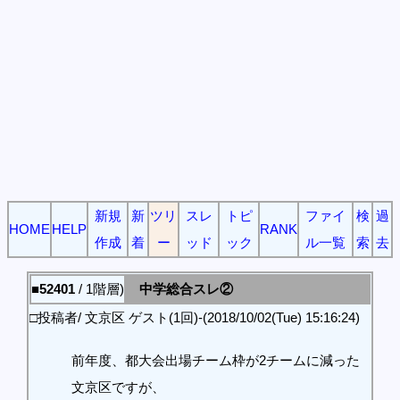
新規
新
ツリ
スレ
トピ
ファイ
検
過
HOME
HELP
RANK
作成
着
ー
ッド
ック
ル一覧
索
去
■52401
/ 1階層)
中学総合スレ②
□投稿者/ 文京区 ゲスト(1回)-(2018/10/02(Tue) 15:16:24)
前年度、都大会出場チーム枠が2チームに減った
文京区ですが、