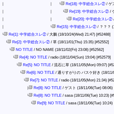
Re[18]: 中学総合スレ②
/ ゲス
│ │ └
Re[19]: 中学総合スレ②
/ 
│ │ └
Re[20]: 中学総合スレ②
│ │ └
Re[15]: 中学総合スレ②
/ ？？？ (1
│ └
Re[1]: 中学総合スレ②
/ 大鵬 (18/10/24(Wed) 21:47)
[#52488]
└
Re[2]: 中学総合スレ②
/ 草 (18/11/01(Thu) 15:35)
[#52552]
└
NO TITLE
/ NO NAME (18/11/02(Fri) 23:08)
[#52562]
└
Re[4]: NO TITLE
/ radio (18/11/04(Sun) 19:04)
[#52579]
└
Re[5]: NO TITLE
/ 流石に草 (18/11/05(Mon) 09:07)
[#5
└
Re[6]: NO TITLE
/ 通りすがりの バスケ好き (18/11/05(
└
Re[7]: NO TITLE
/ radio (18/11/05(Mon) 21:34)
[#5
└
Re[8]: NO TITLE
/ ゲスト (18/11/06(Tue) 08:06)
├
Re[8]: NO TITLE
/ sasa (18/11/06(Tue) 10:23)
[#
└
Re[9]: NO TITLE
/ sasa (18/11/06(Tue) 10:24)
└