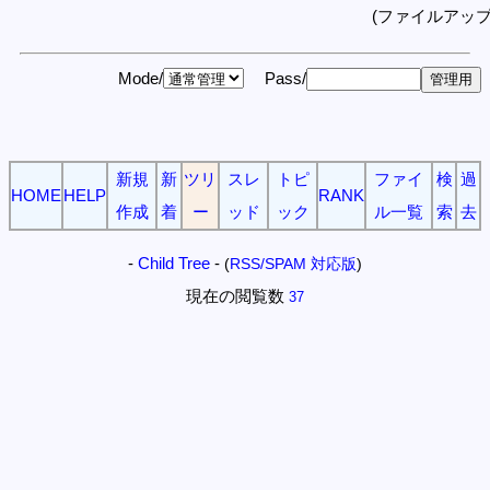
(ファイルアッ
Mode/
Pass/
新規
新
ツリ
スレ
トピ
ファイ
検
過
HOME
HELP
RANK
作成
着
ー
ッド
ック
ル一覧
索
去
-
Child Tree
-
(
RSS/SPAM 対応版
)
現在の閲覧数
37