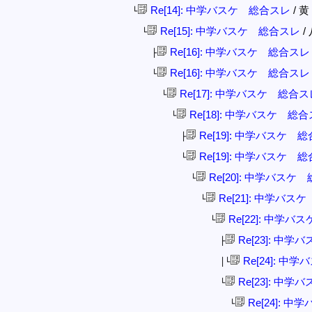
Re[14]: 中学バスケ 総合スレ
/ 黄 
└
Re[15]: 中学バスケ 総合スレ
/ 
└
Re[16]: 中学バスケ 総合スレ
├
Re[16]: 中学バスケ 総合スレ
└
Re[17]: 中学バスケ 総合ス
└
Re[18]: 中学バスケ 総
└
Re[19]: 中学バスケ 
├
Re[19]: 中学バスケ 
└
Re[20]: 中学バスケ
└
Re[21]: 中学バス
└
Re[22]: 中学
└
Re[23]: 中
├
Re[24]: 中
│└
Re[23]: 中
└
Re[24]: 
└