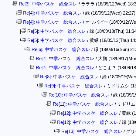
Re[3]: 中学バスケ 総合スレ
/ ラララ (18/09/12(Wed) 18:
└
Re[4]: 中学バスケ 総合スレ
/ 緑 (18/09/12(Wed) 22:27
├
Re[4]: 中学バスケ 総合スレ
/ オッパピー (18/09/12(Wed
└
Re[5]: 中学バスケ 総合スレ
/ 緑 (18/09/13(Thu) 01:3
├
Re[5]: 中学バスケ 総合スレ
/ 黄緑 (18/09/13(Thu) 14
└
Re[6]: 中学バスケ 総合スレ
/ 緑 (18/09/16(Sun) 21
└
Re[7]: 中学バスケ 総合スレ
/ 大鵬 (18/09/17(Mon
├
Re[7]: 中学バスケ 総合スレ
/ どこよ？ (18/09/18(
└
Re[8]: 中学バスケ 総合スレ
/ 緑 (18/09/19(We
└
Re[9]: 中学バスケ 総合スレ
/ ミドリムシ (18/0
└
Re[10]: 中学バスケ 総合スレ
/ 緑 (18/09/1
└
Re[11]: 中学バスケ 総合スレ
/ ミドリムシ 
└
Re[12]: 中学バスケ 総合スレ
/ 黄緑 (1
├
Re[12]: 中学バスケ 総合スレ
/ 緑 (18/
└
Re[13]: 中学バスケ 総合スレ
/ グリー
└