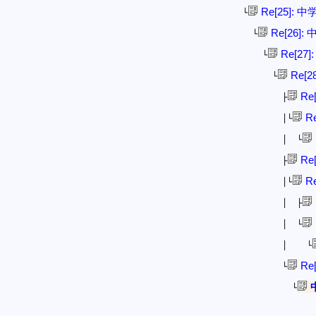
Re[25]:
└
Re[26
└
Re[2
└
Re[
└
Re
├
R
│└
│ └
Re
├
R
│└
│ ├
│ └
│ └
Re
└
└