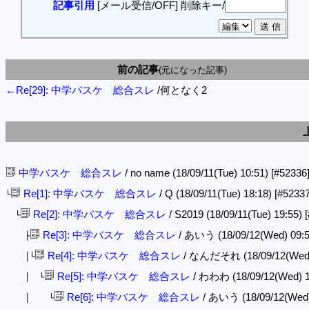
記事引用
[メール受信/OFF]
削除キー/
前の記事
(元になった記事)
←Re[29]: 中学バスケ 総合スレ
/何となく2
中学バスケ 総合スレ
/ no name (18/09/11(Tue) 10:51)
[#52336
Re[1]: 中学バスケ 総合スレ
/ Q (18/09/11(Tue) 18:18)
[#52337
└
Re[2]: 中学バスケ 総合スレ
/ S2019 (18/09/11(Tue) 19:55)
└
Re[3]: 中学バスケ 総合スレ
/ あいう (18/09/12(Wed) 09:
├
Re[4]: 中学バスケ 総合スレ
/ なんだそれ (18/09/12(Wed)
│└
Re[5]: 中学バスケ 総合スレ
/ わわわ (18/09/12(Wed) 1
│ └
Re[6]: 中学バスケ 総合スレ
/ あいう (18/09/12(Wed)
│ └