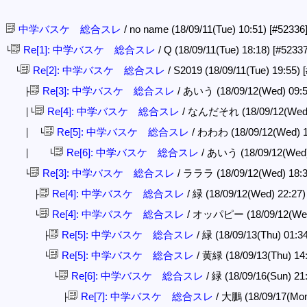
中学バスケ 総合スレ
/ no name (18/09/11(Tue) 10:51)
[#52336
Re[1]: 中学バスケ 総合スレ
/ Q (18/09/11(Tue) 18:18)
[#52337
└
Re[2]: 中学バスケ 総合スレ
/ S2019 (18/09/11(Tue) 19:55)
└
Re[3]: 中学バスケ 総合スレ
/ あいう (18/09/12(Wed) 09:
├
Re[4]: 中学バスケ 総合スレ
/ なんだそれ (18/09/12(Wed)
│└
Re[5]: 中学バスケ 総合スレ
/ わわわ (18/09/12(Wed) 1
│ └
Re[6]: 中学バスケ 総合スレ
/ あいう (18/09/12(Wed)
│ └
Re[3]: 中学バスケ 総合スレ
/ ラララ (18/09/12(Wed) 18:
└
Re[4]: 中学バスケ 総合スレ
/ 緑 (18/09/12(Wed) 22:27
├
Re[4]: 中学バスケ 総合スレ
/ オッパピー (18/09/12(Wed
└
Re[5]: 中学バスケ 総合スレ
/ 緑 (18/09/13(Thu) 01:3
├
Re[5]: 中学バスケ 総合スレ
/ 黄緑 (18/09/13(Thu) 14
└
Re[6]: 中学バスケ 総合スレ
/ 緑 (18/09/16(Sun) 21
└
Re[7]: 中学バスケ 総合スレ
/ 大鵬 (18/09/17(Mon
├