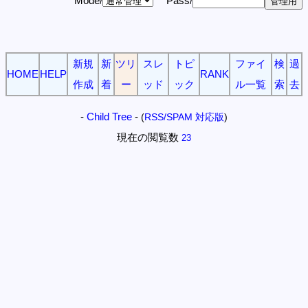
Mode/
Pass/
新規
新
ツリ
スレ
トピ
ファイ
検
過
HOME
HELP
RANK
作成
着
ー
ッド
ック
ル一覧
索
去
-
Child Tree
-
(
RSS/SPAM 対応版
)
現在の閲覧数
23