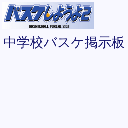
中学校バスケ掲示板