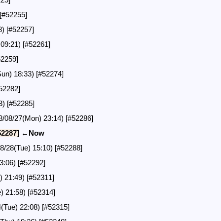
[#52255]
8)
[#52257]
09:21)
[#52261]
52259]
n) 18:33)
[#52274]
52282]
3)
[#52285]
/27(Mon) 23:14)
[#52286]
52287]
←Now
8(Tue) 15:10)
[#52288]
3:06)
[#52292]
) 21:49)
[#52311]
) 21:58)
[#52314]
4(Tue) 22:08)
[#52315]