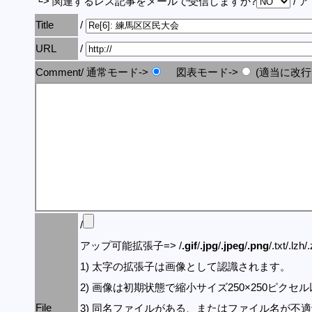
└> 関連するレス記事をメールで受信しますか?
/ 
Title
/
URL
/
Comment/ 通常モード->
図表モード->
(適当に改行
/
アップ可能拡張子=> /
.gif
/
.jpg
/
.jpeg
/
.png
/.txt/.lzh/
1) 太字の拡張子は画像として認識されます。
2) 画像は初期状態で縮小サイズ250×250ピク
File
3) 同名ファイルがある、またはファイル名が不