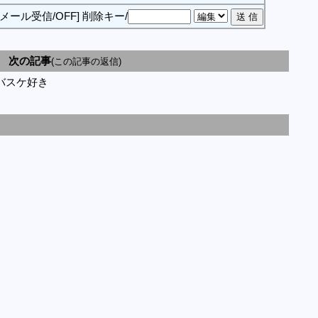
[メール受信/OFF]
削除キー/
次の記事
(この記事の返信)
バスケ好き