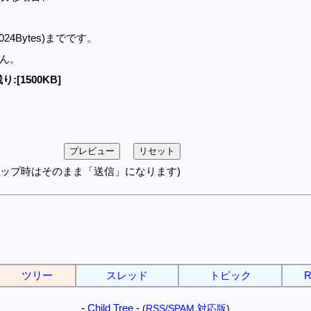
1024Bytes)までです。
せん。
り:[1500KB]
アップ時はそのまま「送信」になります)
ツリー
スレッド
トピック
R
-
Child Tree
-
(
RSS/SPAM 対応版
)