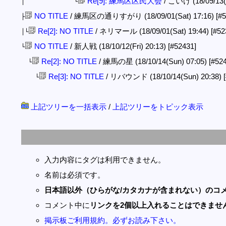
Re[9]: 練馬区区民大会
/ こいけ (18/09/13(
│ └
NO TITLE
/ 練馬区の通りすがり (18/09/01(Sat) 17:16)
[#
├
Re[2]: NO TITLE
/ ネリマール (18/09/01(Sat) 19:44)
[#52
│└
NO TITLE
/ 新人戦 (18/10/12(Fri) 20:13)
[#52431]
└
Re[2]: NO TITLE
/ 練馬の星 (18/10/14(Sun) 07:05)
[#52
└
Re[3]: NO TITLE
/ リバウンド (18/10/14(Sun) 20:38)
└
上記ツリーを一括表示
/
上記ツリーをトピック表示
入力内容にタグは利用できません。
名前は必須です。
日本語以外（ひらがな/カタカナが含まれない）のコ
コメント中に
リンクを2個以上入れることはできませ
掲示板ご利用規約。必ずお読み下さい。