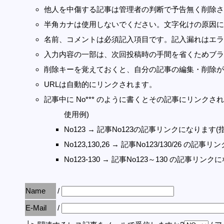
他人を中傷する記事は管理者の判断で予告無く削除さ
半角カナは使用しないでください。文字化けの原因に
名前、コメントは必須記入項目です。記入漏れはエラ
入力内容の一部は、次回投稿時の手間を省くためブラ
削除キーを覚えておくと、自分の記事の編集・削除が
URLは自動的にリンクされます。
記事中に No*** のように書くとその記事にリンクされま
使用例)
No123 → 記事No123の記事リンクになります(
No123,130,26 → 記事No123/130/26 の
No123-130 → 記事No123～130 の記事リン
Name
/
E-Mail
/