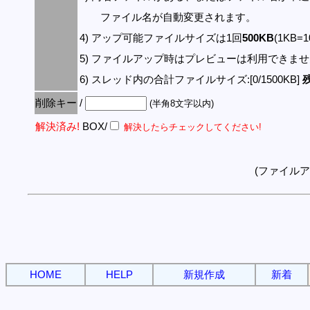
ファイル名が自動変更されます。
4) アップ可能ファイルサイズは1回
500KB
(1KB=
5) ファイルアップ時はプレビューは利用できま
6) スレッド内の合計ファイルサイズ:[0/1500KB]
残
削除キー
/
(半角8文字以内)
解決済み!
BOX/
解決したらチェックしてください!
(ファイル
HOME
HELP
新規作成
新着