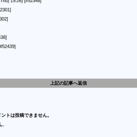
Thu) 19:26)
[#52348]
52301]
302]
438]
[#52439]
上記の記事へ返信
メントは投稿できません。
ん
。