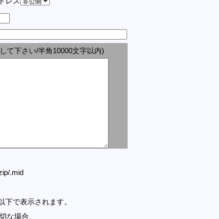
アドレス
して下さい/半角10000文字以内)
.zip/.mid
セル以下で表示されます。
適切な場合、