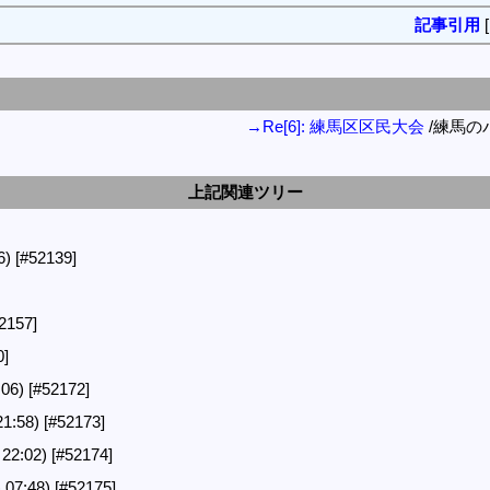
記事引用
→Re[6]: 練馬区区民大会
/練馬の
上記関連ツリー
6)
[#52139]
2157]
0]
:06)
[#52172]
1:58)
[#52173]
22:02)
[#52174]
07:48)
[#52175]