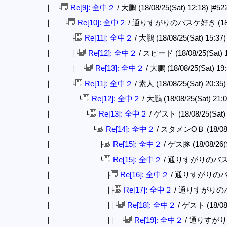
Re[9]: 全中２
/ 大鵬 (18/08/25(Sat) 12:18)
[#52
│ └
Re[10]: 全中２
/ 通りすがりのバスケ好き (18/08/
│ └
Re[11]: 全中２
/ 大鵬 (18/08/25(Sat) 15:37
│ ├
Re[12]: 全中２
/ スピード (18/08/25(Sat) 
│ │└
Re[13]: 全中２
/ 大鵬 (18/08/25(Sat) 19
│ │ └
Re[11]: 全中２
/ 素人 (18/08/25(Sat) 20:35
│ └
Re[12]: 全中２
/ 大鵬 (18/08/25(Sat) 21:
│ └
Re[13]: 全中２
/ ゲスト (18/08/25(Sat)
│ └
Re[14]: 全中２
/ スタメンOＢ (18/08/2
│ └
Re[15]: 全中２
/ ゲス豚 (18/08/26(
│ ├
Re[15]: 全中２
/ 通りすがりのバスケ好き
│ └
Re[16]: 全中２
/ 通りすがりのバスケ好
│ ├
Re[17]: 全中２
/ 通りすがりのバスケ
│ │├
Re[18]: 全中２
/ ゲスト (18/08/
│ ││└
Re[19]: 全中２
/ 通りすがりのバ
│ ││ └