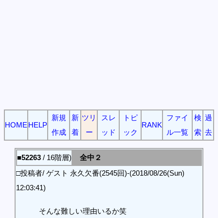
新規
新
ツリ
スレ
トピ
ファイ
検
過
HOME
HELP
RANK
作成
着
ー
ッド
ック
ル一覧
索
去
■52263
/ 16階層)
全中２
□投稿者/ ゲスト 永久欠番(2545回)-(2018/08/26(Sun)
12:03:41)
そんな難しい理由いるか笑