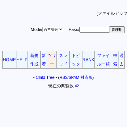
(ファイルアッ
Mode/
Pass/
新規
新
ツリ
スレ
トピ
ファイ
検
過
HOME
HELP
RANK
作成
着
ー
ッド
ック
ル一覧
索
去
-
Child Tree
-
(
RSS/SPAM 対応版
)
現在の閲覧数
42