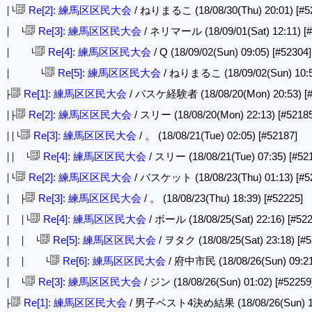
Re[2]: 練馬区区民大会
/ ねりまるこ (18/08/30(Thu) 20:01)
[#5
│└
Re[3]: 練馬区区民大会
/ ネリマール (18/09/01(Sat) 12:11)
[
│ └
Re[4]: 練馬区区民大会
/ Q (18/09/02(Sun) 09:05)
[#52304]
│ └
Re[5]: 練馬区区民大会
/ ねりまるこ (18/09/02(Sun) 10:
│ └
Re[1]: 練馬区区民大会
/ バスケ経験者 (18/08/20(Mon) 20:53)
[
├
Re[2]: 練馬区区民大会
/ スリー (18/08/20(Mon) 22:13)
[#52185
│├
Re[3]: 練馬区区民大会
/ 。 (18/08/21(Tue) 02:05)
[#52187]
││└
Re[4]: 練馬区区民大会
/ スリー (18/08/21(Tue) 07:35)
[#52
││ └
Re[2]: 練馬区区民大会
/ バスケット (18/08/23(Thu) 01:13)
[#5
│└
Re[3]: 練馬区区民大会
/ 。 (18/08/23(Thu) 18:39)
[#52225]
│ ├
Re[4]: 練馬区区民大会
/ ボール (18/08/25(Sat) 22:16)
[#522
│ │└
Re[5]: 練馬区区民大会
/ ヲタク (18/08/25(Sat) 23:18)
[#5
│ │ └
Re[6]: 練馬区区民大会
/ 府中市民 (18/08/26(Sun) 09:2
│ │ └
Re[3]: 練馬区区民大会
/ ジン (18/08/26(Sun) 01:02)
[#52259
│ └
Re[1]: 練馬区区民大会
/ 男子ベスト4決め結果 (18/08/26(Sun) 1
├