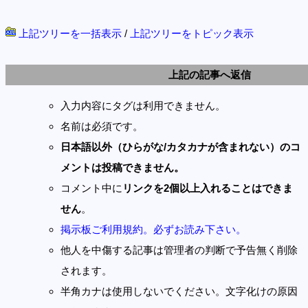
上記ツリーを一括表示
/
上記ツリーをトピック表示
上記の記事へ返信
入力内容にタグは利用できません。
名前は必須です。
日本語以外（ひらがな/カタカナが含まれない）のコ
メントは投稿できません。
コメント中に
リンクを2個以上入れることはできま
せん
。
掲示板ご利用規約。必ずお読み下さい。
他人を中傷する記事は管理者の判断で予告無く削除
されます。
半角カナは使用しないでください。文字化けの原因