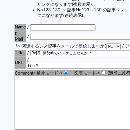
リンクになります(複数表示)。
No123-130 → 記事No123～130 の記事リン
クになります(連続表示)。
Name
/
E-
/
Mail
└> 関連するレス記事をメールで受信しますか?
/ 
Title
/
/
URL
Comment/ 通常モード->
図表モード->
(適当に改行