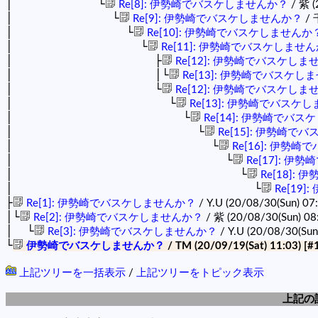
│ └
Re[8]: 伊勢崎でバスケしませんか？
/ 紫 (
│ └
Re[9]: 伊勢崎でバスケしませんか？
/ 
│ └
Re[10]: 伊勢崎でバスケしませんか
│ └
Re[11]: 伊勢崎でバスケしませ
│ ├
Re[12]: 伊勢崎でバスケしま
│ │└
Re[13]: 伊勢崎でバスケし
│ └
Re[12]: 伊勢崎でバスケしま
│ └
Re[13]: 伊勢崎でバスケ
│ └
Re[14]: 伊勢崎でバ
│ └
Re[15]: 伊勢崎で
│ └
Re[16]: 伊勢
│ └
Re[17]: 
│ └
Re[18]:
│ └
Re[19
├
Re[1]: 伊勢崎でバスケしませんか？
/ Y.U (20/08/30(Sun) 07
│└
Re[2]: 伊勢崎でバスケしませんか？
/ 紫 (20/08/30(Sun) 08
│ └
Re[3]: 伊勢崎でバスケしませんか？
/ Y.U (20/08/30(Sun
└
伊勢崎でバスケしませんか？
/ TM (20/09/19(Sat) 11:03)
[#
上記ツリーを一括表示
/
上記ツリーをトピック表示
上記の