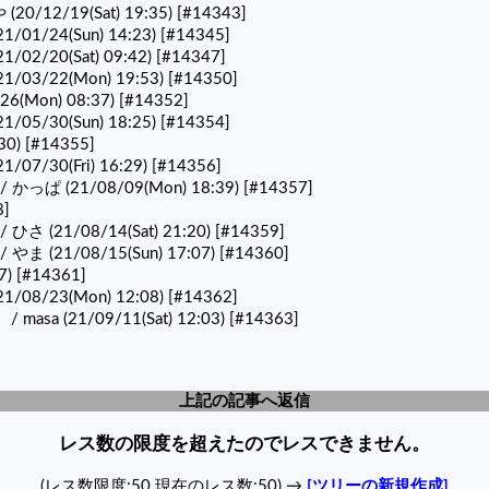
(20/12/19(Sat) 19:35)
[#14343]
1/01/24(Sun) 14:23)
[#14345]
1/02/20(Sat) 09:42)
[#14347]
1/03/22(Mon) 19:53)
[#14350]
26(Mon) 08:37)
[#14352]
1/05/30(Sun) 18:25)
[#14354]
30)
[#14355]
1/07/30(Fri) 16:29)
[#14356]
/ かっぱ (21/08/09(Mon) 18:39)
[#14357]
8]
/ ひさ (21/08/14(Sat) 21:20)
[#14359]
/ やま (21/08/15(Sun) 17:07)
[#14360]
7)
[#14361]
1/08/23(Mon) 12:08)
[#14362]
！
/ masa (21/09/11(Sat) 12:03)
[#14363]
上記の記事へ返信
レス数の限度を超えたのでレスできません。
(レス数限度:50 現在のレス数:50) →
[ツリーの新規作成]