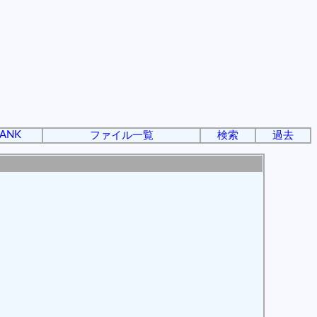
ANK
ファイル一覧
検索
過去