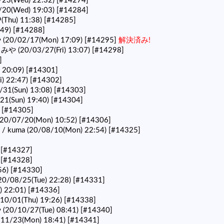
23(Wed) 22:32)
[#14274]
20(Wed) 19:03)
[#14284]
(Thu) 11:38)
[#14285]
:49)
[#14288]
(20/02/17(Mon) 17:09)
[#14295]
解決済み!
 みや (20/03/27(Fri) 13:07)
[#14298]
]
 20:09)
[#14301]
) 22:47)
[#14302]
31(Sun) 13:08)
[#14303]
1(Sun) 19:40)
[#14304]
)
[#14305]
20/07/20(Mon) 10:52)
[#14306]
/ kuma (20/08/10(Mon) 22:54)
[#14325]
)
[#14327]
)
[#14328]
56)
[#14330]
0/08/25(Tue) 22:28)
[#14331]
) 22:01)
[#14336]
10/01(Thu) 19:26)
[#14338]
(20/10/27(Tue) 08:41)
[#14340]
11/23(Mon) 18:41)
[#14341]