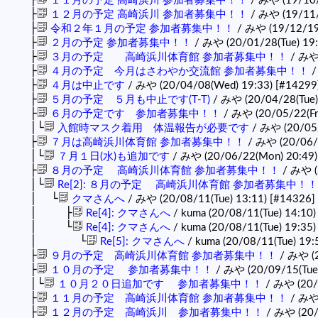
１１月の予定 高崎浜川 参加者募集中！！
/ みや (19/10/
├
１２月の予定 高崎浜川 参加者募集中！！
/ みや (19/11/
├
令和２年１月の予定 参加者募集中！！
/ みや (19/12/19
├
２月の予定 参加者募集中！！
/ みや (20/01/28(Tue) 19
├
３月の予定 高崎浜川体育館 参加者募集中！！
/ みや 
├
４月の予定 今月はさわやか交流館 参加者募集中！！
/
├
４月は中止です
/ みや (20/04/08(Wed) 19:33)
[#14299
├
５月の予定 ５月も中止です(T-T)
/ みや (20/04/28(Tue)
├
６月の予定です 参加者募集中！！
/ みや (20/05/22(Fri
│└
入館時マスク着用 体温報告が必要です
/ みや (20/05/
├
７月は高崎浜川体育館 参加者募集中！！
/ みや (20/06/2
│└
７月１日(水)も追加です
/ みや (20/06/22(Mon) 20:49
├
８月の予定 高崎浜川体育館 参加者募集中！！
/ みや (
│└
Re[2]: ８月の予定 高崎浜川体育館 参加者募集中！！
│ └
クマさんへ
/ みや (20/08/11(Tue) 13:11)
[#14326]
│ ├
Re[4]: クマさんへ
/ kuma (20/08/11(Tue) 14:10
│ └
Re[4]: クマさんへ
/ kuma (20/08/11(Tue) 19:35
│ └
Re[5]: クマさんへ
/ kuma (20/08/11(Tue) 19:
├
９月の予定 高崎浜川体育館 参加者募集中！！
/ みや (2
├
１０月の予定 参加者募集中！！
/ みや (20/09/15(Tue
│└
１０月２０日追加です 参加者募集中！！
/ みや (20/
├
１１月の予定 高崎浜川体育館 参加者募集中！！
/ みや 
├
１２月の予定 高崎浜川 参加者募集中！！
/ みや (20/