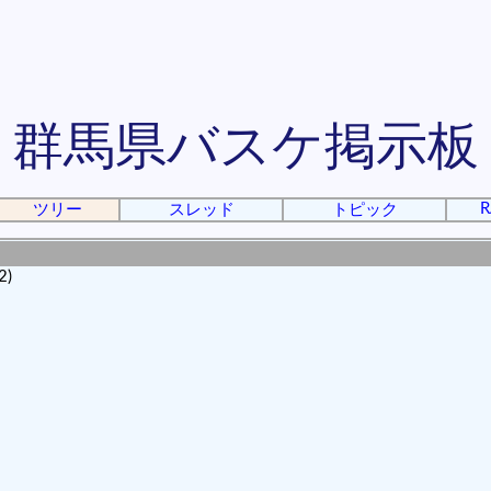
群馬県バスケ掲示板
R
ツリー
スレッド
トピック
2)