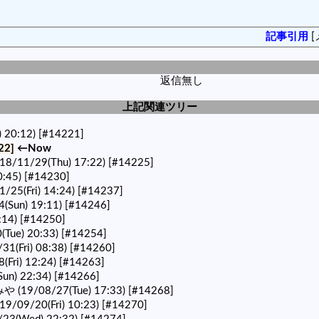
記事引用
[
返信無し
上記関連ツリー
 20:12)
[#14221]
22]
←Now
18/11/29(Thu) 17:22)
[#14225]
0:45)
[#14230]
/25(Fri) 14:24)
[#14237]
(Sun) 19:11)
[#14246]
:14)
[#14250]
Tue) 20:33)
[#14254]
1(Fri) 08:38)
[#14260]
Fri) 12:24)
[#14263]
un) 22:34)
[#14266]
や (19/08/27(Tue) 17:33)
[#14268]
9/09/20(Fri) 10:23)
[#14270]