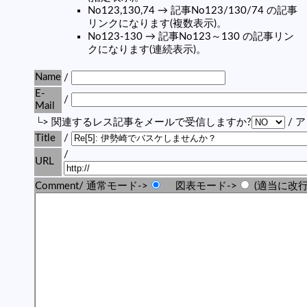
No123,130,74 → 記事No123/130/74 の記事
リンクになります(複数表示)。
No123-130 → 記事No123～130 の記事リン
クになります(連続表示)。
Name
/
E-
/
Mail
└> 関連するレス記事をメールで受信しますか?
/ 
Title
/
/
URL
Comment/ 通常モード->
図表モード->
(適当に改行