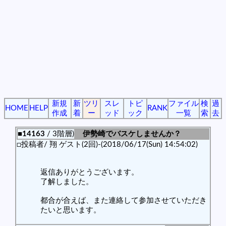
新規
新
ツリ
スレ
トピ
ファイル
検
過
HOME
HELP
RANK
作成
着
ー
ッド
ック
一覧
索
去
■14163
/ 3階層)
伊勢崎でバスケしませんか？
□投稿者/ 翔 ゲスト(2回)-(2018/06/17(Sun) 14:54:02)
返信ありがとうございます。
了解しました。
都合が合えば、また連絡して参加させていただき
たいと思います。