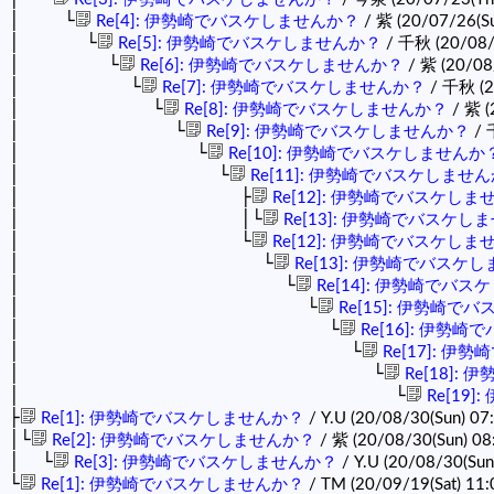
│ └
Re[4]: 伊勢崎でバスケしませんか？
/ 紫 (20/07/26(Su
│ └
Re[5]: 伊勢崎でバスケしませんか？
/ 千秋 (20/08/0
│ └
Re[6]: 伊勢崎でバスケしませんか？
/ 紫 (20/08/
│ └
Re[7]: 伊勢崎でバスケしませんか？
/ 千秋 (20
│ └
Re[8]: 伊勢崎でバスケしませんか？
/ 紫 (
│ └
Re[9]: 伊勢崎でバスケしませんか？
/ 
│ └
Re[10]: 伊勢崎でバスケしませんか
│ └
Re[11]: 伊勢崎でバスケしませ
│ ├
Re[12]: 伊勢崎でバスケしま
│ │└
Re[13]: 伊勢崎でバスケし
│ └
Re[12]: 伊勢崎でバスケしま
│ └
Re[13]: 伊勢崎でバスケ
│ └
Re[14]: 伊勢崎でバ
│ └
Re[15]: 伊勢崎で
│ └
Re[16]: 伊勢
│ └
Re[17]: 
│ └
Re[18]:
│ └
Re[19
├
Re[1]: 伊勢崎でバスケしませんか？
/ Y.U (20/08/30(Sun) 07
│└
Re[2]: 伊勢崎でバスケしませんか？
/ 紫 (20/08/30(Sun) 08
│ └
Re[3]: 伊勢崎でバスケしませんか？
/ Y.U (20/08/30(Sun
└
Re[1]: 伊勢崎でバスケしませんか？
/ TM (20/09/19(Sat) 11: