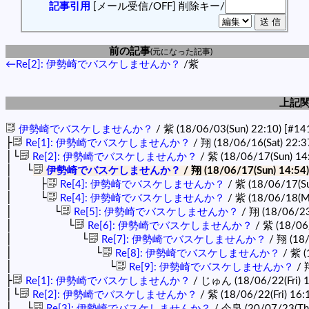
記事引用
[メール受信/OFF]
削除キー/
前の記事
(元になった記事)
←Re[2]: 伊勢崎でバスケしませんか？
/紫
上記
伊勢崎でバスケしませんか？
/ 紫 (18/06/03(Sun) 22:10)
[#14
├
Re[1]: 伊勢崎でバスケしませんか？
/ 翔 (18/06/16(Sat) 22:3
│└
Re[2]: 伊勢崎でバスケしませんか？
/ 紫 (18/06/17(Sun) 14
│ └
伊勢崎でバスケしませんか？
/ 翔 (18/06/17(Sun) 14:54
│ ├
Re[4]: 伊勢崎でバスケしませんか？
/ 紫 (18/06/17(Su
│ └
Re[4]: 伊勢崎でバスケしませんか？
/ 紫 (18/06/18(M
│ └
Re[5]: 伊勢崎でバスケしませんか？
/ 翔 (18/06/23
│ └
Re[6]: 伊勢崎でバスケしませんか？
/ 紫 (18/06/
│ └
Re[7]: 伊勢崎でバスケしませんか？
/ 翔 (18/
│ └
Re[8]: 伊勢崎でバスケしませんか？
/ 紫 (
│ └
Re[9]: 伊勢崎でバスケしませんか？
/ 
├
Re[1]: 伊勢崎でバスケしませんか？
/ じゅん (18/06/22(Fri) 
│└
Re[2]: 伊勢崎でバスケしませんか？
/ 紫 (18/06/22(Fri) 16:
│ └
Re[3]: 伊勢崎でバスケしませんか？
/ 今泉 (20/07/23(Th