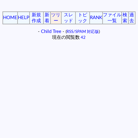
新規
新
ツリ
スレ
トピ
ファイル
検
過
HOME
HELP
RANK
作成
着
ー
ッド
ック
一覧
索
去
-
Child Tree
-
(
RSS/SPAM 対応版
)
現在の閲覧数
42