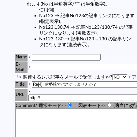
れます(No は半角英字/*** は半角数字)。
使用例)
No123 → 記事No123の記事リンクになります
(指定表示)。
No123,130,74 → 記事No123/130/74 の記事
リンクになります(複数表示)。
No123-130 → 記事No123～130 の記事リン
クになります(連続表示)。
Name
/
E-
/
Mail
└> 関連するレス記事をメールで受信しますか?
/ 
Title
/
/
URL
Comment/ 通常モード->
図表モード->
(適当に改行