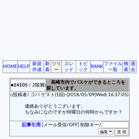
新規
新
ツリ
スレ
トピ
ファイル
検
過
HOME
HELP
RANK
作成
着
ー
ッド
ック
一覧
索
去
高崎市内でバスケができるところを
■14105
/ 2階層)
探しています。
□投稿者/ コバ ゲスト(1回)-(2018/05/09(Wed) 16:37:05)
連絡ありがとうございます。
ちなみになのですが何曜日の何時からですか？
記事引用
[メール受信/OFF]
削除キー/