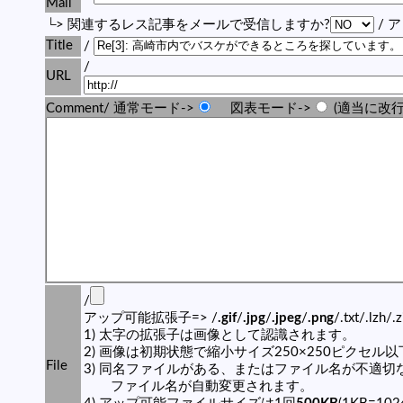
Mail
└> 関連するレス記事をメールで受信しますか?
/ 
Title
/
/
URL
Comment/ 通常モード->
図表モード->
(適当に改行
/
アップ可能拡張子=> /
.gif
/
.jpg
/
.jpeg
/
.png
/.txt/.lzh/.
1) 太字の拡張子は画像として認識されます。
2) 画像は初期状態で縮小サイズ250×250ピクセル
File
3) 同名ファイルがある、またはファイル名が不適切
ファイル名が自動変更されます。