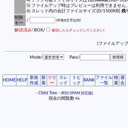
4) アップ可能ファイルサイズは1回
500KB
(1KB=10
5) ファイルアップ時はプレビューは利用できません
6) スレッド内の合計ファイルサイズ:[0/1500KB]
残り
削除
/
(半角8文字以内)
キー
解決済み!
BOX/
解決したらチェックしてください!
(ファイルアッ
Mode/
Pass/
新規
新
ツリ
スレ
トピ
ファイル
検
過
HOME
HELP
RANK
作成
着
ー
ッド
ック
一覧
索
去
-
Child Tree
-
(
RSS/SPAM 対応版
)
現在の閲覧数
46