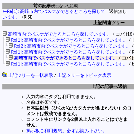
前の記事
(元になった記事)
←Re[1]: 高崎市内でバスケができるところを探して
返信無し
います。
/RISE
上記関連ツリー
高崎市内でバスケができるところを探しています。
/ コバ (18/
├
Re[1]: 高崎市内でバスケができるところを探しています。
/ 
│└
Re[2]: 高崎市内でバスケができるところを探しています。
/
├
Re[1]: 高崎市内でバスケができるところを探しています。
/ R
│└
高崎市内でバスケができるところを探しています。
/ コバ (
└
Re[1]: 高崎市内でバスケができるところを探しています。
/ 
上記ツリーを一括表示
/
上記ツリーをトピック表示
上記の記事へ返信
入力内容にタグは利用できません。
名前は必須です。
日本語以外（ひらがな/カタカナが含まれない）のコ
メントは投稿できません。
コメント中に
リンクを2個以上入れることはできま
せん
。
掲示板ご利用規約。必ずお読み下さい。