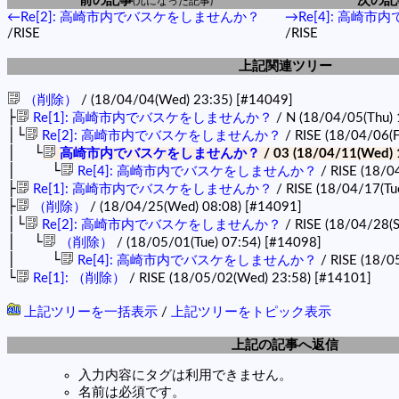
前の記事
次の記
(元になった記事)
←Re[2]: 高崎市内でバスケをしませんか？
→Re[4]: 高崎
/RISE
/RISE
上記関連ツリー
（削除）
/ (18/04/04(Wed) 23:35)
[#14049]
├
Re[1]: 高崎市内でバスケをしませんか？
/ N (18/04/05(Thu)
│└
Re[2]: 高崎市内でバスケをしませんか？
/ RISE (18/04/06(F
│ └
高崎市内でバスケをしませんか？
/ 03 (18/04/11(Wed) 
│ └
Re[4]: 高崎市内でバスケをしませんか？
/ RISE (18/0
├
Re[1]: 高崎市内でバスケをしませんか？
/ RISE (18/04/17(Tu
├
（削除）
/ (18/04/25(Wed) 08:08)
[#14091]
│└
Re[2]: 高崎市内でバスケをしませんか？
/ RISE (18/04/28(S
│ └
（削除）
/ (18/05/01(Tue) 07:54)
[#14098]
│ └
Re[4]: 高崎市内でバスケをしませんか？
/ RISE (18/0
└
Re[1]: （削除）
/ RISE (18/05/02(Wed) 23:58)
[#14101]
上記ツリーを一括表示
/
上記ツリーをトピック表示
上記の記事へ返信
入力内容にタグは利用できません。
名前は必須です。