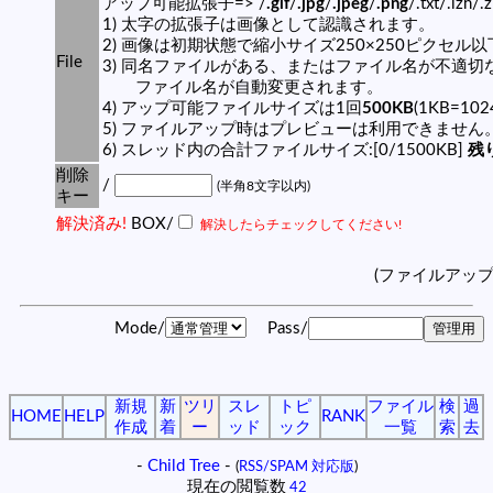
アップ可能拡張子=> /
.gif
/
.jpg
/
.jpeg
/
.png
/.txt/.lzh/.
1) 太字の拡張子は画像として認識されます。
2) 画像は初期状態で縮小サイズ250×250ピクセル
File
3) 同名ファイルがある、またはファイル名が不適切
ファイル名が自動変更されます。
4) アップ可能ファイルサイズは1回
500KB
(1KB=10
5) ファイルアップ時はプレビューは利用できません
6) スレッド内の合計ファイルサイズ:[0/1500KB]
残り
削除
/
(半角8文字以内)
キー
解決済み!
BOX/
解決したらチェックしてください!
(ファイルアッ
Mode/
Pass/
新規
新
ツリ
スレ
トピ
ファイル
検
過
HOME
HELP
RANK
作成
着
ー
ッド
ック
一覧
索
去
-
Child Tree
-
(
RSS/SPAM 対応版
)
現在の閲覧数
42