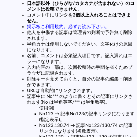
日本語以外（ひらがな/カタカナが含まれない）のコ
メントは投稿できません。
コメント中に
リンクを2個以上入れることはできま
せん
。
掲示板ご利用規約。必ずお読み下さい。
他人を中傷する記事は管理者の判断で予告無く削除
されます。
半角カナは使用しないでください。文字化けの原因
になります。
名前、コメントは必須記入項目です。記入漏れはエ
ラーになります。
入力内容の一部は、次回投稿時の手間を省くためブ
ラウザに記録されます。
削除キーを覚えておくと、自分の記事の編集・削除
ができます。
URLは自動的にリンクされます。
記事中に No*** のように書くとその記事にリンクさ
れます(No は半角英字/*** は半角数字)。
使用例)
No123 → 記事No123の記事リンクになります
(指定表示)。
No123,130,74 → 記事No123/130/74 の記事
リンクになります(複数表示)。