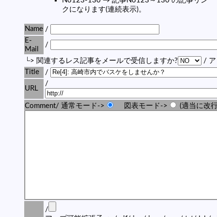
No123-130 → 記事No123～130 の記事リン
クになります(連続表示)。
Name
/
E-
/
Mail
└> 関連するレス記事をメールで受信しますか?
/ 
Title
/
/
URL
Comment/ 通常モード->
図表モード->
(適当に改行
/