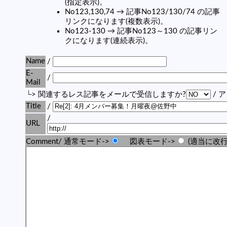
(指定表示)。
No123,130,74 → 記事No123/130/74 の記事
リンクになります(複数表示)。
No123-130 → 記事No123～130 の記事リン
クになります(連続表示)。
Name
/
E-
/
Mail
└> 関連するレス記事をメールで受信しますか?
/ 
Title
/
/
URL
Comment/ 通常モード->
図表モード->
(適当に改行