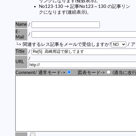
リンクになります(複数表示)。
No123-130 → 記事No123～130 の記事リン
クになります(連続表示)。
Name
/
E-
/
Mail
└> 関連するレス記事をメールで受信しますか?
/ 
Title
/
/
URL
Comment/ 通常モード->
図表モード->
(適当に改行