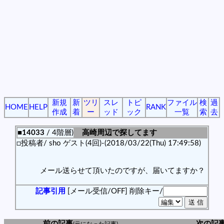
新規
新
ツリ
スレ
トピ
ファイル
検
過
HOME
HELP
RANK
作成
着
ー
ッド
ック
一覧
索
去
■14033
/ 4階層)
高崎周辺で探してます
□投稿者/ sho ゲスト(4回)-(2018/03/22(Thu) 17:49:58)
メール送らせて頂いたのですが、届いてますか？
記事引用
[メール受信/OFF]
削除キー/
前の記事
次の記
(元になった記事)