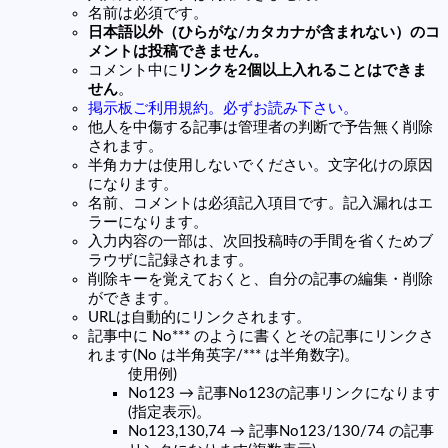
名前は必須です。
日本語以外（ひらがな/カタカナが含まれない）のコ
メントは投稿できません。
コメント中に
リンクを2個以上入れることはできま
せん
。
掲示板ご利用規約。必ずお読み下さい。
他人を中傷する記事は管理者の判断で予告無く削除
されます。
半角カナは使用しないでください。文字化けの原因
になります。
名前、コメントは必須記入項目です。記入漏れはエ
ラーになります。
入力内容の一部は、次回投稿時の手間を省くためブ
ラウザに記録されます。
削除キーを覚えておくと、自分の記事の編集・削除
ができます。
URLは自動的にリンクされます。
記事中に No*** のように書くとその記事にリンクさ
れます(No は半角英字/*** は半角数字)。
使用例)
No123 → 記事No123の記事リンクになります
(指定表示)。
No123,130,74 → 記事No123/130/74 の記事