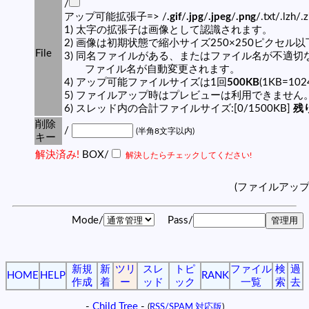
/
アップ可能拡張子=> /
.gif
/
.jpg
/
.jpeg
/
.png
/.txt/.lzh/.
1) 太字の拡張子は画像として認識されます。
2) 画像は初期状態で縮小サイズ250×250ピクセル
File
3) 同名ファイルがある、またはファイル名が不適切
ファイル名が自動変更されます。
4) アップ可能ファイルサイズは1回
500KB
(1KB=10
5) ファイルアップ時はプレビューは利用できません
6) スレッド内の合計ファイルサイズ:[0/1500KB]
残り
削除
/
(半角8文字以内)
キー
解決済み!
BOX/
解決したらチェックしてください!
(ファイルアッ
Mode/
Pass/
新規
新
ツリ
スレ
トピ
ファイル
検
過
HOME
HELP
RANK
作成
着
ー
ッド
ック
一覧
索
去
-
Child Tree
-
(
RSS/SPAM 対応版
)