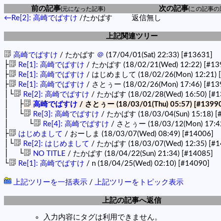
前の記事
次の記事
(元になった記事)
(この記事の
←Re[2]: 高崎でばすけ
/たかばす
返信無し
上記関連ツリー
高崎でばすけ
/ たかばす
＠
(17/04/01(Sat) 22:33)
[#13631]
├
Re[1]: 高崎でばすけ
/ たかばす (18/02/21(Wed) 12:22)
[#13
├
Re[1]: 高崎でばすけ
/ はじめまして (18/02/26(Mon) 12:21)
├
Re[1]: 高崎でばすけ
/ さとぅー (18/02/26(Mon) 17:46)
[#13
│└
Re[2]: 高崎でばすけ
/ たかばす (18/02/28(Wed) 16:50)
[#1
│ ├
高崎でばすけ
/ さとぅー (18/03/01(Thu) 05:57)
[#1399
│ └
Re[3]: 高崎でばすけ
/ たかばす (18/03/04(Sun) 15:18)
[
│ └
Re[4]: 高崎でばすけ
/ さとぅー (18/03/12(Mon) 17:4
├
はじめまして
/ おーしま (18/03/07(Wed) 08:49)
[#14006]
│└
Re[2]: はじめまして
/ たかばす (18/03/07(Wed) 12:35)
[#1
│ └
NO TITLE
/ たかばす (18/04/22(Sun) 21:34)
[#14085]
└
Re[1]: 高崎でばすけ
/ n (18/04/25(Wed) 02:10)
[#14090]
上記ツリーを一括表示
/
上記ツリーをトピック表示
上記の記事へ返信
入力内容にタグは利用できません。