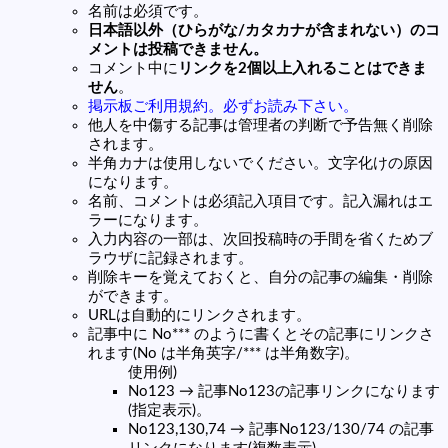
名前は必須です。
日本語以外（ひらがな/カタカナが含まれない）のコ
メントは投稿できません。
コメント中に
リンクを2個以上入れることはできま
せん
。
掲示板ご利用規約。必ずお読み下さい。
他人を中傷する記事は管理者の判断で予告無く削除
されます。
半角カナは使用しないでください。文字化けの原因
になります。
名前、コメントは必須記入項目です。記入漏れはエ
ラーになります。
入力内容の一部は、次回投稿時の手間を省くためブ
ラウザに記録されます。
削除キーを覚えておくと、自分の記事の編集・削除
ができます。
URLは自動的にリンクされます。
記事中に No*** のように書くとその記事にリンクさ
れます(No は半角英字/*** は半角数字)。
使用例)
No123 → 記事No123の記事リンクになります
(指定表示)。
No123,130,74 → 記事No123/130/74 の記事