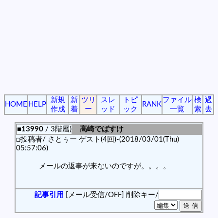
新規
新
ツリ
スレ
トピ
ファイル
検
過
HOME
HELP
RANK
作成
着
ー
ッド
ック
一覧
索
去
■13990
/ 3階層)
高崎でばすけ
□投稿者/ さとぅー ゲスト(4回)-(2018/03/01(Thu)
05:57:06)
メールの返事が来ないのですが。。。。
記事引用
[メール受信/OFF]
削除キー/