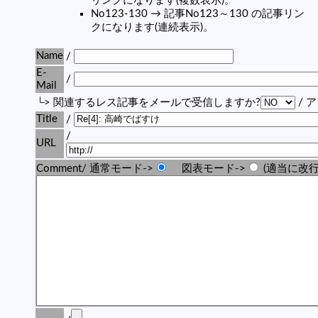
リンクになります(複数表示)。
No123-130 → 記事No123～130 の記事リン
クになります(連続表示)。
Name
/
E-
/
Mail
└> 関連するレス記事をメールで受信しますか?
/ 
Title
/
/
URL
Comment/ 通常モード->
図表モード->
(適当に改行