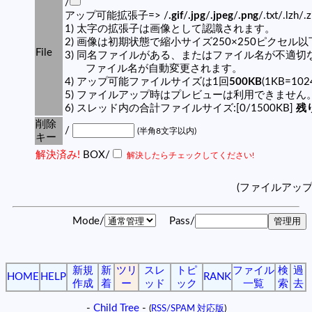
/
アップ可能拡張子=> /
.gif
/
.jpg
/
.jpeg
/
.png
/.txt/.lzh/.
1) 太字の拡張子は画像として認識されます。
2) 画像は初期状態で縮小サイズ250×250ピクセル
File
3) 同名ファイルがある、またはファイル名が不適切
ファイル名が自動変更されます。
4) アップ可能ファイルサイズは1回
500KB
(1KB=10
5) ファイルアップ時はプレビューは利用できません
6) スレッド内の合計ファイルサイズ:[0/1500KB]
残り
削除
/
(半角8文字以内)
キー
解決済み!
BOX/
解決したらチェックしてください!
(ファイルアッ
Mode/
Pass/
新規
新
ツリ
スレ
トピ
ファイル
検
過
HOME
HELP
RANK
作成
着
ー
ッド
ック
一覧
索
去
-
Child Tree
-
(
RSS/SPAM 対応版
)