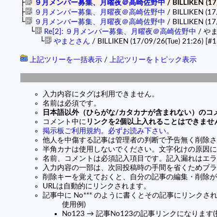
├
９月メンバー募集、月曜夜＠高崎佐野中
/ BILLIKEN (17
├
９月メンバー募集、月曜夜＠高崎佐野中
/ BILLIKEN (17
└
９月メンバー募集、月曜夜＠高崎佐野中
/ BILLIKEN (17
└
Re[2]: ９月メンバー募集、月曜夜＠高崎佐野中
/ やまと
└
やまとさん
/ BILLIKEN (17/09/26(Tue) 21:26)
[#1
上記ツリーを一括表示
/
上記ツリーをトピック表示
入力内容にタグは利用できません。
名前は必須です。
日本語以外（ひらがな/カタカナが含まれない）のコ
コメント中に
リンクを2個以上入れることはできませ
掲示板ご利用規約。必ずお読み下さい。
他人を中傷する記事は管理者の判断で予告無く削除さ
半角カナは使用しないでください。文字化けの原因に
名前、コメントは必須記入項目です。記入漏れはエラ
入力内容の一部は、次回投稿時の手間を省くためブラ
削除キーを覚えておくと、自分の記事の編集・削除が
URLは自動的にリンクされます。
記事中に No*** のように書くとその記事にリンクされま
使用例)
No123 → 記事No123の記事リンクになります