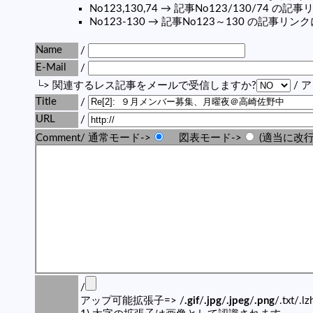
No123,130,74 → 記事No123/130/74 
No123-130 → 記事No123～130 の記事リ
Name
/
E-Mail
/
└> 関連するレス記事をメールで受信しますか?
/ 
Title
/
URL
/
Comment/ 通常モード->
図表モード->
(適当に改行
/
アップ可能拡張子=> /
.gif
/
.jpg
/
.jpeg
/
.png
/.txt/.l