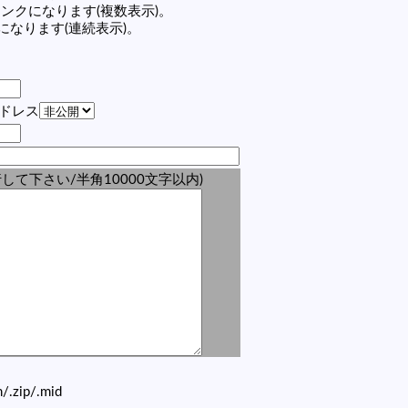
の記事リンクになります(複数表示)。
ンクになります(連続表示)。
アドレス
して下さい/半角10000文字以内)
zh/.zip/.mid