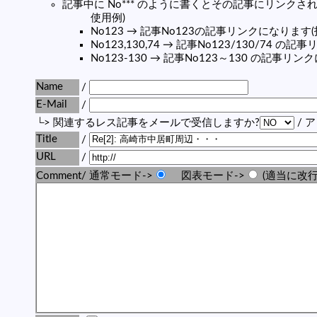
記事中に No*** のように書くとその記事にリンクされま
使用例)
No123 → 記事No123の記事リンクになります
No123,130,74 → 記事No123/130/74 
No123-130 → 記事No123～130 の記事リ
Name
/
E-Mail
/
└> 関連するレス記事をメールで受信しますか?
/ 
Title
/
URL
/
Comment/ 通常モード->
図表モード->
(適当に改行