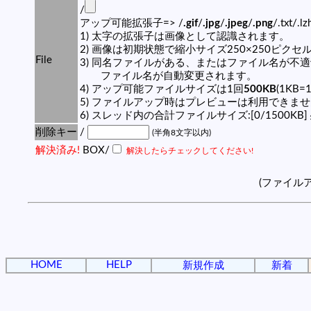
/
アップ可能拡張子=> /
.gif
/
.jpg
/
.jpeg
/
.png
/.txt/.l
1) 太字の拡張子は画像として認識されます。
2) 画像は初期状態で縮小サイズ250×250ピク
File
3) 同名ファイルがある、またはファイル名が不
ファイル名が自動変更されます。
4) アップ可能ファイルサイズは1回
500KB
(1KB=
5) ファイルアップ時はプレビューは利用できま
6) スレッド内の合計ファイルサイズ:[0/1500KB]
削除キー
/
(半角8文字以内)
解決済み!
BOX/
解決したらチェックしてください!
(ファイル
HOME
HELP
新規作成
新着