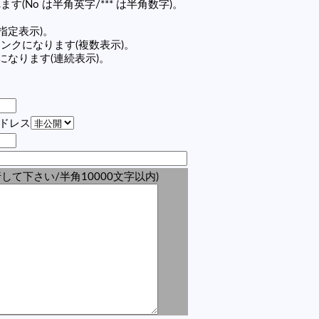
す(No は半角英字/*** は半角数字)。
(指定表示)。
の記事リンクになります(複数表示)。
ンクになります(連続表示)。
アドレス
して下さい/半角10000文字以内)