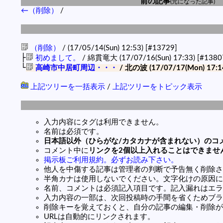
前の記事
(元になった記事)
←（削除）
/
（削除）
/ (17/05/14(Sun) 12:53)
[#13729]
├
初めまして。
/ 綿貫竜大 (17/07/16(Sun) 17:33)
[#1380
└
高崎市中居町周辺・・・
/ 北の波 (17/07/17(Mon) 17:1
上記ツリーを一括表示
/
上記ツリーをトピック表示
入力内容にタグは利用できません。
名前は必須です。
日本語以外（ひらがな/カタカナが含まれない）のコ
コメント中に
リンクを2個以上入れることはできませ
掲示板ご利用規約。必ずお読み下さい。
他人を中傷する記事は管理者の判断で予告無く削除さ
半角カナは使用しないでください。文字化けの原因に
名前、コメントは必須記入項目です。記入漏れはエラ
入力内容の一部は、次回投稿時の手間を省くためブラ
削除キーを覚えておくと、自分の記事の編集・削除が
URLは自動的にリンクされます。