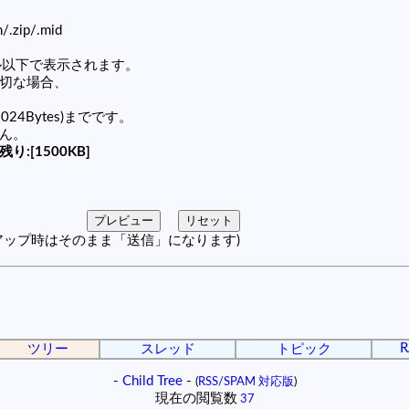
zh/.zip/.mid
セル以下で表示されます。
適切な場合、
1024Bytes)までです。
せん。
残り:[1500KB]
アップ時はそのまま「送信」になります)
R
ツリー
スレッド
トピック
-
Child Tree
-
(
RSS/SPAM 対応版
)
現在の閲覧数
37