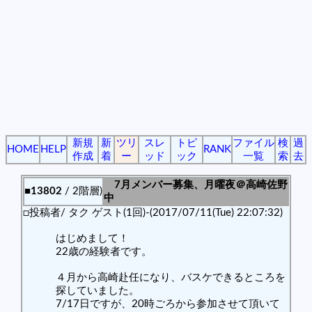
新規
新
ツリ
スレ
トピ
ファイル
検
過
HOME
HELP
RANK
作成
着
ー
ッド
ック
一覧
索
去
7月メンバー募集、月曜夜＠高崎佐野
■13802
/ 2階層)
中
□投稿者/ タク ゲスト(1回)-(2017/07/11(Tue) 22:07:32)
はじめまして！
22歳の経験者です。
４月から高崎赴任になり、バスケできるところを
探していました。
7/17日ですが、20時ごろから参加させて頂いて