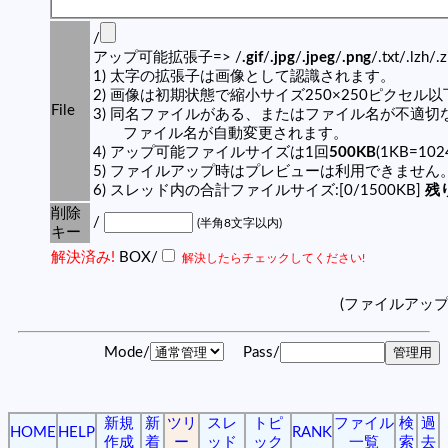
/
アップ可能拡張子=> /
.gif
/
.jpg
/
.jpeg
/
.png
/.txt/.lzh/.
1) 太字の拡張子は画像として認識されます。
2) 画像は初期状態で縮小サイズ250×250ピクセル
File
3) 同名ファイルがある、またはファイル名が不適切
ファイル名が自動変更されます。
4) アップ可能ファイルサイズは1回
500KB
(1KB=10
5) ファイルアップ時はプレビューは利用できません
6) スレッド内の合計ファイルサイズ:[0/1500KB]
残り
削除
/
(半角8文字以内)
キー
解決済み!
BOX/
解決したらチェックしてください!
(ファイルアッ
Mode/
Pass/
新規
新
ツリ
スレ
トピ
ファイル
検
過
HOME
HELP
RANK
作成
着
ー
ッド
ック
一覧
索
去