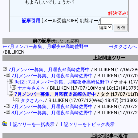
もよろしいでしょうか？
解決済み!
記事引用
[メール受信/OFF]
削除キー/
前の記事
(元になった記事)
←7月メンバー募集、月曜夜＠高崎佐野中
→タクさんへ
/BILLIKEN
上記関連ツリー
7月メンバー募集、月曜夜＠高崎佐野中
/ BILLIKEN (17/06/29
├
7月メンバー募集、月曜夜＠高崎佐野中
/ BILLIKEN (17/07/0
│├
Re[2]: 7月メンバー募集、月曜夜＠高崎佐野中
/ ナオキ (17/0
││└
ナオキさんへ
/ BILLIKEN (17/07/10(Mon) 18:12)
[#1379
│└
7月メンバー募集、月曜夜＠高崎佐野中
/ タク (17/07/11(Tu
│ └
タクさんへ
/ BILLIKEN (17/07/12(Wed) 18:47)
[#13803
├
7月メンバー募集、月曜夜＠高崎佐野中
/ BILLIKEN (17/07/2
└
8月メンバー募集、月曜夜＠高崎佐野中
/ BILLIKEN (17/07/2
上記ツリーを一括表示
/
上記ツリーをトピック表示
上記の記事へ返信