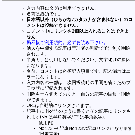
入力内容にタグは利用できません。
名前は必須です。
日本語以外（ひらがな/カタカナが含まれない）のコ
メントは投稿できません。
コメント中に
リンクを2個以上入れることはできま
せん
。
掲示板ご利用規約。必ずお読み下さい。
他人を中傷する記事は管理者の判断で予告無く削除
されます。
半角カナは使用しないでください。文字化けの原因
になります。
名前、コメントは必須記入項目です。記入漏れはエ
ラーになります。
入力内容の一部は、次回投稿時の手間を省くためブ
ラウザに記録されます。
削除キーを覚えておくと、自分の記事の編集・削除
ができます。
URLは自動的にリンクされます。
記事中に No*** のように書くとその記事にリンクさ
れます(No は半角英字/*** は半角数字)。
使用例)
No123 → 記事No123の記事リンクになります
(指定表示)。