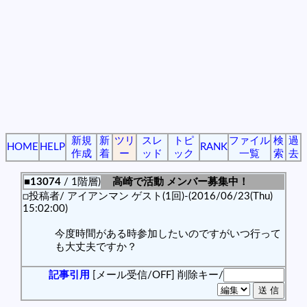
新規
新
ツリ
スレ
トピ
ファイル
検
過
HOME
HELP
RANK
作成
着
ー
ッド
ック
一覧
索
去
■13074
/ 1階層)
高崎で活動 メンバー募集中！
□投稿者/ アイアンマン ゲスト(1回)-(2016/06/23(Thu)
15:02:00)
今度時間がある時参加したいのですがいつ行って
も大丈夫ですか？
記事引用
[メール受信/OFF]
削除キー/