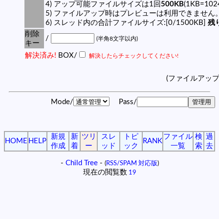
4) アップ可能ファイルサイズは1回
500KB
(1KB=10
5) ファイルアップ時はプレビューは利用できません
6) スレッド内の合計ファイルサイズ:[0/1500KB]
残り
削除
/
(半角8文字以内)
キー
解決済み!
BOX/
解決したらチェックしてください!
(ファイルアッ
Mode/
Pass/
新規
新
ツリ
スレ
トピ
ファイル
検
過
HOME
HELP
RANK
作成
着
ー
ッド
ック
一覧
索
去
-
Child Tree
-
(
RSS/SPAM 対応版
)
現在の閲覧数
19