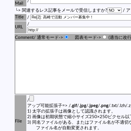
/
Mail
└> 関連するレス記事をメールで受信しますか?
/ 
Title
/
/
URL
Comment/ 通常モード->
図表モード->
(適当に改行
/
アップ可能拡張子=> /
.gif
/
.jpg
/
.jpeg
/
.png
/.txt/.lzh/.
1) 太字の拡張子は画像として認識されます。
2) 画像は初期状態で縮小サイズ250×250ピクセル
File
3) 同名ファイルがある、またはファイル名が不適切
ファイル名が自動変更されます。