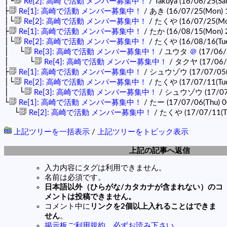
│└
Re[2]: 高崎で活動 メンバー募集中！
/ Takuya (16/06/25(Sa
├
Re[1]: 高崎で活動 メンバー募集中！
/ あき (16/07/25(Mon) 
│└
Re[2]: 高崎で活動 メンバー募集中！
/ たくや (16/07/25(Mo
├
Re[1]: 高崎で活動 メンバー募集中！
/ たか (16/08/15(Mon) 
│└
Re[2]: 高崎で活動 メンバー募集中！
/ たくや (16/08/16(Tue
│ └
Re[3]: 高崎で活動 メンバー募集中！
/ ユウタ
＠
(17/06/2
│ └
Re[4]: 高崎で活動 メンバー募集中！
/ タクヤ (17/06/23
├
Re[1]: 高崎で活動 メンバー募集中！
/ シュウゾウ (17/07/05(
│└
Re[2]: 高崎で活動 メンバー募集中！
/ たくや (17/07/11(Tue
│ └
Re[3]: 高崎で活動 メンバー募集中！
/ シュウゾウ (17/07/1
└
Re[1]: 高崎で活動 メンバー募集中！
/ たー (17/07/06(Thu) 0
└
Re[2]: 高崎で活動 メンバー募集中！
/ たくや (17/07/11(Tu
上記ツリーを一括表示
/
上記ツリーをトピック表示
上記の記事へ返信
入力内容にタグは利用できません。
名前は必須です。
日本語以外（ひらがな/カタカナが含まれない）のコ
メントは投稿できません。
コメント中に
リンクを2個以上入れることはできま
せん
。
掲示板ご利用規約。必ずお読み下さい。