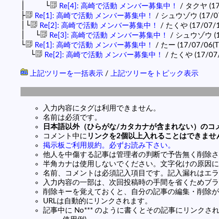
│ └
Re[4]: 高崎で活動 メンバー募集中！
/ タクヤ (17/
├
Re[1]: 高崎で活動 メンバー募集中！
/ シュウゾウ (17/07/
│└
Re[2]: 高崎で活動 メンバー募集中！
/ たくや (17/07/11
│ └
Re[3]: 高崎で活動 メンバー募集中！
/ シュウゾウ (17/
└
Re[1]: 高崎で活動 メンバー募集中！
/ たー (17/07/06(T
└
Re[2]: 高崎で活動 メンバー募集中！
/ たくや (17/07/1
上記ツリーを一括表示
/
上記ツリーをトピック表示
入力内容にタグは利用できません。
名前は必須です。
日本語以外（ひらがな/カタカナが含まれない）のコ
コメント中に
リンクを2個以上入れることはできませ
掲示板ご利用規約。必ずお読み下さい。
他人を中傷する記事は管理者の判断で予告無く削除さ
半角カナは使用しないでください。文字化けの原因に
名前、コメントは必須記入項目です。記入漏れはエラ
入力内容の一部は、次回投稿時の手間を省くためブラ
削除キーを覚えておくと、自分の記事の編集・削除が
URLは自動的にリンクされます。
記事中に No*** のように書くとその記事にリンクされま