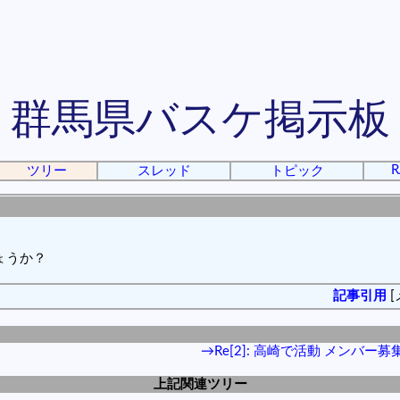
群馬県バスケ掲示板
R
ツリー
スレッド
トピック
ょうか？
記事引用
[
→Re[2]: 高崎で活動 メンバー募
上記関連ツリー