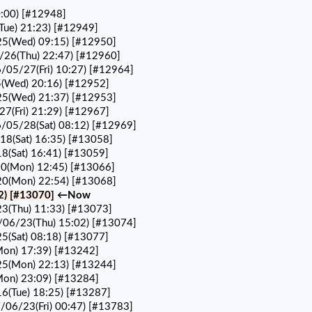
0:00)
[#12948]
Tue) 21:23)
[#12949]
25(Wed) 09:15)
[#12950]
/26(Thu) 22:47)
[#12960]
6/05/27(Fri) 10:27)
[#12964]
(Wed) 20:16)
[#12952]
25(Wed) 21:37)
[#12953]
27(Fri) 21:29)
[#12967]
6/05/28(Sat) 08:12)
[#12969]
Sat) 16:35)
[#13058]
8(Sat) 16:41)
[#13059]
20(Mon) 12:45)
[#13066]
20(Mon) 22:54)
[#13068]
2)
[#13070]
←Now
23(Thu) 11:33)
[#13073]
/23(Thu) 15:02)
[#13074]
5(Sat) 08:18)
[#13077]
on) 17:39)
[#13242]
5(Mon) 22:13)
[#13244]
on) 23:09)
[#13284]
(Tue) 18:25)
[#13287]
/06/23(Fri) 00:47)
[#13783]