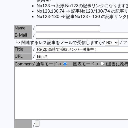
使用例)
No123 → 記事No123の記事リンクになります
No123,130,74 → 記事No123/130/74 
No123-130 → 記事No123～130 の記事リ
Name
/
E-Mail
/
└> 関連するレス記事をメールで受信しますか?
/ 
Title
/
URL
/
Comment/ 通常モード->
図表モード->
(適当に改行
/