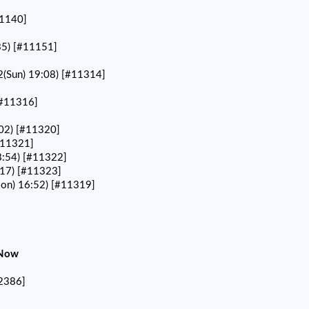
1140]
35)
[#11151]
2(Sun) 19:08)
[#11314]
#11316]
02)
[#11320]
#11321]
8:54)
[#11322]
:17)
[#11323]
on) 16:52)
[#11319]
Now
2386]