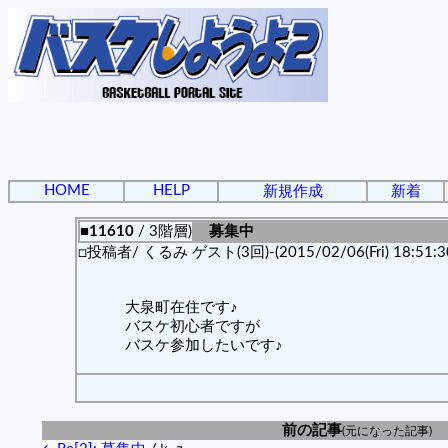
HOME
HELP
新規作成
新着
■11610
/ 3階層)
募集中
□投稿者/ くるみ ゲスト(3回)-(2015/02/06(Fri) 18:51:3
大泉町在住です♪
バスケ初心者ですが
バスケ参加したいです♪
前の記事
(元になった記事)