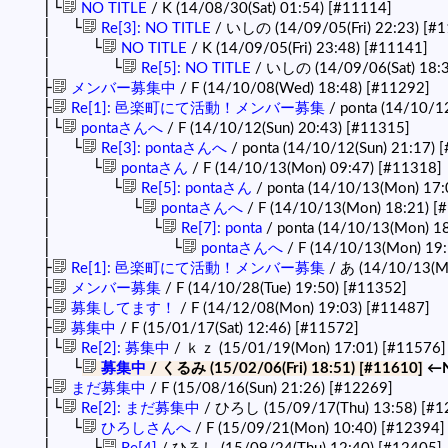
│└
NO TITLE
/ K (14/08/30(Sat) 01:54)
[#11114]
│ └
Re[3]: NO TITLE
/ いしの (14/09/05(Fri) 22:23)
[#1
│ └
NO TITLE
/ K (14/09/05(Fri) 23:48)
[#11141]
│ └
Re[5]: NO TITLE
/ いしの (14/09/06(Sat) 18:
├
メンバー募集中
/ F (14/10/08(Wed) 18:48)
[#11292]
├
Re[1]: 邑楽町にて活動！メンバー募集
/ ponta (14/10/1
│└
pontaさんへ
/ F (14/10/12(Sun) 20:43)
[#11315]
│ └
Re[3]: pontaさんへ
/ ponta (14/10/12(Sun) 21:17)
[
│ └
pontaさん
/ F (14/10/13(Mon) 09:47)
[#11318]
│ └
Re[5]: pontaさん
/ ponta (14/10/13(Mon) 17:
│ └
pontaさんへ
/ F (14/10/13(Mon) 18:21)
[
│ └
Re[7]: ponta
/ ponta (14/10/13(Mon) 1
│ └
pontaさんへ
/ F (14/10/13(Mon) 19
├
Re[1]: 邑楽町にて活動！メンバー募集
/ あ (14/10/13(M
├
メンバー募集
/ F (14/10/28(Tue) 19:50)
[#11352]
├
募集してます！
/ F (14/12/08(Mon) 19:03)
[#11487]
├
募集中
/ F (15/01/17(Sat) 12:46)
[#11572]
│└
Re[2]: 募集中
/ ｋｚ (15/01/19(Mon) 17:01)
[#11576]
│ └
募集中
/ くるみ (15/02/06(Fri) 18:51)
[#11610]
←
├
まだ募集中
/ F (15/08/16(Sun) 21:26)
[#12269]
│└
Re[2]: まだ募集中
/ ひろし (15/09/17(Thu) 13:58)
[#1
│ └
ひろしさんへ
/ F (15/09/21(Mon) 10:40)
[#12394]
│ └