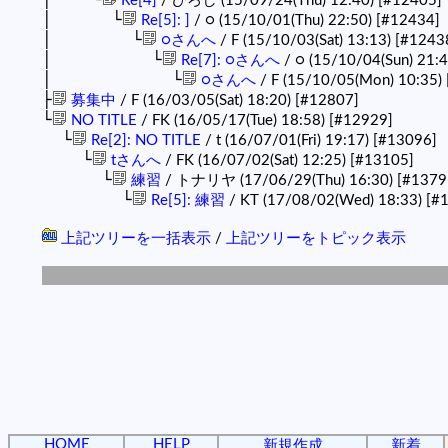
Re[4]
/ ひろし (15/09/24(Thu) 12:40)
[#12405]
│ └
Re[5]: ]
/ ○ (15/10/01(Thu) 22:50)
[#12434]
│ └
○さんへ
/ F (15/10/03(Sat) 13:13)
[#1243
│ └
Re[7]: ○さんへ
/ ○ (15/10/04(Sun) 21:
│ └
○さんへ
/ F (15/10/05(Mon) 10:35)
├
募集中
/ F (16/03/05(Sat) 18:20)
[#12807]
└
NO TITLE
/ FK (16/05/17(Tue) 18:58)
[#12929]
└
Re[2]: NO TITLE
/ t (16/07/01(Fri) 19:17)
[#13096]
└
tさんへ
/ FK (16/07/02(Sat) 12:25)
[#13105]
└
練習
/ トナリヤ (17/06/29(Thu) 16:30)
[#1379
└
Re[5]: 練習
/ KT (17/08/02(Wed) 18:33)
[#
上記ツリーを一括表示
/
上記ツリーをトピック表示
HOME
HELP
新規作成
新着