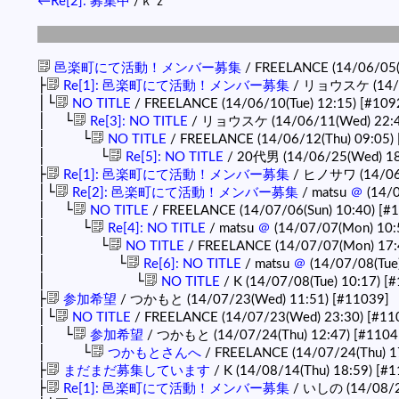
←Re[2]: 募集中
/ｋｚ
邑楽町にて活動！メンバー募集
/ FREELANCE (14/06/05(
├
Re[1]: 邑楽町にて活動！メンバー募集
/ リョウスケ (14/0
│└
NO TITLE
/ FREELANCE (14/06/10(Tue) 12:15)
[#109
│ └
Re[3]: NO TITLE
/ リョウスケ (14/06/11(Wed) 22:
│ └
NO TITLE
/ FREELANCE (14/06/12(Thu) 09:05)
│ └
Re[5]: NO TITLE
/ 20代男 (14/06/25(Wed) 18
├
Re[1]: 邑楽町にて活動！メンバー募集
/ ヒノサワ (14/06/
│└
Re[2]: 邑楽町にて活動！メンバー募集
/ matsu
＠
(14/0
│ └
NO TITLE
/ FREELANCE (14/07/06(Sun) 10:40)
[#
│ └
Re[4]: NO TITLE
/ matsu
＠
(14/07/07(Mon) 10:
│ └
NO TITLE
/ FREELANCE (14/07/07(Mon) 17:
│ └
Re[6]: NO TITLE
/ matsu
＠
(14/07/08(Tue
│ └
NO TITLE
/ K (14/07/08(Tue) 10:17)
[#
├
参加希望
/ つかもと (14/07/23(Wed) 11:51)
[#11039]
│└
NO TITLE
/ FREELANCE (14/07/23(Wed) 23:30)
[#11
│ └
参加希望
/ つかもと (14/07/24(Thu) 12:47)
[#1104
│ └
つかもとさんへ
/ FREELANCE (14/07/24(Thu) 1
├
まだまだ募集しています
/ K (14/08/14(Thu) 18:59)
[#1
├
Re[1]: 邑楽町にて活動！メンバー募集
/ いしの (14/08/29