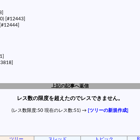
8]
40)
[#12443]
[#12444]
1]
13818]
上記の記事へ返信
レス数の限度を超えたのでレスできません。
(レス数限度:50 現在のレス数:51) →
[ツリーの新規作成]
R
ツリー
スレッド
トピック