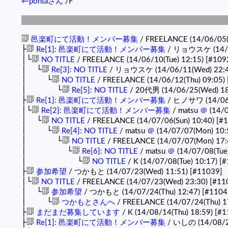
←pontaさん
/F
邑楽町にて活動！メンバー募集
/ FREELANCE (14/06/05(
├
Re[1]: 邑楽町にて活動！メンバー募集
/ リョウスケ (14/0
│└
NO TITLE
/ FREELANCE (14/06/10(Tue) 12:15)
[#109
│ └
Re[3]: NO TITLE
/ リョウスケ (14/06/11(Wed) 22:
│ └
NO TITLE
/ FREELANCE (14/06/12(Thu) 09:05)
│ └
Re[5]: NO TITLE
/ 20代男 (14/06/25(Wed) 18
├
Re[1]: 邑楽町にて活動！メンバー募集
/ ヒノサワ (14/06/
│└
Re[2]: 邑楽町にて活動！メンバー募集
/ matsu
＠
(14/0
│ └
NO TITLE
/ FREELANCE (14/07/06(Sun) 10:40)
[#
│ └
Re[4]: NO TITLE
/ matsu
＠
(14/07/07(Mon) 10:
│ └
NO TITLE
/ FREELANCE (14/07/07(Mon) 17:
│ └
Re[6]: NO TITLE
/ matsu
＠
(14/07/08(Tue
│ └
NO TITLE
/ K (14/07/08(Tue) 10:17)
[#
├
参加希望
/ つかもと (14/07/23(Wed) 11:51)
[#11039]
│└
NO TITLE
/ FREELANCE (14/07/23(Wed) 23:30)
[#11
│ └
参加希望
/ つかもと (14/07/24(Thu) 12:47)
[#1104
│ └
つかもとさんへ
/ FREELANCE (14/07/24(Thu) 1
├
まだまだ募集しています
/ K (14/08/14(Thu) 18:59)
[#1
├
Re[1]: 邑楽町にて活動！メンバー募集
/ いしの (14/08/29