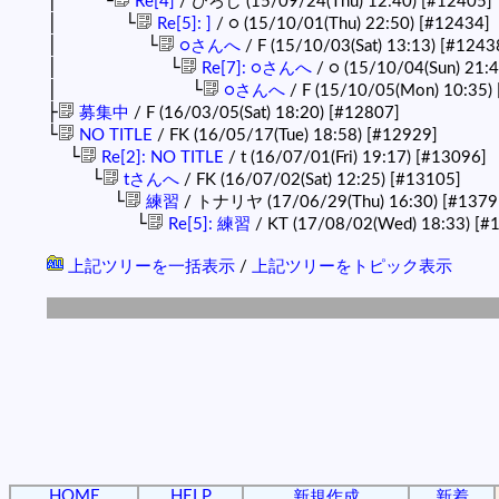
│ └
Re[4]
/ ひろし (15/09/24(Thu) 12:40)
[#12405]
│ └
Re[5]: ]
/ ○ (15/10/01(Thu) 22:50)
[#12434]
│ └
○さんへ
/ F (15/10/03(Sat) 13:13)
[#1243
│ └
Re[7]: ○さんへ
/ ○ (15/10/04(Sun) 21:
│ └
○さんへ
/ F (15/10/05(Mon) 10:35)
├
募集中
/ F (16/03/05(Sat) 18:20)
[#12807]
└
NO TITLE
/ FK (16/05/17(Tue) 18:58)
[#12929]
└
Re[2]: NO TITLE
/ t (16/07/01(Fri) 19:17)
[#13096]
└
tさんへ
/ FK (16/07/02(Sat) 12:25)
[#13105]
└
練習
/ トナリヤ (17/06/29(Thu) 16:30)
[#1379
└
Re[5]: 練習
/ KT (17/08/02(Wed) 18:33)
[#
上記ツリーを一括表示
/
上記ツリーをトピック表示
HOME
HELP
新規作成
新着