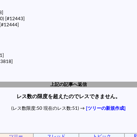
8]
40)
[#12443]
[#12444]
1]
13818]
上記の記事へ返信
レス数の限度を超えたのでレスできません。
(レス数限度:50 現在のレス数:51) →
[ツリーの新規作成]
R
ツリー
スレッド
トピック