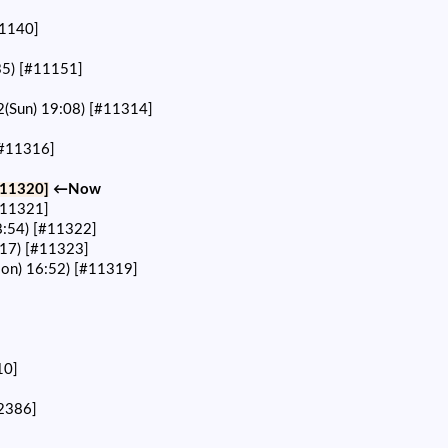
1140]
35)
[#11151]
2(Sun) 19:08)
[#11314]
#11316]
#11320]
←Now
#11321]
8:54)
[#11322]
:17)
[#11323]
on) 16:52)
[#11319]
10]
2386]