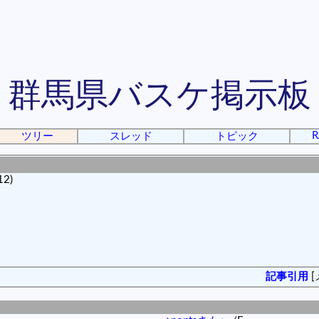
群馬県バスケ掲示板
R
ツリー
スレッド
トピック
12)
記事引用
[