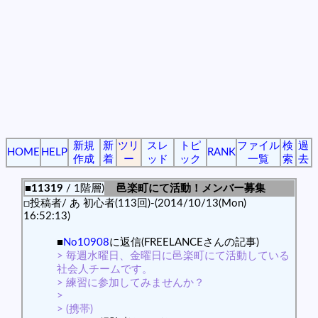
新規
新
ツリ
スレ
トピ
ファイル
検
過
HOME
HELP
RANK
作成
着
ー
ッド
ック
一覧
索
去
■11319
/ 1階層)
邑楽町にて活動！メンバー募集
□投稿者/ あ 初心者(113回)-(2014/10/13(Mon)
16:52:13)
■
No10908
に返信(FREELANCEさんの記事)
> 毎週水曜日、金曜日に邑楽町にて活動している
社会人チームです。
> 練習に参加してみませんか？
>
> (携帯)