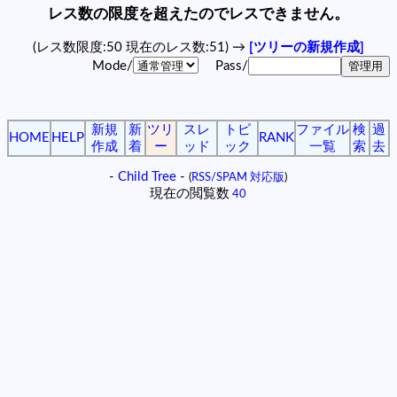
レス数の限度を超えたのでレスできません。
(レス数限度:50 現在のレス数:51) →
[ツリーの新規作成]
Mode/
Pass/
新規
新
ツリ
スレ
トピ
ファイル
検
過
HOME
HELP
RANK
作成
着
ー
ッド
ック
一覧
索
去
-
Child Tree
-
(
RSS/SPAM 対応版
)
現在の閲覧数
40