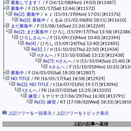
├
募集してます！
/ F (14/12/08(Mon) 19:03)
[#11487]
├
募集中
/ F (15/01/17(Sat) 12:46)
[#11572]
│└
Re[2]: 募集中
/ ｋｚ (15/01/19(Mon) 17:01)
[#11576]
│ └
Re[3]: 募集中
/ くるみ (15/02/06(Fri) 18:51)
[#11610]
├
まだ募集中
/ F (15/08/16(Sun) 21:26)
[#12269]
│└
Re[2]: まだ募集中
/ ひろし (15/09/17(Thu) 13:58)
[#12386
│ └
ひろしさんへ
/ F (15/09/21(Mon) 10:40)
[#12394]
│ └
Re[4]
/ ひろし (15/09/24(Thu) 12:40)
[#12405]
│ └
Re[5]: ]
/ ○ (15/10/01(Thu) 22:50)
[#12434]
│ └
○さんへ
/ F (15/10/03(Sat) 13:13)
[#12438]
│ └
Re[7]: ○さんへ
/ ○ (15/10/04(Sun) 21:40)
[#
│ └
○さんへ
/ F (15/10/05(Mon) 10:35)
[#12
├
募集中
/ F (16/03/05(Sat) 18:20)
[#12807]
└
NO TITLE
/ FK (16/05/17(Tue) 18:58)
[#12929]
└
Re[2]: NO TITLE
/ t (16/07/01(Fri) 19:17)
[#13096]
└
tさんへ
/ FK (16/07/02(Sat) 12:25)
[#13105]
└
練習
/ トナリヤ (17/06/29(Thu) 16:30)
[#13791]
└
Re[5]: 練習
/ KT (17/08/02(Wed) 18:33)
[#13818
上記ツリーを一括表示
/
上記ツリーをトピック表示
上記の記事へ返信