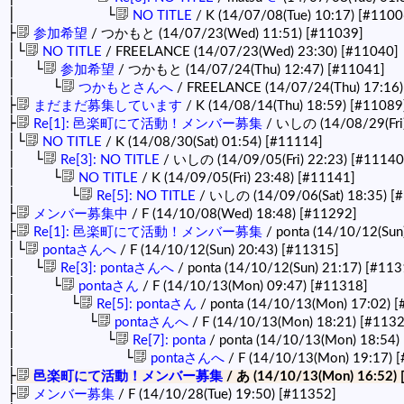
│ └
NO TITLE
/ K (14/07/08(Tue) 10:17)
[#1100
├
参加希望
/ つかもと (14/07/23(Wed) 11:51)
[#11039]
│└
NO TITLE
/ FREELANCE (14/07/23(Wed) 23:30)
[#11040]
│ └
参加希望
/ つかもと (14/07/24(Thu) 12:47)
[#11041]
│ └
つかもとさんへ
/ FREELANCE (14/07/24(Thu) 17:16
├
まだまだ募集しています
/ K (14/08/14(Thu) 18:59)
[#11089
├
Re[1]: 邑楽町にて活動！メンバー募集
/ いしの (14/08/29(Fri
│└
NO TITLE
/ K (14/08/30(Sat) 01:54)
[#11114]
│ └
Re[3]: NO TITLE
/ いしの (14/09/05(Fri) 22:23)
[#11140
│ └
NO TITLE
/ K (14/09/05(Fri) 23:48)
[#11141]
│ └
Re[5]: NO TITLE
/ いしの (14/09/06(Sat) 18:35)
[
├
メンバー募集中
/ F (14/10/08(Wed) 18:48)
[#11292]
├
Re[1]: 邑楽町にて活動！メンバー募集
/ ponta (14/10/12(Sun
│└
pontaさんへ
/ F (14/10/12(Sun) 20:43)
[#11315]
│ └
Re[3]: pontaさんへ
/ ponta (14/10/12(Sun) 21:17)
[#113
│ └
pontaさん
/ F (14/10/13(Mon) 09:47)
[#11318]
│ └
Re[5]: pontaさん
/ ponta (14/10/13(Mon) 17:02)
[
│ └
pontaさんへ
/ F (14/10/13(Mon) 18:21)
[#1132
│ └
Re[7]: ponta
/ ponta (14/10/13(Mon) 18:54)
│ └
pontaさんへ
/ F (14/10/13(Mon) 19:17)
[
├
邑楽町にて活動！メンバー募集
/ あ (14/10/13(Mon) 16:52)
├
メンバー募集
/ F (14/10/28(Tue) 19:50)
[#11352]