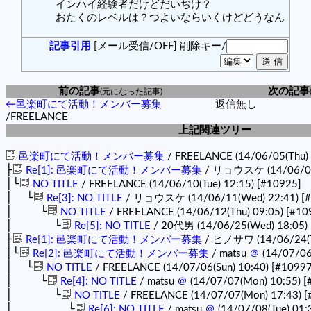
インハイ経験者だけどだいぢけ？
おたくのレベルは？つよいならいくけどどうなん
記事引用
[メール受信/OFF]
削除キー/
前の記事
次の記事
(元になった記事)
←邑楽町にて活動！メンバー募集
返信無し
/FREELANCE
上記関連ツリー
邑楽町にて活動！メンバー募集
/ FREELANCE (14/06/05(Thu)
├
Re[1]: 邑楽町にて活動！メンバー募集
/ リョウスケ (14/06/09
│└
NO TITLE
/ FREELANCE (14/06/10(Tue) 12:15)
[#10925]
│ └
Re[3]: NO TITLE
/ リョウスケ (14/06/11(Wed) 22:41)
[
│ └
NO TITLE
/ FREELANCE (14/06/12(Thu) 09:05)
[#10
│ └
Re[5]: NO TITLE
/ 20代男 (14/06/25(Wed) 18:05)
├
Re[1]: 邑楽町にて活動！メンバー募集
/ ヒノサワ (14/06/24(T
│└
Re[2]: 邑楽町にて活動！メンバー募集
/ matsu
＠
(14/07/06
│ └
NO TITLE
/ FREELANCE (14/07/06(Sun) 10:40)
[#10997
│ └
Re[4]: NO TITLE
/ matsu
＠
(14/07/07(Mon) 10:55)
[
│ └
NO TITLE
/ FREELANCE (14/07/07(Mon) 17:43)
[
│ └
Re[6]: NO TITLE
/ matsu
＠
(14/07/08(Tue) 01: