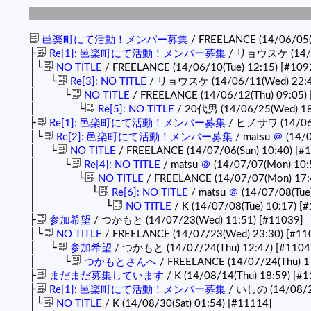
邑楽町にて活動！メンバー募集
/ FREELANCE (14/06/05(
├
Re[1]: 邑楽町にて活動！メンバー募集
/ リョウスケ (14/0
│└
NO TITLE
/ FREELANCE (14/06/10(Tue) 12:15)
[#109
│ └
Re[3]: NO TITLE
/ リョウスケ (14/06/11(Wed) 22:
│ └
NO TITLE
/ FREELANCE (14/06/12(Thu) 09:05)
│ └
Re[5]: NO TITLE
/ 20代男 (14/06/25(Wed) 18
├
Re[1]: 邑楽町にて活動！メンバー募集
/ ヒノサワ (14/06/
│└
Re[2]: 邑楽町にて活動！メンバー募集
/ matsu
＠
(14/0
│ └
NO TITLE
/ FREELANCE (14/07/06(Sun) 10:40)
[#
│ └
Re[4]: NO TITLE
/ matsu
＠
(14/07/07(Mon) 10:
│ └
NO TITLE
/ FREELANCE (14/07/07(Mon) 17:
│ └
Re[6]: NO TITLE
/ matsu
＠
(14/07/08(Tue
│ └
NO TITLE
/ K (14/07/08(Tue) 10:17)
[#
├
参加希望
/ つかもと (14/07/23(Wed) 11:51)
[#11039]
│└
NO TITLE
/ FREELANCE (14/07/23(Wed) 23:30)
[#11
│ └
参加希望
/ つかもと (14/07/24(Thu) 12:47)
[#1104
│ └
つかもとさんへ
/ FREELANCE (14/07/24(Thu) 1
├
まだまだ募集しています
/ K (14/08/14(Thu) 18:59)
[#1
├
Re[1]: 邑楽町にて活動！メンバー募集
/ いしの (14/08/29
│└
NO TITLE
/ K (14/08/30(Sat) 01:54)
[#11114]