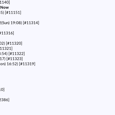
1140]
Now
35)
[#11151]
2(Sun) 19:08)
[#11314]
#11316]
02)
[#11320]
#11321]
8:54)
[#11322]
:17)
[#11323]
on) 16:52)
[#11319]
10]
2386]