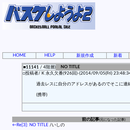
HOME
HELP
新規作成
新着
NO TITLE
■11141
/ 4階層)
□投稿者/ K 永久欠番(926回)-(2014/09/05(Fri) 23:48:3
過去レスに自分のアドレスがあるのでそこに連
(携帯)
前の記事
(元になった記事)
←Re[3]: NO TITLE
/いしの