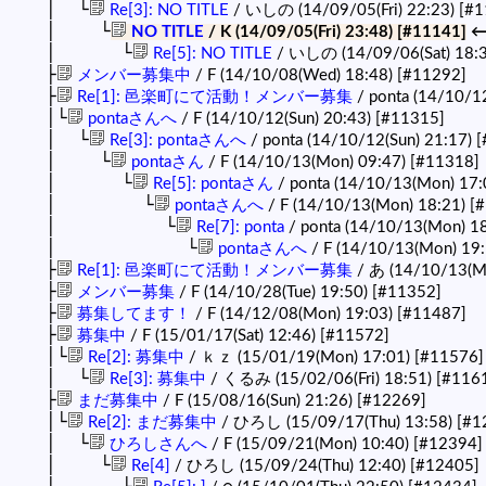
│ └
Re[3]: NO TITLE
/ いしの (14/09/05(Fri) 22:23)
[#1
│ └
NO TITLE
/ K (14/09/05(Fri) 23:48)
[#11141]
←
│ └
Re[5]: NO TITLE
/ いしの (14/09/06(Sat) 18:
├
メンバー募集中
/ F (14/10/08(Wed) 18:48)
[#11292]
├
Re[1]: 邑楽町にて活動！メンバー募集
/ ponta (14/10/1
│└
pontaさんへ
/ F (14/10/12(Sun) 20:43)
[#11315]
│ └
Re[3]: pontaさんへ
/ ponta (14/10/12(Sun) 21:17)
[
│ └
pontaさん
/ F (14/10/13(Mon) 09:47)
[#11318]
│ └
Re[5]: pontaさん
/ ponta (14/10/13(Mon) 17:
│ └
pontaさんへ
/ F (14/10/13(Mon) 18:21)
[
│ └
Re[7]: ponta
/ ponta (14/10/13(Mon) 1
│ └
pontaさんへ
/ F (14/10/13(Mon) 19
├
Re[1]: 邑楽町にて活動！メンバー募集
/ あ (14/10/13(M
├
メンバー募集
/ F (14/10/28(Tue) 19:50)
[#11352]
├
募集してます！
/ F (14/12/08(Mon) 19:03)
[#11487]
├
募集中
/ F (15/01/17(Sat) 12:46)
[#11572]
│└
Re[2]: 募集中
/ ｋｚ (15/01/19(Mon) 17:01)
[#11576]
│ └
Re[3]: 募集中
/ くるみ (15/02/06(Fri) 18:51)
[#116
├
まだ募集中
/ F (15/08/16(Sun) 21:26)
[#12269]
│└
Re[2]: まだ募集中
/ ひろし (15/09/17(Thu) 13:58)
[#1
│ └
ひろしさんへ
/ F (15/09/21(Mon) 10:40)
[#12394]
│ └
Re[4]
/ ひろし (15/09/24(Thu) 12:40)
[#12405]