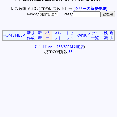
(レス数限度:50 現在のレス数:51) →
[ツリーの新規作成]
Mode/
Pass/
新規
新
ツリ
スレ
トピ
ファイル
検
過
HOME
HELP
RANK
作成
着
ー
ッド
ック
一覧
索
去
-
Child Tree
-
(
RSS/SPAM 対応版
)
現在の閲覧数
35