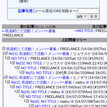
(携帯)
記事引用
[メール受信/ON]
削除キー/
前の記事
次の記事
(元になった記事)
→NO TITLE
/FREEL
←邑楽町にて活動！メンバー募集
/FREELANCE
上記関連ツリー
邑楽町にて活動！メンバー募集
/ FREELANCE (14/06/05(Thu)
├
Re[1]: 邑楽町にて活動！メンバー募集
/ リョウスケ (14/06/09
│└
NO TITLE
/ FREELANCE (14/06/10(Tue) 12:15)
[#10925]
│ └
Re[3]: NO TITLE
/ リョウスケ (14/06/11(Wed) 22:41)
[
│ └
NO TITLE
/ FREELANCE (14/06/12(Thu) 09:05)
[#10
│ └
Re[5]: NO TITLE
/ 20代男 (14/06/25(Wed) 18:05)
├
Re[1]: 邑楽町にて活動！メンバー募集
/ ヒノサワ (14/06/24(T
│└
Re[2]: 邑楽町にて活動！メンバー募集
/ matsu
＠
(14/07/06
│ └
NO TITLE
/ FREELANCE (14/07/06(Sun) 10:40)
[#10997
│ └
Re[4]: NO TITLE
/ matsu
＠
(14/07/07(Mon) 10:55)
[
│ └
NO TITLE
/ FREELANCE (14/07/07(Mon) 17:43)
[
│ └
Re[6]: NO TITLE
/ matsu
＠
(14/07/08(Tue) 01:
│ └
NO TITLE
/ K (14/07/08(Tue) 10:17)
[#1100