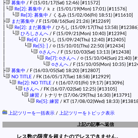
├
募集中
/ F (15/01/17(Sat) 12:46)
[#11572]
│└
Re[2]: 募集中
/ ｋｚ (15/01/19(Mon) 17:01)
[#11576]
│ └
Re[3]: 募集中
/ くるみ (15/02/06(Fri) 18:51)
[#11610]
├
まだ募集中
/ F (15/08/16(Sun) 21:26)
[#12269]
│└
Re[2]: まだ募集中
/ ひろし (15/09/17(Thu) 13:58)
[#12386
│ └
ひろしさんへ
/ F (15/09/21(Mon) 10:40)
[#12394]
│ └
Re[4]
/ ひろし (15/09/24(Thu) 12:40)
[#12405]
│ └
Re[5]: ]
/ ○ (15/10/01(Thu) 22:50)
[#12434]
│ └
○さんへ
/ F (15/10/03(Sat) 13:13)
[#12438]
│ └
Re[7]: ○さんへ
/ ○ (15/10/04(Sun) 21:40)
[#
│ └
○さんへ
/ F (15/10/05(Mon) 10:35)
[#12
├
募集中
/ F (16/03/05(Sat) 18:20)
[#12807]
└
NO TITLE
/ FK (16/05/17(Tue) 18:58)
[#12929]
└
Re[2]: NO TITLE
/ t (16/07/01(Fri) 19:17)
[#13096]
└
tさんへ
/ FK (16/07/02(Sat) 12:25)
[#13105]
└
練習
/ トナリヤ (17/06/29(Thu) 16:30)
[#13791]
└
Re[5]: 練習
/ KT (17/08/02(Wed) 18:33)
[#13818
上記ツリーを一括表示
/
上記ツリーをトピック表示
上記の記事へ返信
レス数の限度を超えたのでレスできません。