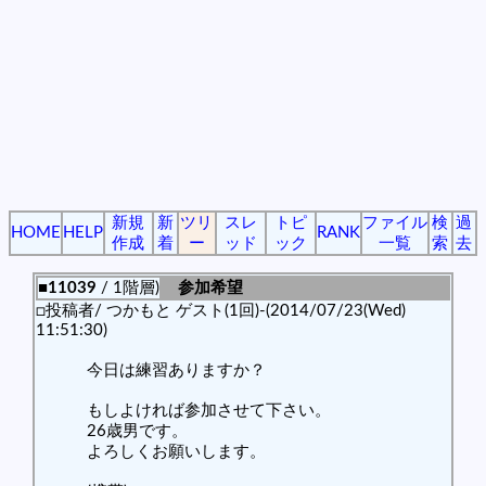
新規
新
ツリ
スレ
トピ
ファイル
検
過
HOME
HELP
RANK
作成
着
ー
ッド
ック
一覧
索
去
■11039
/ 1階層)
参加希望
□投稿者/ つかもと ゲスト(1回)-(2014/07/23(Wed)
11:51:30)
今日は練習ありますか？
もしよければ参加させて下さい。
26歳男です。
よろしくお願いします。