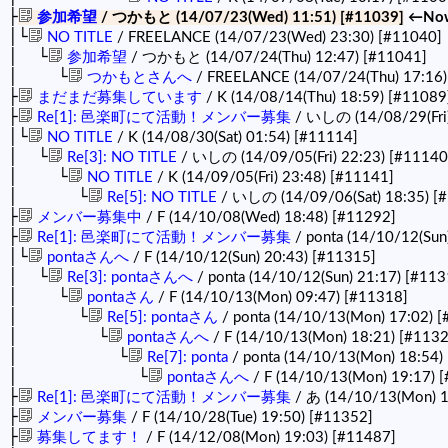
├
参加希望
/ つかもと (14/07/23(Wed) 11:51)
[#11039]
←No
│└
NO TITLE
/ FREELANCE (14/07/23(Wed) 23:30)
[#11040]
│ └
参加希望
/ つかもと (14/07/24(Thu) 12:47)
[#11041]
│ └
つかもとさんへ
/ FREELANCE (14/07/24(Thu) 17:16
├
まだまだ募集しています
/ K (14/08/14(Thu) 18:59)
[#11089
├
Re[1]: 邑楽町にて活動！メンバー募集
/ いしの (14/08/29(Fri
│└
NO TITLE
/ K (14/08/30(Sat) 01:54)
[#11114]
│ └
Re[3]: NO TITLE
/ いしの (14/09/05(Fri) 22:23)
[#11140
│ └
NO TITLE
/ K (14/09/05(Fri) 23:48)
[#11141]
│ └
Re[5]: NO TITLE
/ いしの (14/09/06(Sat) 18:35)
[
├
メンバー募集中
/ F (14/10/08(Wed) 18:48)
[#11292]
├
Re[1]: 邑楽町にて活動！メンバー募集
/ ponta (14/10/12(Sun
│└
pontaさんへ
/ F (14/10/12(Sun) 20:43)
[#11315]
│ └
Re[3]: pontaさんへ
/ ponta (14/10/12(Sun) 21:17)
[#113
│ └
pontaさん
/ F (14/10/13(Mon) 09:47)
[#11318]
│ └
Re[5]: pontaさん
/ ponta (14/10/13(Mon) 17:02)
[
│ └
pontaさんへ
/ F (14/10/13(Mon) 18:21)
[#1132
│ └
Re[7]: ponta
/ ponta (14/10/13(Mon) 18:54)
│ └
pontaさんへ
/ F (14/10/13(Mon) 19:17)
[
├
Re[1]: 邑楽町にて活動！メンバー募集
/ あ (14/10/13(Mon) 
├
メンバー募集
/ F (14/10/28(Tue) 19:50)
[#11352]
├
募集してます！
/ F (14/12/08(Mon) 19:03)
[#11487]