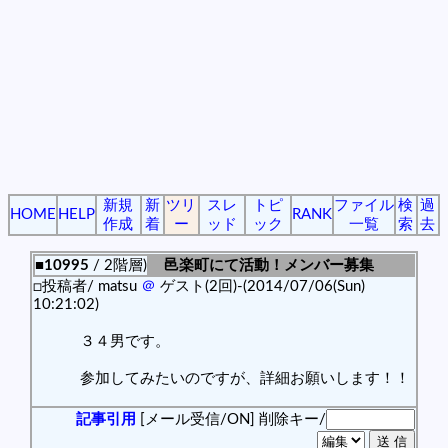
新規
新
ツリ
スレ
トピ
ファイル
検
過
HOME
HELP
RANK
作成
着
ー
ッド
ック
一覧
索
去
■10995
/ 2階層)
邑楽町にて活動！メンバー募集
□投稿者/ matsu
＠
ゲスト(2回)-(2014/07/06(Sun)
10:21:02)
３４男です。
参加してみたいのですが、詳細お願いします！！
記事引用
[メール受信/ON]
削除キー/