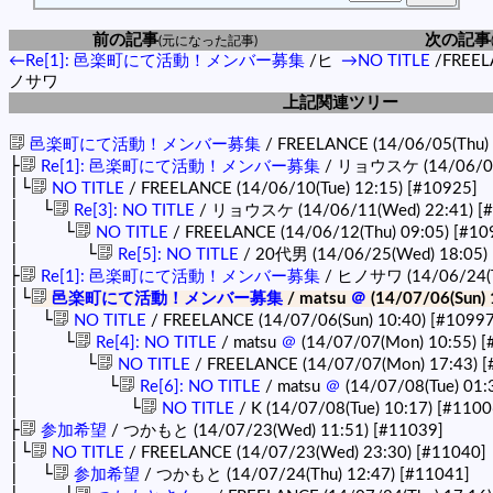
前の記事
次の記事
(元になった記事)
←Re[1]: 邑楽町にて活動！メンバー募集
/ヒ
→NO TITLE
/FREEL
ノサワ
上記関連ツリー
邑楽町にて活動！メンバー募集
/ FREELANCE (14/06/05(Thu)
├
Re[1]: 邑楽町にて活動！メンバー募集
/ リョウスケ (14/06/09
│└
NO TITLE
/ FREELANCE (14/06/10(Tue) 12:15)
[#10925]
│ └
Re[3]: NO TITLE
/ リョウスケ (14/06/11(Wed) 22:41)
[
│ └
NO TITLE
/ FREELANCE (14/06/12(Thu) 09:05)
[#10
│ └
Re[5]: NO TITLE
/ 20代男 (14/06/25(Wed) 18:05)
├
Re[1]: 邑楽町にて活動！メンバー募集
/ ヒノサワ (14/06/24(T
│└
邑楽町にて活動！メンバー募集
/ matsu
＠
(14/07/06(Sun) 
│ └
NO TITLE
/ FREELANCE (14/07/06(Sun) 10:40)
[#10997
│ └
Re[4]: NO TITLE
/ matsu
＠
(14/07/07(Mon) 10:55)
[
│ └
NO TITLE
/ FREELANCE (14/07/07(Mon) 17:43)
[
│ └
Re[6]: NO TITLE
/ matsu
＠
(14/07/08(Tue) 01:
│ └
NO TITLE
/ K (14/07/08(Tue) 10:17)
[#1100
├
参加希望
/ つかもと (14/07/23(Wed) 11:51)
[#11039]
│└
NO TITLE
/ FREELANCE (14/07/23(Wed) 23:30)
[#11040]
│ └
参加希望
/ つかもと (14/07/24(Thu) 12:47)
[#11041]