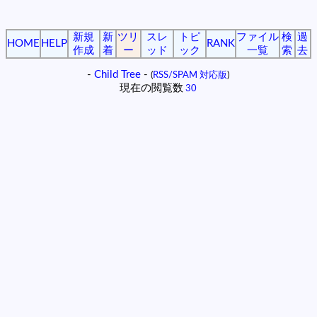
新規
新
ツリ
スレ
トピ
ファイル
検
過
HOME
HELP
RANK
作成
着
ー
ッド
ック
一覧
索
去
-
Child Tree
-
(
RSS/SPAM 対応版
)
現在の閲覧数
30