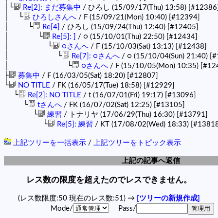
│└
Re[2]: まだ募集中
/ ひろし (15/09/17(Thu) 13:58)
[#12386
│ └
ひろしさんへ
/ F (15/09/21(Mon) 10:40)
[#12394]
│ └
Re[4]
/ ひろし (15/09/24(Thu) 12:40)
[#12405]
│ └
Re[5]: ]
/ ○ (15/10/01(Thu) 22:50)
[#12434]
│ └
○さんへ
/ F (15/10/03(Sat) 13:13)
[#12438]
│ └
Re[7]: ○さんへ
/ ○ (15/10/04(Sun) 21:40)
[#
│ └
○さんへ
/ F (15/10/05(Mon) 10:35)
[#12
├
募集中
/ F (16/03/05(Sat) 18:20)
[#12807]
└
NO TITLE
/ FK (16/05/17(Tue) 18:58)
[#12929]
└
Re[2]: NO TITLE
/ t (16/07/01(Fri) 19:17)
[#13096]
└
tさんへ
/ FK (16/07/02(Sat) 12:25)
[#13105]
└
練習
/ トナリヤ (17/06/29(Thu) 16:30)
[#13791]
└
Re[5]: 練習
/ KT (17/08/02(Wed) 18:33)
[#13818
上記ツリーを一括表示
/
上記ツリーをトピック表示
上記の記事へ返信
レス数の限度を超えたのでレスできません。
(レス数限度:50 現在のレス数:51) →
[ツリーの新規作成]
Mode/
Pass/