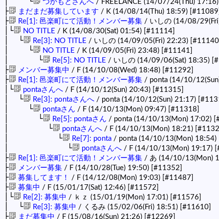
│ └
つかもとさんへ
/ FREELANCE (14/07/24(Thu) 17:16
├
まだまだ募集しています
/ K (14/08/14(Thu) 18:59)
[#11089
├
Re[1]: 邑楽町にて活動！メンバー募集
/ いしの (14/08/29(Fri
│└
NO TITLE
/ K (14/08/30(Sat) 01:54)
[#11114]
│ └
Re[3]: NO TITLE
/ いしの (14/09/05(Fri) 22:23)
[#11140
│ └
NO TITLE
/ K (14/09/05(Fri) 23:48)
[#11141]
│ └
Re[5]: NO TITLE
/ いしの (14/09/06(Sat) 18:35)
[
├
メンバー募集中
/ F (14/10/08(Wed) 18:48)
[#11292]
├
Re[1]: 邑楽町にて活動！メンバー募集
/ ponta (14/10/12(Sun
│└
pontaさんへ
/ F (14/10/12(Sun) 20:43)
[#11315]
│ └
Re[3]: pontaさんへ
/ ponta (14/10/12(Sun) 21:17)
[#113
│ └
pontaさん
/ F (14/10/13(Mon) 09:47)
[#11318]
│ └
Re[5]: pontaさん
/ ponta (14/10/13(Mon) 17:02)
[
│ └
pontaさんへ
/ F (14/10/13(Mon) 18:21)
[#1132
│ └
Re[7]: ponta
/ ponta (14/10/13(Mon) 18:54)
│ └
pontaさんへ
/ F (14/10/13(Mon) 19:17)
[
├
Re[1]: 邑楽町にて活動！メンバー募集
/ あ (14/10/13(Mon) 
├
メンバー募集
/ F (14/10/28(Tue) 19:50)
[#11352]
├
募集してます！
/ F (14/12/08(Mon) 19:03)
[#11487]
├
募集中
/ F (15/01/17(Sat) 12:46)
[#11572]
│└
Re[2]: 募集中
/ ｋｚ (15/01/19(Mon) 17:01)
[#11576]
│ └
Re[3]: 募集中
/ くるみ (15/02/06(Fri) 18:51)
[#11610]
├
まだ募集中
/ F (15/08/16(Sun) 21:26)
[#12269]