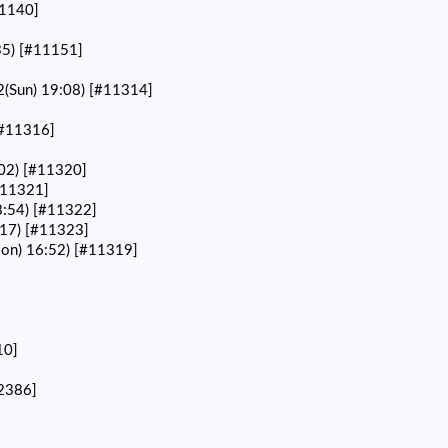
1140]
35)
[#11151]
2(Sun) 19:08)
[#11314]
#11316]
02)
[#11320]
#11321]
8:54)
[#11322]
:17)
[#11323]
on) 16:52)
[#11319]
10]
2386]