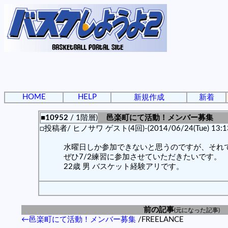
HOME
HELP
新規作成
新着
■10952
/ 1階層)
邑楽町にて活動！メンバー募集
□投稿者/ ヒノサワ ゲスト(4回)-(2014/06/24(Tue) 13:13
水曜日しか参加できないと思うのですが、それ
ぜひ7/2練習に参加させていただきたいです。
22歳 男 バスケット経験アリです。
前の記事
(元になった記事)
←邑楽町にて活動！メンバー募集
/FREELANCE