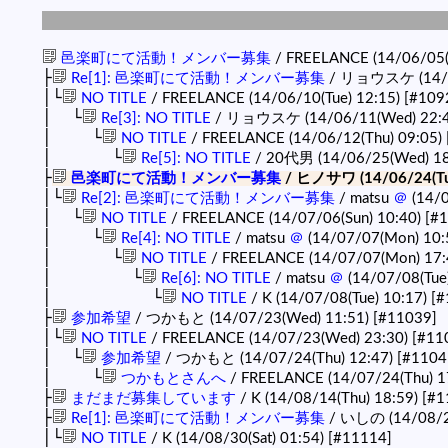
邑楽町にて活動！メンバー募集
/ FREELANCE (14/06/05(
├
Re[1]: 邑楽町にて活動！メンバー募集
/ リョウスケ (14/0
│└
NO TITLE
/ FREELANCE (14/06/10(Tue) 12:15)
[#109
│ └
Re[3]: NO TITLE
/ リョウスケ (14/06/11(Wed) 22:
│ └
NO TITLE
/ FREELANCE (14/06/12(Thu) 09:05)
│ └
Re[5]: NO TITLE
/ 20代男 (14/06/25(Wed) 18
├
邑楽町にて活動！メンバー募集
/ ヒノサワ (14/06/24(Tu
│└
Re[2]: 邑楽町にて活動！メンバー募集
/ matsu
＠
(14/0
│ └
NO TITLE
/ FREELANCE (14/07/06(Sun) 10:40)
[#
│ └
Re[4]: NO TITLE
/ matsu
＠
(14/07/07(Mon) 10:
│ └
NO TITLE
/ FREELANCE (14/07/07(Mon) 17:
│ └
Re[6]: NO TITLE
/ matsu
＠
(14/07/08(Tue
│ └
NO TITLE
/ K (14/07/08(Tue) 10:17)
[#
├
参加希望
/ つかもと (14/07/23(Wed) 11:51)
[#11039]
│└
NO TITLE
/ FREELANCE (14/07/23(Wed) 23:30)
[#11
│ └
参加希望
/ つかもと (14/07/24(Thu) 12:47)
[#1104
│ └
つかもとさんへ
/ FREELANCE (14/07/24(Thu) 1
├
まだまだ募集しています
/ K (14/08/14(Thu) 18:59)
[#1
├
Re[1]: 邑楽町にて活動！メンバー募集
/ いしの (14/08/29
│└
NO TITLE
/ K (14/08/30(Sat) 01:54)
[#11114]