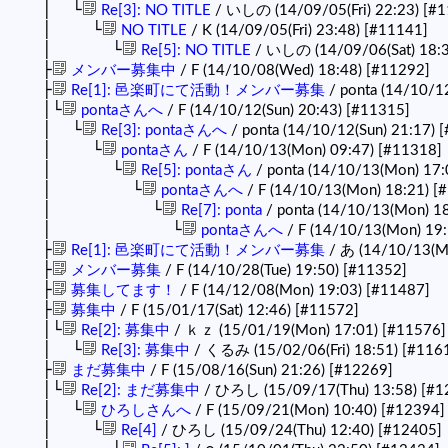
│ └
Re[3]: NO TITLE
/ いしの (14/09/05(Fri) 22:23)
[#1
│ └
NO TITLE
/ K (14/09/05(Fri) 23:48)
[#11141]
│ └
Re[5]: NO TITLE
/ いしの (14/09/06(Sat) 18:
├
メンバー募集中
/ F (14/10/08(Wed) 18:48)
[#11292]
├
Re[1]: 邑楽町にて活動！メンバー募集
/ ponta (14/10/1
│└
pontaさんへ
/ F (14/10/12(Sun) 20:43)
[#11315]
│ └
Re[3]: pontaさんへ
/ ponta (14/10/12(Sun) 21:17)
[
│ └
pontaさん
/ F (14/10/13(Mon) 09:47)
[#11318]
│ └
Re[5]: pontaさん
/ ponta (14/10/13(Mon) 17:
│ └
pontaさんへ
/ F (14/10/13(Mon) 18:21)
[
│ └
Re[7]: ponta
/ ponta (14/10/13(Mon) 1
│ └
pontaさんへ
/ F (14/10/13(Mon) 19
├
Re[1]: 邑楽町にて活動！メンバー募集
/ あ (14/10/13(M
├
メンバー募集
/ F (14/10/28(Tue) 19:50)
[#11352]
├
募集してます！
/ F (14/12/08(Mon) 19:03)
[#11487]
├
募集中
/ F (15/01/17(Sat) 12:46)
[#11572]
│└
Re[2]: 募集中
/ ｋｚ (15/01/19(Mon) 17:01)
[#11576]
│ └
Re[3]: 募集中
/ くるみ (15/02/06(Fri) 18:51)
[#116
├
まだ募集中
/ F (15/08/16(Sun) 21:26)
[#12269]
│└
Re[2]: まだ募集中
/ ひろし (15/09/17(Thu) 13:58)
[#1
│ └
ひろしさんへ
/ F (15/09/21(Mon) 10:40)
[#12394]
│ └
Re[4]
/ ひろし (15/09/24(Thu) 12:40)
[#12405]