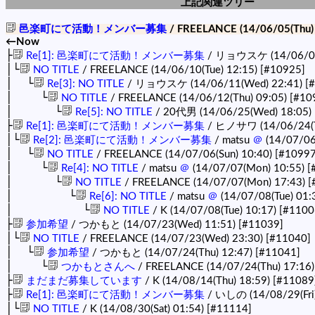
上記関連ツリー
邑楽町にて活動！メンバー募集
/ FREELANCE (14/06/05(Thu)
←Now
├
Re[1]: 邑楽町にて活動！メンバー募集
/ リョウスケ (14/06/09
│└
NO TITLE
/ FREELANCE (14/06/10(Tue) 12:15)
[#10925]
│ └
Re[3]: NO TITLE
/ リョウスケ (14/06/11(Wed) 22:41)
[
│ └
NO TITLE
/ FREELANCE (14/06/12(Thu) 09:05)
[#10
│ └
Re[5]: NO TITLE
/ 20代男 (14/06/25(Wed) 18:05)
├
Re[1]: 邑楽町にて活動！メンバー募集
/ ヒノサワ (14/06/24(T
│└
Re[2]: 邑楽町にて活動！メンバー募集
/ matsu
＠
(14/07/06
│ └
NO TITLE
/ FREELANCE (14/07/06(Sun) 10:40)
[#10997
│ └
Re[4]: NO TITLE
/ matsu
＠
(14/07/07(Mon) 10:55)
[
│ └
NO TITLE
/ FREELANCE (14/07/07(Mon) 17:43)
[
│ └
Re[6]: NO TITLE
/ matsu
＠
(14/07/08(Tue) 01:
│ └
NO TITLE
/ K (14/07/08(Tue) 10:17)
[#1100
├
参加希望
/ つかもと (14/07/23(Wed) 11:51)
[#11039]
│└
NO TITLE
/ FREELANCE (14/07/23(Wed) 23:30)
[#11040]
│ └
参加希望
/ つかもと (14/07/24(Thu) 12:47)
[#11041]
│ └
つかもとさんへ
/ FREELANCE (14/07/24(Thu) 17:16
├
まだまだ募集しています
/ K (14/08/14(Thu) 18:59)
[#11089
├
Re[1]: 邑楽町にて活動！メンバー募集
/ いしの (14/08/29(Fri
│└
NO TITLE
/ K (14/08/30(Sat) 01:54)
[#11114]