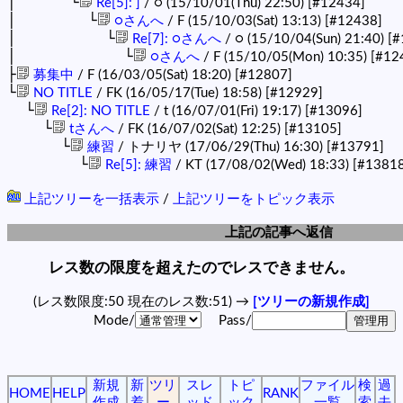
│ └
Re[5]: ]
/ ○ (15/10/01(Thu) 22:50)
[#12434]
│ └
○さんへ
/ F (15/10/03(Sat) 13:13)
[#12438]
│ └
Re[7]: ○さんへ
/ ○ (15/10/04(Sun) 21:40)
[#
│ └
○さんへ
/ F (15/10/05(Mon) 10:35)
[#12
├
募集中
/ F (16/03/05(Sat) 18:20)
[#12807]
└
NO TITLE
/ FK (16/05/17(Tue) 18:58)
[#12929]
└
Re[2]: NO TITLE
/ t (16/07/01(Fri) 19:17)
[#13096]
└
tさんへ
/ FK (16/07/02(Sat) 12:25)
[#13105]
└
練習
/ トナリヤ (17/06/29(Thu) 16:30)
[#13791]
└
Re[5]: 練習
/ KT (17/08/02(Wed) 18:33)
[#13818
上記ツリーを一括表示
/
上記ツリーをトピック表示
上記の記事へ返信
レス数の限度を超えたのでレスできません。
(レス数限度:50 現在のレス数:51) →
[ツリーの新規作成]
Mode/
Pass/
新規
新
ツリ
スレ
トピ
ファイル
検
過
HOME
HELP
RANK
作成
着
ー
ッド
ック
一覧
索
去