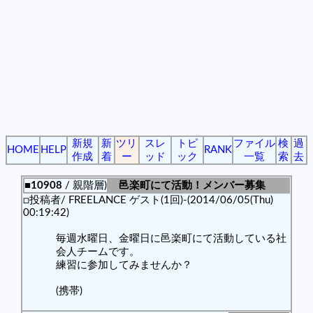
新規
新
ツリ
スレ
トピ
ファイル
検
過
HOME
HELP
RANK
作成
着
ー
ッド
ック
一覧
索
去
■10908
/ 親階層)
邑楽町にて活動！メンバー募集
□投稿者/ FREELANCE ゲスト(1回)-(2014/06/05(Thu)
00:19:42)
毎週水曜日、金曜日に邑楽町にて活動している社
会人チームです。
練習に参加してみませんか？
(携帯)