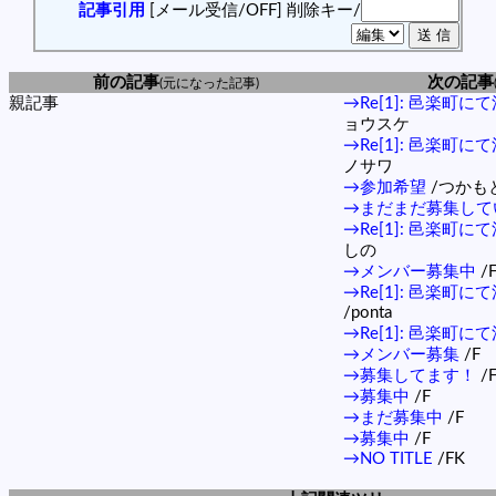
記事引用
[メール受信/OFF]
削除キー/
前の記事
次の記事
(元になった記事)
親記事
→Re[1]: 邑楽町
ョウスケ
→Re[1]: 邑楽町
ノサワ
→参加希望
/つかも
→まだまだ募集して
→Re[1]: 邑楽町
しの
→メンバー募集中
/
→Re[1]: 邑楽町
/ponta
→Re[1]: 邑楽町
→メンバー募集
/F
→募集してます！
/
→募集中
/F
→まだ募集中
/F
→募集中
/F
→NO TITLE
/FK