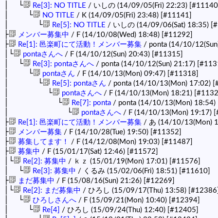
│ └
Re[3]: NO TITLE
/ いしの (14/09/05(Fri) 22:23)
[#11140
│ └
NO TITLE
/ K (14/09/05(Fri) 23:48)
[#11141]
│ └
Re[5]: NO TITLE
/ いしの (14/09/06(Sat) 18:35)
[
├
メンバー募集中
/ F (14/10/08(Wed) 18:48)
[#11292]
├
Re[1]: 邑楽町にて活動！メンバー募集
/ ponta (14/10/12(Sun
│└
pontaさんへ
/ F (14/10/12(Sun) 20:43)
[#11315]
│ └
Re[3]: pontaさんへ
/ ponta (14/10/12(Sun) 21:17)
[#113
│ └
pontaさん
/ F (14/10/13(Mon) 09:47)
[#11318]
│ └
Re[5]: pontaさん
/ ponta (14/10/13(Mon) 17:02)
[
│ └
pontaさんへ
/ F (14/10/13(Mon) 18:21)
[#1132
│ └
Re[7]: ponta
/ ponta (14/10/13(Mon) 18:54)
│ └
pontaさんへ
/ F (14/10/13(Mon) 19:17)
[
├
Re[1]: 邑楽町にて活動！メンバー募集
/ あ (14/10/13(Mon) 
├
メンバー募集
/ F (14/10/28(Tue) 19:50)
[#11352]
├
募集してます！
/ F (14/12/08(Mon) 19:03)
[#11487]
├
募集中
/ F (15/01/17(Sat) 12:46)
[#11572]
│└
Re[2]: 募集中
/ ｋｚ (15/01/19(Mon) 17:01)
[#11576]
│ └
Re[3]: 募集中
/ くるみ (15/02/06(Fri) 18:51)
[#11610]
├
まだ募集中
/ F (15/08/16(Sun) 21:26)
[#12269]
│└
Re[2]: まだ募集中
/ ひろし (15/09/17(Thu) 13:58)
[#12386
│ └
ひろしさんへ
/ F (15/09/21(Mon) 10:40)
[#12394]
│ └
Re[4]
/ ひろし (15/09/24(Thu) 12:40)
[#12405]